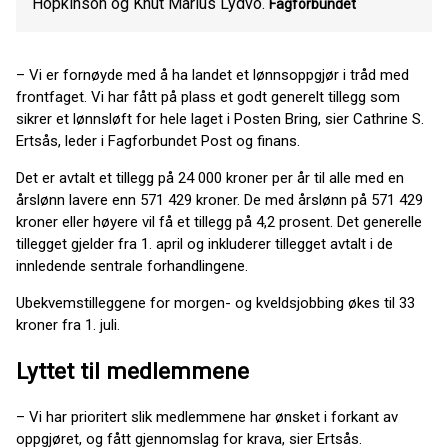
Hopkinson og Knut Marius Lydvo.
Fagforbundet
– Vi er fornøyde med å ha landet et lønnsoppgjør i tråd med
frontfaget. Vi har fått på plass et godt generelt tillegg som
sikrer et lønnsløft for hele laget i Posten Bring, sier Cathrine S.
Ertsås, leder i Fagforbundet Post og finans.
Det er avtalt et tillegg på 24 000 kroner per år til alle med en
årslønn lavere enn 571 429 kroner. De med årslønn på 571 429
kroner eller høyere vil få et tillegg på 4,2 prosent. Det generelle
tillegget gjelder fra 1. april og inkluderer tillegget avtalt i de
innledende sentrale forhandlingene.
Ubekvemstilleggene for morgen- og kveldsjobbing økes til 33
kroner fra 1. juli.
Lyttet til medlemmene
– Vi har prioritert slik medlemmene har ønsket i forkant av
oppgjøret, og fått gjennomslag for krava, sier Ertsås.