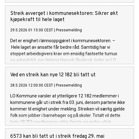
har møtt en arbeidsgiver som ikke var villig til å komme oss i
møte. Mange av våre medlemmer tjener lite, derfor var
Streik avverget i kommunesektoren: Sikrer økt
reallønnsvekst et krystallklart krav fra oss. Et annet viktig
kjøpekraft til hele laget
krav var å sikre forskuttering av pleiepenger. Når
29.5.2026 01:15:00 CEST
|
Pressemelding
arbeidsgiver ikke gikk med på disse kravene, måtte det bli
brudd, sier Tarjei Leistad fra Fagforbundets ledelse. Avtalen
Det er enighet i lønnsoppgjøret i kommunesektoren. –
det ble forhandlet om er Helse- og
Hele laget av ansatte får bedre råd. Samtidig har vi
omsorgsoverenskomsten, kalt avtale 481. Fagforbundet
stoppet arbeidsgivers krav om ensidig fastsette turnus
forhandlet sammen med FO. Hvis partene ikke kommer til
og arbeidstid, sier Helene Harsvik Skeibrok, leder av LO
enighet hos Riksmekleren, vil det bli streik. Meklingsdato er
Kommune og Fagforbundet.
foreløpig ikke satt.
Ved en streik kan nye 12 182 bli tatt ut
28.5.2026 12:00:00 CEST
|
Pressemelding
LO Kommune varsler at ytterligere 12 182 medlemmer i
kommunene går ut i streik fra 03. juni, dersom partene ikke
kommer til enighet under mekling. Streiken vil særlig gjelde
folk som jobber i barnehager og på skoler. Totalt vil dette
bety 18 755 medlemmer etter første og andre uttak.
6573 kan bli tatt ut i streik fredag 29. mai