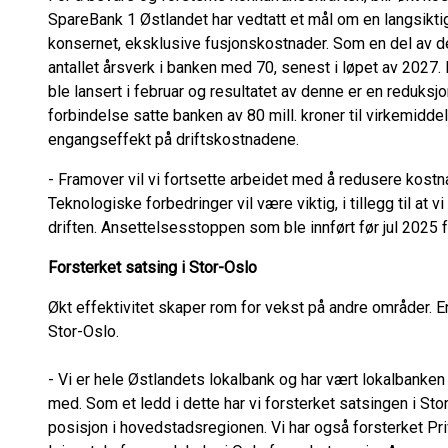
SpareBank 1 Østlandet har vedtatt et mål om en langsikt
konsernet, eksklusive fusjonskostnader. Som en del av de
antallet årsverk i banken med 70, senest i løpet av 2027.
ble lansert i februar og resultatet av denne er en reduksj
forbindelse satte banken av 80 mill. kroner til virkemiddel
engangseffekt på driftskostnadene.
- Framover vil vi fortsette arbeidet med å redusere kostn
Teknologiske forbedringer vil være viktig, i tillegg til at vi
driften. Ansettelsesstoppen som ble innført før jul 2025 
Forsterket satsing i Stor-Oslo
Økt effektivitet skaper rom for vekst på andre områder. En
Stor-Oslo.
- Vi er hele Østlandets lokalbank og har vært lokalbanken
med. Som et ledd i dette har vi forsterket satsingen i Stor
posisjon i hovedstadsregionen. Vi har også forsterket Pri