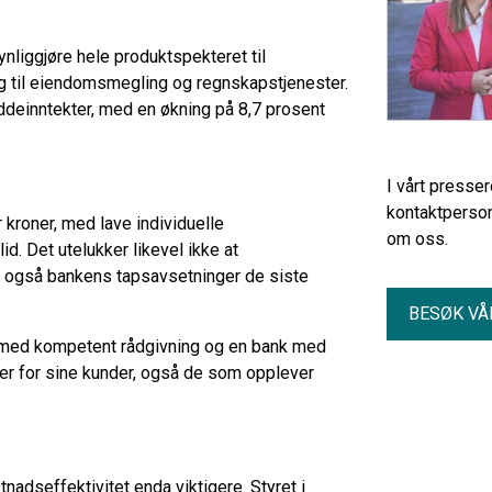
ynliggjøre hele produktspekteret til
ing til eiendomsmegling og regnskapstjenester.
eddeinntekter, med en økning på 8,7 prosent
I vårt presse
kontaktperson
 kroner, med lave individuelle
om oss.
id. Det utelukker likevel ikke at
e også bankens tapsavsetninger de siste
BESØK VÅ
ene med kompetent rådgivning og en bank med
er for sine kunder, også de som opplever
tnadseffektivitet enda viktigere. Styret i