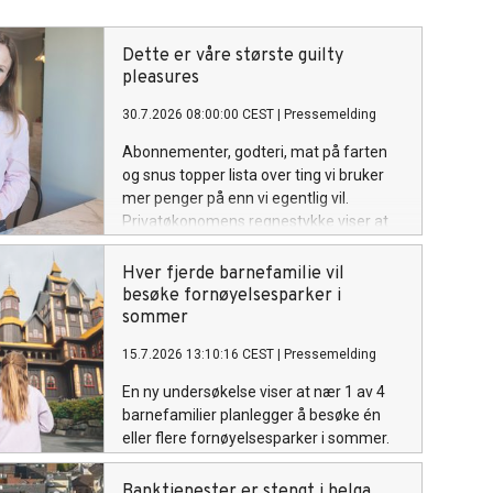
Dette er våre største guilty
pleasures
30.7.2026 08:00:00 CEST
|
Pressemelding
Abonnementer, godteri, mat på farten
og snus topper lista over ting vi bruker
mer penger på enn vi egentlig vil.
Privatøkonomens regnestykke viser at
det kan være flere titalls tusen å spare i
året.
Hver fjerde barnefamilie vil
besøke fornøyelsesparker i
sommer
15.7.2026 13:10:16 CEST
|
Pressemelding
En ny undersøkelse viser at nær 1 av 4
barnefamilier planlegger å besøke én
eller flere fornøyelsesparker i sommer.
Banktjenester er stengt i helga