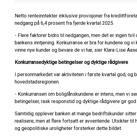
Netto renteinntekter inklusive provisjoner fra kredittforet
nedgang på 6,4 prosent fra fjerde kvartal 2025.
- Flere faktorer bidro til nedgangen, men det er ingen tvi
bankens inntjening. Konkurranse er bra for kundene og vi 
vinne nye kunder og bevare de vi har, sier Klara-Lise Aa
Konkurransedyktige betingelser og dyktige rådgivere
I personmarkedet var aktiviteten i første kvartal god, og
hovedstadsregionen.
- Konkurransen om boliglånskundene er intens, men vi ser
betingelser, rask responstid og dyktige rådgivere gir god 
Samtidig opplever banken at mange bedriftskunder sitte
realisere, men at flere fortsatt er avventende. Utsikter ti
og geopolitiske uroligheter forsterker dette bildet.