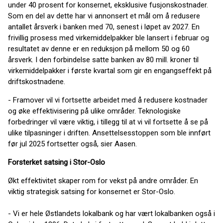
under 40 prosent for konsernet, eksklusive fusjonskostnader.
Som en del av dette har vi annonsert et mål om å redusere
antallet årsverk i banken med 70, senest i løpet av 2027. En
frivillig prosess med virkemiddelpakker ble lansert i februar og
resultatet av denne er en reduksjon på mellom 50 og 60
årsverk. I den forbindelse satte banken av 80 mill. kroner til
virkemiddelpakker i første kvartal som gir en engangseffekt på
driftskostnadene.
- Framover vil vi fortsette arbeidet med å redusere kostnader
og øke effektivisering på ulike områder. Teknologiske
forbedringer vil være viktig, i tillegg til at vi vil fortsette å se på
ulike tilpasninger i driften. Ansettelsesstoppen som ble innført
før jul 2025 fortsetter også, sier Aasen.
Forsterket satsing i Stor-Oslo
Økt effektivitet skaper rom for vekst på andre områder. En
viktig strategisk satsing for konsernet er Stor-Oslo.
- Vi er hele Østlandets lokalbank og har vært lokalbanken også i