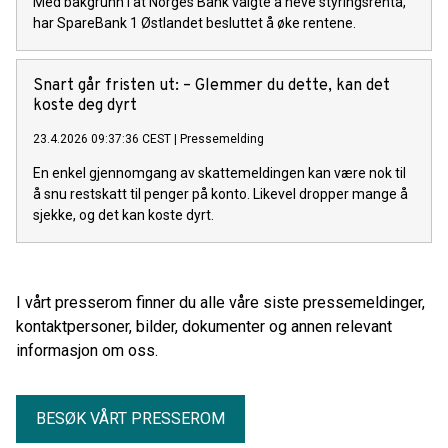
Med bakgrunn i at Norges Bank valgte å heve styringsrenta,
har SpareBank 1 Østlandet besluttet å øke rentene.
Snart går fristen ut: – Glemmer du dette, kan det
koste deg dyrt
23.4.2026 09:37:36 CEST
|
Pressemelding
En enkel gjennomgang av skattemeldingen kan være nok til
å snu restskatt til penger på konto. Likevel dropper mange å
sjekke, og det kan koste dyrt.
I vårt presserom finner du alle våre siste pressemeldinger,
kontaktpersoner, bilder, dokumenter og annen relevant
informasjon om oss.
BESØK VÅRT PRESSEROM