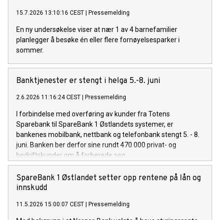
15.7.2026 13:10:16 CEST
|
Pressemelding
En ny undersøkelse viser at nær 1 av 4 barnefamilier
planlegger å besøke én eller flere fornøyelsesparker i
sommer.
Banktjenester er stengt i helga 5.-8. juni
2.6.2026 11:16:24 CEST
|
Pressemelding
I forbindelse med overføring av kunder fra Totens
Sparebank til SpareBank 1 Østlandets systemer, er
bankenes mobilbank, nettbank og telefonbank stengt 5. - 8.
juni. Banken ber derfor sine rundt 470 000 privat- og
bedriftskunder om å forberede seg.
SpareBank 1 Østlandet setter opp rentene på lån og
innskudd
11.5.2026 15:00:07 CEST
|
Pressemelding