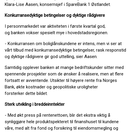
Klara-Lise Aasen, konsernsjef i SpareBank 1 Østlandet.
Konkurransedyktige betingelser og dyktige rådgivere
I personmarkedet var aktiviteten i første kvartal god,
og banken vokser spesielt mye i hovedstadsregionen.
- Konkurransen om boliglånskundene er intens, men vi ser at
vårt tilbud med konkurransedyktige betingelser, rask responstid
og dyktige rådgivere gir god uttelling, sier Aasen.
Samtidig opplever banken at mange bedriftskunder sitter med
spennende prosjekter som de ønsker å realisere, men at flere
fortsatt er avventende. Utsikter til høyere rente fra Norges
Bank, økte kostnader og geopolitiske uroligheter
forsterker dette bildet.
Sterk utvikling i breddeinntekter
- Med økt press på rentenettoen, blir det ekstra viktig å
synliggjøre hele produktspekteret til finanshuset til kundene
våre, med alt fra fond og forsikring til eiendomsmegling og