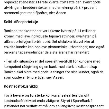
regnskapstjenester. I første kvartal fortsatte den svært gode
utviklingen i breddeinntekter, med en økning på 8,7 prosent
sammenlignet med fjoråret, sier Aasen.
Solid utlånsportefølje
Bankens tapskostnader var i første kvartal på 41 millioner
kroner, med lave individuelle tapsavsetninger. Kvaliteten på
utlånsporteføljen forblir solid. Det utelukker likevel ikke at
enkelte kunder kan oppleve økonomiske utfordringer, noe også
bankens tapsavsetninger de siste årene har reflektert.
- I en slik situasjon er det spesielt verdifullt for kundene med
kompetent rådgivning og en bank med sterk lokalkunnskap.
Banken skal bidra med gode løsninger for sine kunder, også de
som opplever tyngre tider, sier Aasen.
Kostnadsfokus viktig
For å bevare og forsterke konkurransekraften, blir økt
kostnadseffektivitet enda viktigere. Styret i SpareBank 1
Østlandet har vedtatt et mål om en langsiktig kostnadsprosent