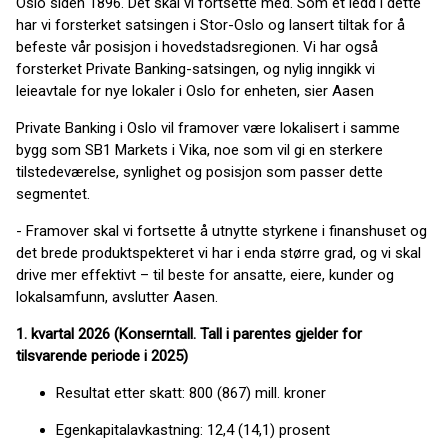
Oslo siden 1896. Det skal vi fortsette med. Som et ledd i dette
har vi forsterket satsingen i Stor-Oslo og lansert tiltak for å
befeste vår posisjon i hovedstadsregionen. Vi har også
forsterket Private Banking-satsingen, og nylig inngikk vi
leieavtale for nye lokaler i Oslo for enheten, sier Aasen
Private Banking i Oslo vil framover være lokalisert i samme
bygg som SB1 Markets i Vika, noe som vil gi en sterkere
tilstedeværelse, synlighet og posisjon som passer dette
segmentet.
- Framover skal vi fortsette å utnytte styrkene i finanshuset og
det brede produktspekteret vi har i enda større grad, og vi skal
drive mer effektivt – til beste for ansatte, eiere, kunder og
lokalsamfunn, avslutter Aasen.
1. kvartal 2026 (Konserntall. Tall i parentes gjelder for
tilsvarende periode i 2025)
Resultat etter skatt: 800 (867) mill. kroner
Egenkapitalavkastning: 12,4 (14,1) prosent