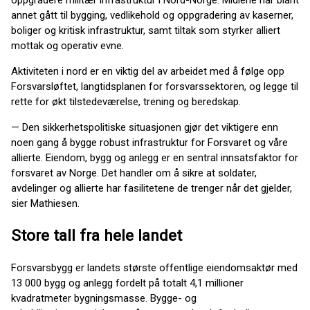
oppgradere militær infrastruktur i Nord-Norge. Midlene har blant
annet gått til bygging, vedlikehold og oppgradering av kaserner,
boliger og kritisk infrastruktur, samt tiltak som styrker alliert
mottak og operativ evne.
Aktiviteten i nord er en viktig del av arbeidet med å følge opp
Forsvarsløftet, langtidsplanen for forsvarssektoren, og legge til
rette for økt tilstedeværelse, trening og beredskap.
— Den sikkerhetspolitiske situasjonen gjør det viktigere enn
noen gang å bygge robust infrastruktur for Forsvaret og våre
allierte. Eiendom, bygg og anlegg er en sentral innsatsfaktor for
forsvaret av Norge. Det handler om å sikre at soldater,
avdelinger og allierte har fasilitetene de trenger når det gjelder,
sier Mathiesen.
Store tall fra hele landet
Forsvarsbygg er landets største offentlige eiendomsaktør med
13 000 bygg og anlegg fordelt på totalt 4,1 millioner
kvadratmeter bygningsmasse. Bygge- og