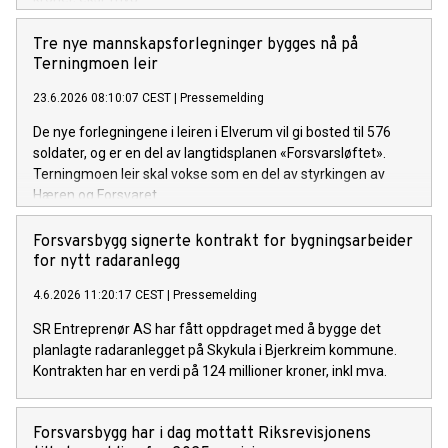
Tre nye mannskapsforlegninger bygges nå på
Terningmoen leir
23.6.2026 08:10:07 CEST
|
Pressemelding
De nye forlegningene i leiren i Elverum vil gi bosted til 576
soldater, og er en del av langtidsplanen «Forsvarsløftet».
Terningmoen leir skal vokse som en del av styrkingen av
Hæren og Forsvaret.
Forsvarsbygg signerte kontrakt for bygningsarbeider
for nytt radaranlegg
4.6.2026 11:20:17 CEST
|
Pressemelding
SR Entreprenør AS har fått oppdraget med å bygge det
planlagte radaranlegget på Skykula i Bjerkreim kommune.
Kontrakten har en verdi på 124 millioner kroner, inkl mva.
Forsvarsbygg har i dag mottatt Riksrevisjonens