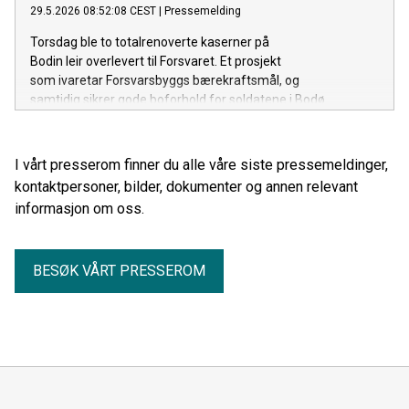
29.5.2026 08:52:08 CEST
|
Pressemelding
Torsdag ble to totalrenoverte kaserner på
Bodin leir overlevert til Forsvaret. Et prosjekt
som ivaretar Forsvarsbyggs bærekraftsmål, og
samtidig sikrer gode boforhold for soldatene i Bodø.
I vårt presserom finner du alle våre siste pressemeldinger,
kontaktpersoner, bilder, dokumenter og annen relevant
informasjon om oss.
BESØK VÅRT PRESSEROM