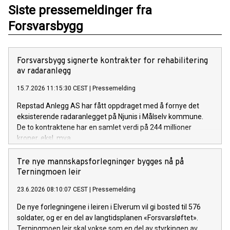
Siste pressemeldinger fra
Forsvarsbygg
Forsvarsbygg signerte kontrakter for rehabilitering
av radaranlegg
15.7.2026 11:15:30 CEST
|
Pressemelding
Repstad Anlegg AS har fått oppdraget med å fornye det
eksisterende radaranlegget på Njunis i Målselv kommune.
De to kontraktene har en samlet verdi på 244 millioner
kroner, eksl. mva.
Tre nye mannskapsforlegninger bygges nå på
Terningmoen leir
23.6.2026 08:10:07 CEST
|
Pressemelding
De nye forlegningene i leiren i Elverum vil gi bosted til 576
soldater, og er en del av langtidsplanen «Forsvarsløftet».
Terningmoen leir skal vokse som en del av styrkingen av