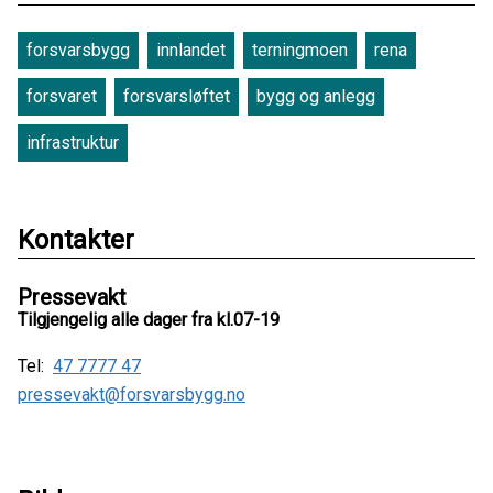
forsvarsbygg
innlandet
terningmoen
rena
forsvaret
forsvarsløftet
bygg og anlegg
infrastruktur
Kontakter
Pressevakt
Tilgjengelig alle dager fra kl.07-19
Tel:
47 7777 47
pressevakt@forsvarsbygg.no