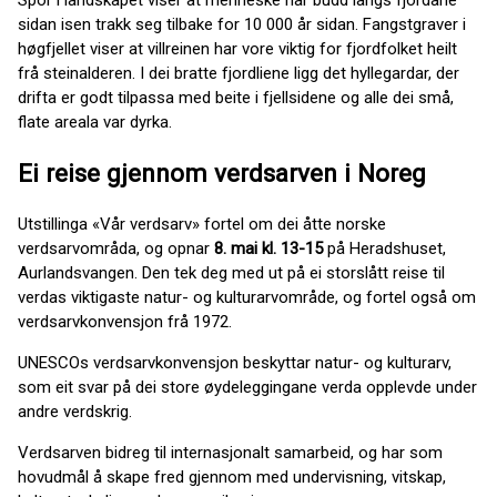
Spor i landskapet viser at menneske har budd langs fjordane
sidan isen trakk seg tilbake for 10 000 år sidan. Fangstgraver i
høgfjellet viser at villreinen har vore viktig for fjordfolket heilt
frå steinalderen. I dei bratte fjordliene ligg det hyllegardar, der
drifta er godt tilpassa med beite i fjellsidene og alle dei små,
flate areala var dyrka.
Ei reise gjennom verdsarven i Noreg
Utstillinga «Vår verdsarv» fortel om dei åtte norske
verdsarvområda, og opnar
8. mai kl. 13-15
på Heradshuset,
Aurlandsvangen. Den tek deg med ut på ei storslått reise til
verdas viktigaste natur- og kulturarvområde, og fortel også om
verdsarvkonvensjon frå 1972.
UNESCOs verdsarvkonvensjon beskyttar natur- og kulturarv,
som eit svar på dei store øydeleggingane verda opplevde under
andre verdskrig.
Verdsarven bidreg til internasjonalt samarbeid, og har som
hovudmål å skape fred gjennom med undervisning, vitskap,