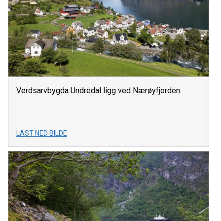
Verdsarvbygda Undredal ligg ved Nærøyfjorden.
LAST NED BILDE