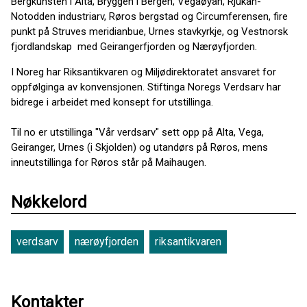
Bergkunsten i Alta, Bryggen i Bergen, Vegaøyan, Rjukan-
Notodden industriarv, Røros bergstad og Circumferensen, fire
punkt på Struves meridianbue, Urnes stavkyrkje, og Vestnorsk
fjordlandskap med Geirangerfjorden og Nærøyfjorden.
I Noreg har Riksantikvaren og Miljødirektoratet ansvaret for
oppfølginga av konvensjonen. Stiftinga Noregs Verdsarv har
bidrege i arbeidet med konsept for utstillinga.
Til no er utstillinga "Vår verdsarv" sett opp på Alta, Vega,
Geiranger, Urnes (i Skjolden) og utandørs på Røros, mens
inneutstillinga for Røros står på Maihaugen.
Nøkkelord
verdsarv
nærøyfjorden
riksantikvaren
Kontakter