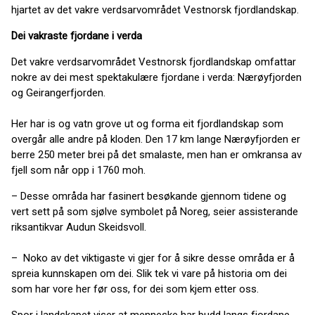
hjartet av det vakre verdsarvområdet Vestnorsk fjordlandskap.
Dei vakraste fjordane i verda
Det vakre verdsarvområdet Vestnorsk fjordlandskap omfattar
nokre av dei mest spektakulære fjordane i verda: Nærøyfjorden
og Geirangerfjorden.
Her har is og vatn grove ut og forma eit fjordlandskap som
overgår alle andre på kloden. Den 17 km lange Nærøyfjorden er
berre 250 meter brei på det smalaste, men han er omkransa av
fjell som når opp i 1760 moh.
– Desse områda har fasinert besøkande gjennom tidene og
vert sett på som sjølve symbolet på Noreg, seier assisterande
riksantikvar Audun Skeidsvoll.
– Noko av det viktigaste vi gjer for å sikre desse områda er å
spreia kunnskapen om dei. Slik tek vi vare på historia om dei
som har vore her før oss, for dei som kjem etter oss.