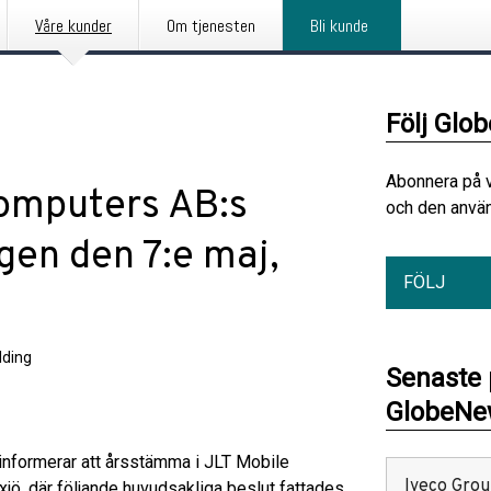
Våre kunder
Om tjenesten
Bli kunde
Följ Glo
Abonnera på 
Computers AB:s
och den använ
gen den 7:e maj,
FÖLJ
ding
Senaste
GlobeNew
 informerar att årsstämma i JLT Mobile
Iveco Group
jö, där följande huvudsakliga beslut fattades.