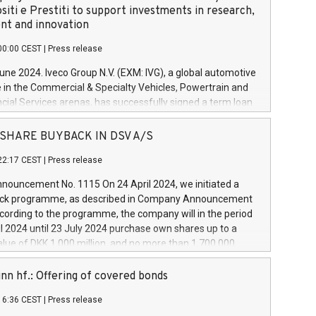
siti e Prestiti to support investments in research,
t and innovation
00:00 CEST
|
Press release
June 2024. Iveco Group N.V. (EXM: IVG), a global automotive
e in the Commercial & Specialty Vehicles, Powertrain and
ncial Services arenas, has successfully signed a term loan
50 million euros with Cassa Depositi e Prestiti (CDP), for the
new projects in Italy dedicated to research, development
 - SHARE BUYBACK IN DSV A/S
on. In detail, through the resources made available by CDP,
22:17 CEST
|
Press release
will develop innovative technologies and architectures in
electric propulsion and further develop solutions for
ouncement No. 1115 On 24 April 2024, we initiated a
riving, digitalisation and vehicle connectivity aimed at
ck programme, as described in Company Announcement
ficiency, safety, driving comfort and productivity. The
cording to the programme, the company will in the period
estments, which will have a 5-year amortising profile, will
l 2024 until 23 July 2024 purchase own shares up to a
veco Group in Italy by the end of 2025. Iveco Group N.V.
ue of DKK 1,000 million, and no more than 1,700,000
s the home of unique people and brands that power your
esponding to 0.79% of the share capital at
 mission to advance a more sustainable society. The eight
nt of the programme. The programme has been
nn hf.: Offering of covered bonds
each a
 in accordance with Regulation No. 596/2014 of the
16:36 CEST
|
Press release
liament and Council of 16 April 2014 (“MAR”) (save for