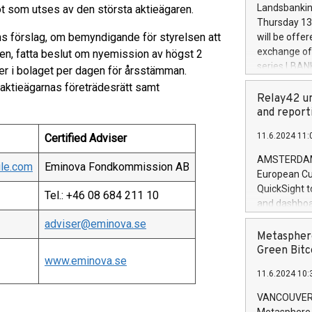
the rules on
Landsbankinn
t som utses av den största aktieägaren.
the Commiss
Thursday 13 
to as the Sa
ns förslag, om bemyndigande för styrelsen att
will be offe
backAverage
exchange off
fällen, fatta beslut om nyemission av högst 2
days 1-2547
series LBANK
ier i bolaget per dagen för årsstämman.
20247,0001,
covered bon
n aktieägarnas företrädesrätt samt
20245,0001,
price of the
Relay42 un
June20243,0
20 June 202
and report
20244,0001,
with stable 
11.6.2024 11:
Certified Adviser
Markets will
+354 410 73
AMSTERDAM, 
ile.com
Eminova Fondkommission AB
European Cu
QuickSight t
Tel.: +46 08 684 211 10
and dashboa
customer da
adviser@eminova.se
to dive deep
Metasphere
the performa
Green Bitc
www.eminova.se
paid, and ow
11.6.2024 10:
module, in p
module inclu
VANCOUVER, 
Relay42 Insi