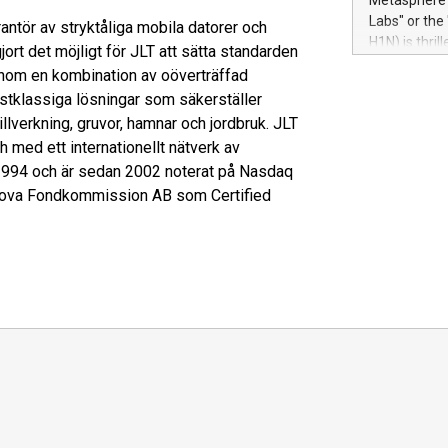
Metasphere L
their data a
Labs" or th
ntör av stryktåliga mobila datorer och
customers mo
H1N) is thri
jort det möjligt för JLT att sätta standarden
Marketers can
Green Bitcoi
enom en kombination av oöverträffad
natural lang
2024 at 2 p.
stklassiga lösningar som säkerställer
to join the 
tillverkning, gruvor, hamnar och jordbruk. JLT
the fundame
 med ett internationellt nätverk av
how Bitcoin 
Innovations:
 1994 och är sedan 2002 noterat på Nasdaq
Bitcoin min
nova Fondkommission AB som Certified
enhance stab
payment sys
Compare Bitc
"We're excite
Bitcoin