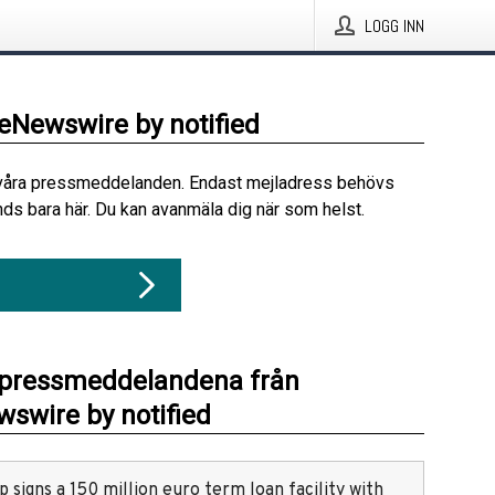
LOGG INN
beNewswire by notified
våra pressmeddelanden. Endast mejladress behövs
ds bara här. Du kan avanmäla dig när som helst.
 pressmeddelandena från
swire by notified
 signs a 150 million euro term loan facility with