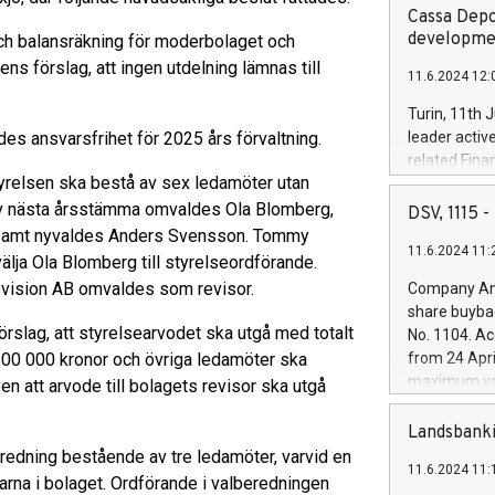
Cassa Depo
developmen
och balansräkning för moderbolaget och
s förslag, att ingen utdelning lämnas till
11.6.2024 12:
Turin, 11th 
es ansvarsfrihet för 2025 års förvaltning.
leader activ
related Fina
tyrelsen ska bestå av sex ledamöter utan
facility of 1
creation of 
et av nästa årsstämma omvaldes Ola Blomberg,
DSV, 1115
and innovati
ll samt nyvaldes Anders Svensson. Tommy
11.6.2024 11:
Iveco Group 
ja Ola Blomberg till styrelseordförande.
the field of 
Revision AB omvaldes som revisor.
Company Ann
autonomous d
share buyba
increasing ef
slag, att styrelsearvodet ska utgå med totalt
No. 1104. Ac
financed inv
200 000 kronor och övriga ledamöter ska
from 24 Apri
be made by I
maximum val
n att arvode till bolagets revisor ska utgå
(EXM: IVG) i
shares, corr
business and
commenceme
Landsbanki
brands are 
implemented
redning bestående av tre ledamöter, varvid en
11.6.2024 11:
European Par
arna i bolaget. Ordförande i valberedningen