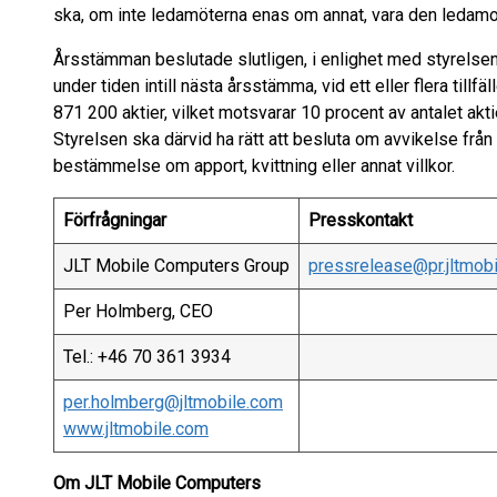
ska, om inte ledamöterna enas om annat, vara den ledamo
Årsstämman beslutade slutligen, i enlighet med styrelse
under tiden intill nästa årsstämma, vid ett eller flera till
871 200 aktier, vilket motsvarar 10 procent av antalet akt
Styrelsen ska därvid ha rätt att besluta om avvikelse frå
bestämmelse om apport, kvittning eller annat villkor.
Förfrågningar
Presskontakt
JLT Mobile Computers Group
pressrelease@pr.jltmob
Per Holmberg, CEO
Tel.: +46 70 361 3934
per.holmberg@jltmobile.com
www.jltmobile.com
Om JLT Mobile Computers