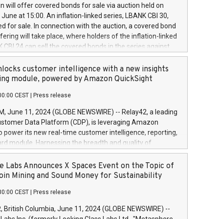
 share buyback programmes set out in MAR article 5) and
 will offer covered bonds for sale via auction held on
ion Delegated Regulation (EU) 2016/1052, also referred
June at 15:00. An inflation-linked series, LBANK CBI 30,
fe Harbour rules. Trading dayNumber of shares bought
red for sale. In connection with the auction, a covered bond
 transaction priceAmount DKKAccumulated trading for
ering will take place, where holders of the inflation-linked
8,1001,023.01489,100,86026:3 June
 CBI 24 can sell the covered bonds in the series against
050.597,354,13027:4 June
ds bought in the above-mentioned auction. The clean
055.705,278,50028:6
 bonds is predefined at 99,594. Expected settlement date is
locks customer intelligence with a new insights
001,096.273,288,81029:7 June
4. Covered bonds issued by Landsbankinn are rated A+
ing module, powered by Amazon QuickSight
106.174,424,68
outlook by S&P Global Ratings. Landsbankinn Capital
00:00 CEST
|
Press release
 manage the auction. For further information, please call
30 or email verdbrefamidlun@landsbankinn.is.
June 11, 2024 (GLOBE NEWSWIRE) -- Relay42, a leading
stomer Data Platform (CDP), is leveraging Amazon
o power its new real-time customer intelligence, reporting,
rd module. Harnessing the breadth and quality of
ta, the new Insights module empowers marketing teams
 into customer behaviors and gain invaluable insights into
 Labs Announces X Spaces Event on the Topic of
nce of their marketing programs across all online, offline,
oin Mining and Sound Money for Sustainability
ned marketing channels. Preview of the Relay42 Insights
30:00 CEST
|
Press release
re-beta version Key capabilities of the Relay42 Insights
de: Deep insights into customer behaviors: With the
British Columbia, June 11, 2024 (GLOBE NEWSWIRE) --
ghts module, marketers can ask unlimited questions about