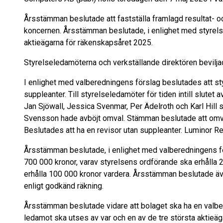
Årsstämman beslutade att fastställa framlagd resultat- 
koncernen. Årsstämman beslutade, i enlighet med styrelsen
aktieägarna för räkenskapsåret 2025.
Styrelseledamöterna och verkställande direktören beviljad
I enlighet med valberedningens förslag beslutades att s
suppleanter. Till styrelseledamöter för tiden intill slut
Jan Sjöwall, Jessica Svenmar, Per Ädelroth och Karl Hi
Svensson hade avböjt omval. Stämman beslutade att omväl
Beslutades att ha en revisor utan suppleanter. Luminor 
Årsstämman beslutade, i enlighet med valberedningens för
700 000 kronor, varav styrelsens ordförande ska erhålla 
erhålla 100 000 kronor vardera. Årsstämman beslutade äve
enligt godkänd räkning.
Årsstämman beslutade vidare att bolaget ska ha en valbe
ledamot ska utses av var och en av de tre största aktieäg