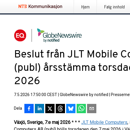
Hjem
Følg innhold
Beslut från JLT Mobile 
(publ) årsstämma torsda
2026
7.5.2026 17:50:00 CEST
|
GlobeNewswire by notified
|
Pressemel
Dela
Växjö, Sverige,
7:e maj 2026
* * *
JLT Mobile Computers
,
Computers AB (publ) hölls torsdagen den 7 maj 2026 i Väx