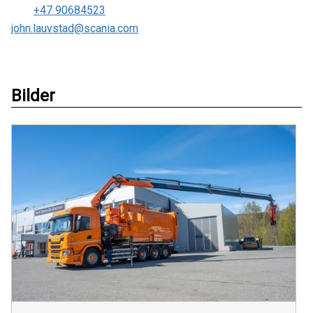
+47 90684523
john.lauvstad@scania.com
Bilder