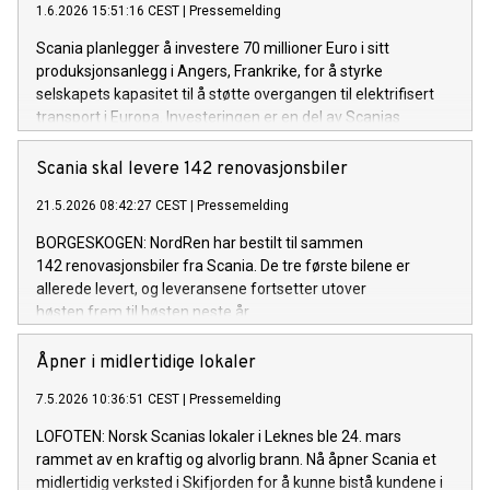
1.6.2026 15:51:16 CEST
|
Pressemelding
Scania planlegger å investere 70 millioner Euro i sitt
produksjonsanlegg i Angers, Frankrike, for å styrke
selskapets kapasitet til å støtte overgangen til elektrifisert
transport i Europa. Investeringen er en del av Scanias
forpliktelse til å drive overgangen mot et bærekraftig
transportsystem.
Scania skal levere 142 renovasjonsbiler
21.5.2026 08:42:27 CEST
|
Pressemelding
BORGESKOGEN: NordRen har bestilt til sammen
142 renovasjonsbiler fra Scania. De tre første bilene er
allerede levert, og leveransene fortsetter utover
høsten frem til høsten neste år.
Åpner i midlertidige lokaler
7.5.2026 10:36:51 CEST
|
Pressemelding
LOFOTEN: Norsk Scanias lokaler i Leknes ble 24. mars
rammet av en kraftig og alvorlig brann. Nå åpner Scania et
midlertidig verksted i Skifjorden for å kunne bistå kundene i