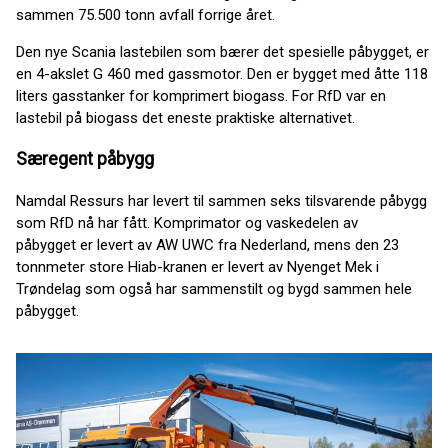
sammen 75.500 tonn avfall forrige året.
Den nye Scania lastebilen som bærer det spesielle påbygget, er
en 4-akslet G 460 med gassmotor. Den er bygget med åtte 118
liters gasstanker for komprimert biogass. For RfD var en
lastebil på biogass det eneste praktiske alternativet.
Særegent påbygg
Namdal Ressurs har levert til sammen seks tilsvarende påbygg
som RfD nå har fått. Komprimator og vaskedelen av
påbygget er levert av AW UWC fra Nederland, mens den 23
tonnmeter store Hiab-kranen er levert av Nyenget Mek i
Trøndelag som også har sammenstilt og bygd sammen hele
påbygget.