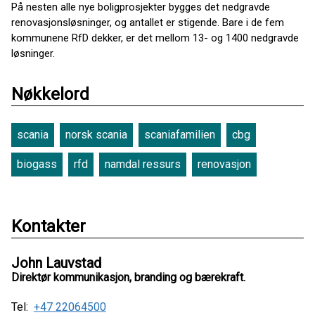
På nesten alle nye boligprosjekter bygges det nedgravde
renovasjonsløsninger, og antallet er stigende. Bare i de fem
kommunene RfD dekker, er det mellom 13- og 1400 nedgravde
løsninger.
Nøkkelord
scania
norsk scania
scaniafamilien
cbg
biogass
rfd
namdal ressurs
renovasjon
Kontakter
John Lauvstad
Direktør kommunikasjon, branding og bærekraft.
Tel:
+47 22064500