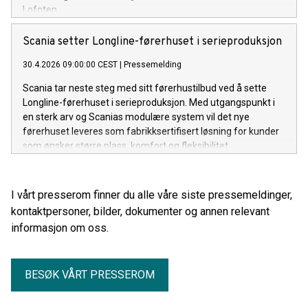
Lofoten.
Scania setter Longline-førerhuset i serieproduksjon
30.4.2026 09:00:00 CEST
|
Pressemelding
Scania tar neste steg med sitt førerhustilbud ved å sette
Longline-førerhuset i serieproduksjon. Med utgangspunkt i
en sterk arv og Scanias modulære system vil det nye
førerhuset leveres som fabrikksertifisert løsning for kunder
som ønsker større plass, komfort og fleksibilitet.
I vårt presserom finner du alle våre siste pressemeldinger,
kontaktpersoner, bilder, dokumenter og annen relevant
informasjon om oss.
BESØK VÅRT PRESSEROM