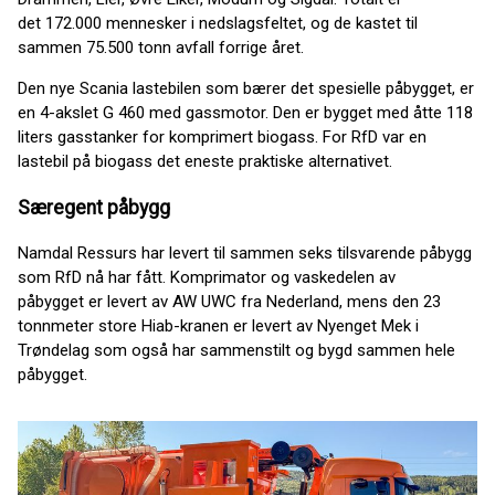
det 172.000 mennesker i nedslagsfeltet, og de kastet til
sammen 75.500 tonn avfall forrige året.
Den nye Scania lastebilen som bærer det spesielle påbygget, er
en 4-akslet G 460 med gassmotor. Den er bygget med åtte 118
liters gasstanker for komprimert biogass. For RfD var en
lastebil på biogass det eneste praktiske alternativet.
Særegent påbygg
Namdal Ressurs har levert til sammen seks tilsvarende påbygg
som RfD nå har fått. Komprimator og vaskedelen av
påbygget er levert av AW UWC fra Nederland, mens den 23
tonnmeter store Hiab-kranen er levert av Nyenget Mek i
Trøndelag som også har sammenstilt og bygd sammen hele
påbygget.