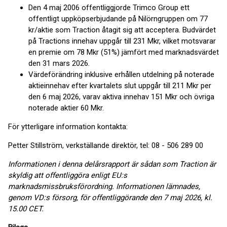
Den 4 maj 2006 offentliggjorde Trimco Group ett
offentligt uppköpserbjudande på Nilörngruppen om 77
kr/aktie som Traction åtagit sig att acceptera. Budvärdet
på Tractions innehav uppgår till 231 Mkr, vilket motsvarar
en premie om 78 Mkr (51%) jämfört med marknadsvärdet
den 31 mars 2026.
Värdeförändring inklusive erhållen utdelning på noterade
aktieinnehav efter kvartalets slut uppgår till 211 Mkr per
den 6 maj 2026, varav aktiva innehav 151 Mkr och övriga
noterade aktier 60 Mkr.
För ytterligare information kontakta:
Petter Stillström, verkställande direktör, tel: 08 - 506 289 00
Informationen i denna delårsrapport är sådan som Traction är
skyldig att offentliggöra enligt EU:s
marknadsmissbruksförordning
.
Informationen lämnades,
genom VD:s försorg, för offentliggörande den 7 maj 2026, kl.
15.00 CET.