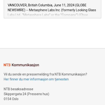
of the Relay42 Insights module, in pre-beta version Key
VANCOUVER, British Columbia, June 11, 2024 (GLOBE
capabilities of the Relay42 Insights module include: Deep
NEWSWIRE) -- Metasphere Labs Inc. (formerly Looking Glass
insights into customer behaviors: With the Relay42 Insights
Labs Ltd., "Metasphere Labs" or the "Company") (Cboe
module, marketers can ask unlimited questions about their
Canada: LABZ) (OTC: LABZF) (FRA: H1N) is thrilled to
data and gain a deeper understanding of how to serve their
announce an engaging Twitter Spaces event on Green
customers more effectively. Simplicity with AI-powered
Bitcoin mining, energy markets, and sustainability on July 3,
querying: Marketers can use artificial intelligence to query
2024 at 2 p.m. ET. Follow us on X at MetasphereLabs for
their data using natural language search, reducing the
updates and to join the event. What We'll Discuss Bitcoin
reliance on data scientists. Us
Mining Basics: Understand the fundamentals of Bitcoin
mining.Energy Market Dynamics: Explore how Bitcoin mining
interacts with energy markets.Sustainable Innovations:
Learn about our efforts to promote sustainability in Bitcoin
mining.Sound Money: Discover how tamper-proof currency
can enhance stability.Efficient Payment Rails: See how fast,
neutral payment systems support humanitarian
Vil du sende en pressemelding fra NTB Kommunikasjon?
projects.Carbon Footprint: Compare Bitcoin's environmental
Her finner du mer informasjon om tjenesten
impact with traditional banking. "We're excited to host this
event and dive into the critical topics of Bitcoin
NTB besøksadresse
Skippergata 24 (Pressens hus)
0154 Oslo