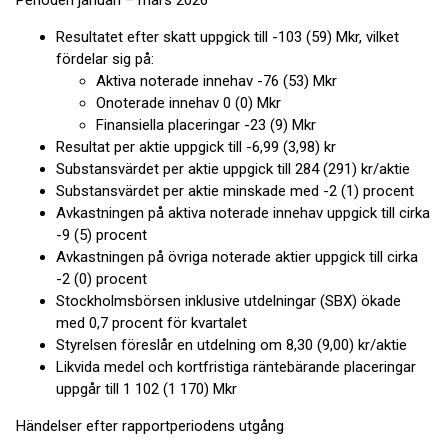
Perioden januari – mars 2026
Resultatet efter skatt uppgick till -103 (59) Mkr, vilket
fördelar sig på:
Aktiva noterade innehav -76 (53) Mkr
Onoterade innehav 0 (0) Mkr
Finansiella placeringar -23 (9) Mkr
Resultat per aktie uppgick till -6,99 (3,98) kr
Substansvärdet per aktie uppgick till 284 (291) kr/aktie
Substansvärdet per aktie minskade med -2 (1) procent
Avkastningen på aktiva noterade innehav uppgick till cirka
-9 (5) procent
Avkastningen på övriga noterade aktier uppgick till cirka
-2 (0) procent
Stockholmsbörsen inklusive utdelningar (SBX) ökade
med 0,7 procent för kvartalet
Styrelsen föreslår en utdelning om 8,30 (9,00) kr/aktie
Likvida medel och kortfristiga räntebärande placeringar
uppgår till 1 102 (1 170) Mkr
Händelser efter rapportperiodens utgång