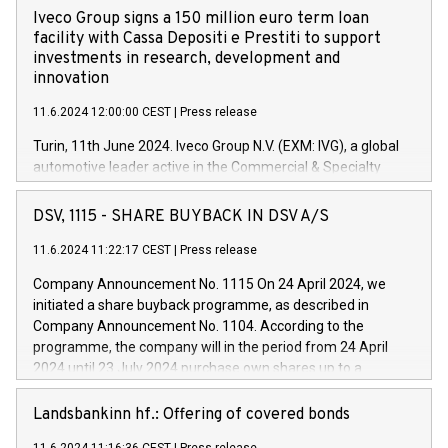
Iveco Group signs a 150 million euro term loan
facility with Cassa Depositi e Prestiti to support
investments in research, development and
innovation
11.6.2024 12:00:00 CEST
|
Press release
Turin, 11th June 2024. Iveco Group N.V. (EXM: IVG), a global
automotive leader active in the Commercial & Specialty
Vehicles, Powertrain and related Financial Services arenas,
has successfully signed a term loan facility of 150 million
DSV, 1115 - SHARE BUYBACK IN DSV A/S
euros with Cassa Depositi e Prestiti (CDP), for the creation of
new projects in Italy dedicated to research, development and
11.6.2024 11:22:17 CEST
|
Press release
innovation. In detail, through the resources made available
Company Announcement No. 1115 On 24 April 2024, we
by CDP, Iveco Group will develop innovative technologies and
initiated a share buyback programme, as described in
architectures in the field of electric propulsion and further
Company Announcement No. 1104. According to the
develop solutions for autonomous driving, digitalisation and
programme, the company will in the period from 24 April
vehicle connectivity aimed at increasing efficiency, safety,
2024 until 23 July 2024 purchase own shares up to a
driving comfort and productivity. The financed investments,
maximum value of DKK 1,000 million, and no more than
which will have a 5-year amortising profile, will be made by
1,700,000 shares, corresponding to 0.79% of the share
Landsbankinn hf.: Offering of covered bonds
Iveco Group in Italy by the end of 2025. Iveco Group N.V.
capital at commencement of the programme. The
(EXM: IVG) is the home of unique people and brands that