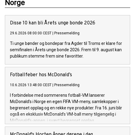
Norge
Disse 10 kan bli Årets unge bonde 2026
29.6.2026 08:00:00 CEST
|
Pressemelding
Ti unge bønder og bondepar fra Agder til Troms er klare for
semifinalen i Årets unge bonde 2026. Frem til 9. august kan
publikum stemme frem sine favoritter.
Fotballfeber hos McDonald’s
10.6.2026 13:48:00 CEST
|
Pressemelding
I forbindelse med sommerens fotball-VM lanserer
McDonald’s i Norge en egen FIFA VM-meny, samlekopper i
begrenset opplag og en rekke nye produkter. Fra 16. juni blir
også en eksklusiv McDonald’s VM-ball meny tilgjengelig i
McDonald’s-appen, i svært begrenset opplag.
McDonald's Horten åpner dørene i dag