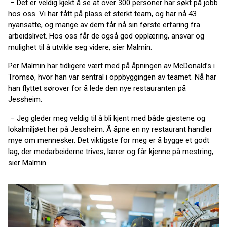
– Det er veldig kjekt å se at over 300 personer har søkt på jobb
hos oss. Vi har fått på plass et sterkt team, og har nå 43
nyansatte, og mange av dem får nå sin første erfaring fra
arbeidslivet. Hos oss får de også god opplæring, ansvar og
mulighet til å utvikle seg videre, sier Malmin.
Per Malmin har tidligere vært med på åpningen av McDonald’s i
Tromsø, hvor han var sentral i oppbyggingen av teamet. Nå har
han flyttet sørover for å lede den nye restauranten på
Jessheim.
– Jeg gleder meg veldig til å bli kjent med både gjestene og
lokalmiljøet her på Jessheim. Å åpne en ny restaurant handler
mye om mennesker. Det viktigste for meg er å bygge et godt
lag, der medarbeiderne trives, lærer og får kjenne på mestring,
sier Malmin.