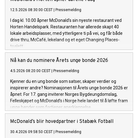
12.5.2026 08:30:00 CEST
|
Pressemelding
I dag kl. 10.00 åpner McDonald’s sin nyeste restaurant ved
Horten Handelspark. Restauranten har allerede skapt 40
lokale arbeidsplasser, med ytterligere ti på vei, og får både
drive thru, McCafé, lekeland og et eget Changing Places-
toalett.
Nå kan du nominere Årets unge bonde 2026
4.5.2026 08:20:00 CEST
|
Pressemelding
Kjenner du en ung bonde som satser, skaper verdier og
inspirerer andre? Nominasjonen til Årets unge bonde 2026 er
åpnet. For 17. gang inviterer Norges Bygdeungdomslag,
Felleskjøpet og McDonald’s i Norge hele landet til å løfte fram
unge bønder som fortjener anerkjennelse.
McDonald’s blir hovedpartner i Stabæk Fotball
30.4.2026 09:58:50 CEST
|
Pressemelding