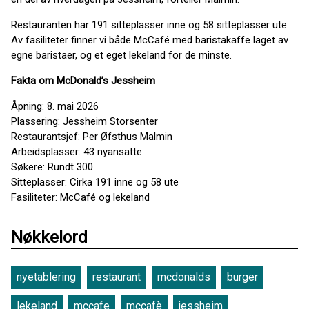
Restauranten har 191 sitteplasser inne og 58 sitteplasser ute.
Av fasiliteter finner vi både McCafé med baristakaffe laget av
egne baristaer, og et eget lekeland for de minste.
Fakta om McDonald’s Jessheim
Åpning: 8. mai 2026
Plassering: Jessheim Storsenter
Restaurantsjef: Per Øfsthus Malmin
Arbeidsplasser: 43 nyansatte
Søkere: Rundt 300
Sitteplasser: Cirka 191 inne og 58 ute
Fasiliteter: McCafé og lekeland
Nøkkelord
nyetablering
restaurant
mcdonalds
burger
lekeland
mccafe
mccafè
jessheim