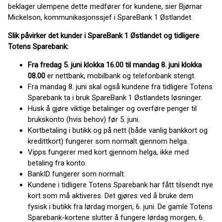
beklager ulempene dette medfører for kundene, sier Bjørnar
Mickelson, kommunikasjonssjef i SpareBank 1 Østlandet.
Slik påvirker det kunder i SpareBank 1 Østlandet og tidligere
Totens Sparebank:
Fra fredag 5. juni klokka 16.00 til mandag 8. juni klokka
08.00
er nettbank, mobilbank og telefonbank stengt.
Fra mandag 8. juni skal også kundene fra tidligere Totens
Sparebank ta i bruk SpareBank 1 Østlandets løsninger.
Husk å gjøre viktige betalinger og overføre penger til
brukskonto (hvis behov) før 5. juni.
Kortbetaling i butikk og på nett (både vanlig bankkort og
kredittkort) fungerer som normalt gjennom helga.
Vipps fungerer med kort gjennom helga, ikke med
betaling fra konto.
BankID fungerer som normalt.
Kundene i tidligere Totens Sparebank har fått tilsendt nye
kort som må aktiveres. Det gjøres ved å bruke dem
fysisk i butikk fra lørdag morgen, 6. juni. De gamle Totens
Sparebank-kortene slutter å fungere lørdag morgen, 6.