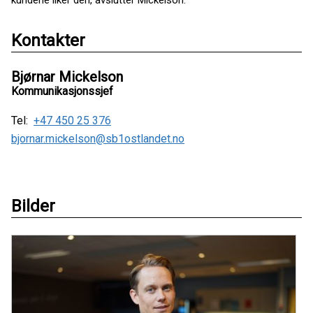
kundene liker den, avslutter Mickelson.
Kontakter
Bjørnar Mickelson
Kommunikasjonssjef
Tel:
+47 450 25 376
bjornar.mickelson@sb1ostlandet.no
Bilder