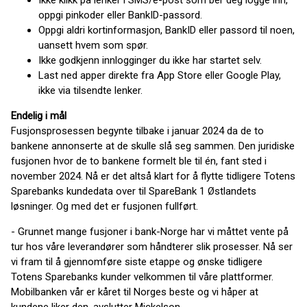
Ikke klikk på lenker i SMS/e-post som ber deg logge inn,
oppgi pinkoder eller BankID-passord.
Oppgi aldri kortinformasjon, BankID eller passord til noen,
uansett hvem som spør.
Ikke godkjenn innlogginger du ikke har startet selv.
Last ned apper direkte fra App Store eller Google Play,
ikke via tilsendte lenker.
Endelig i mål
Fusjonsprosessen begynte tilbake i januar 2024 da de to
bankene annonserte at de skulle slå seg sammen. Den juridiske
fusjonen hvor de to bankene formelt ble til én, fant sted i
november 2024. Nå er det altså klart for å flytte tidligere Totens
Sparebanks kundedata over til SpareBank 1 Østlandets
løsninger. Og med det er fusjonen fullført.
- Grunnet mange fusjoner i bank-Norge har vi måttet vente på
tur hos våre leverandører som håndterer slik prosesser. Nå ser
vi fram til å gjennomføre siste etappe og ønske tidligere
Totens Sparebanks kunder velkommen til våre plattformer.
Mobilbanken vår er kåret til Norges beste og vi håper at