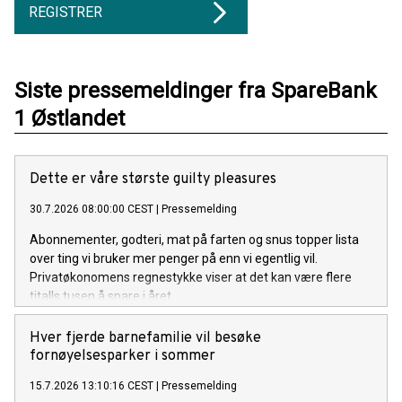
REGISTRER
Siste pressemeldinger fra SpareBank
1 Østlandet
Dette er våre største guilty pleasures
30.7.2026 08:00:00 CEST
|
Pressemelding
Abonnementer, godteri, mat på farten og snus topper lista
over ting vi bruker mer penger på enn vi egentlig vil.
Privatøkonomens regnestykke viser at det kan være flere
titalls tusen å spare i året.
Hver fjerde barnefamilie vil besøke
fornøyelsesparker i sommer
15.7.2026 13:10:16 CEST
|
Pressemelding