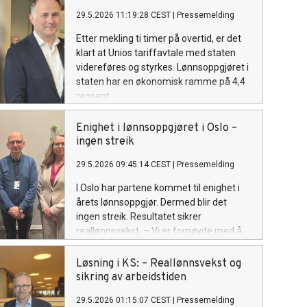
29.5.2026 11:19:28 CEST
|
Pressemelding
Etter mekling ti timer på overtid, er det
klart at Unios tariffavtale med staten
videreføres og styrkes. Lønnsoppgjøret i
staten har en økonomisk ramme på 4,4
prosent.
Enighet i lønnsoppgjøret i Oslo –
ingen streik
29.5.2026 09:45:14 CEST
|
Pressemelding
I Oslo har partene kommet til enighet i
årets lønnsoppgjør. Dermed blir det
ingen streik. Resultatet sikrer
reallønnsvekst. – Vi er fornøyde med å
ha kommet til enighet i et svært
vanskelig oppgjør, der vi meklet langt på
Løsning i KS: – Reallønnsvekst og
overtid, sier forhandlingsleder Marianne
sikring av arbeidstiden
Lange Krogh i Unio Oslo.
29.5.2026 01:15:07 CEST
|
Pressemelding