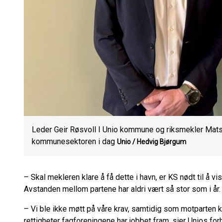
Leder Geir Røsvoll I Unio kommune og riksmekler Mats
kommunesektoren i dag
Unio / Hedvig Bjørgum
– Skal mekleren klare å få dette i havn, er KS nødt til å vi
Avstanden mellom partene har aldri vært så stor som i år.
– Vi ble ikke møtt på våre krav, samtidig som motparte
rettigheter fagforeningene har jobbet fram, sier Unios for