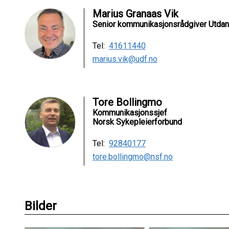
Marius Granaas Vik
Senior kommunikasjonsrådgiver Utdan
Tel:
41611440
marius.vik@udf.no
Tore Bollingmo
Kommunikasjonssjef
Norsk Sykepleierforbund
Tel:
92840177
tore.bollingmo@nsf.no
Bilder