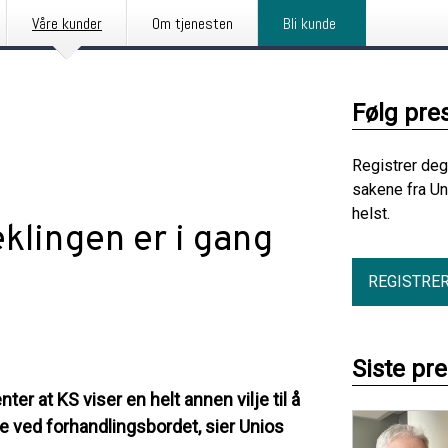
Våre kunder
Om tjenesten
Bli kunde
Følg pre
Registrer deg
sakene fra Un
helst.
lingen er i gang
REGISTRE
Siste pr
ter at KS viser en helt annen vilje til å
 ved forhandlingsbordet, sier Unios