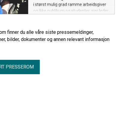
i størst mulig grad ramme arbeidsgiver
og ikke publikum og studenter, sier leder
for konfliktberedskapen i Unio stat, Per
Anders Røsjorde.
rom finner du alle våre siste pressemeldinger,
er, bilder, dokumenter og annen relevant informasjon
RT PRESSEROM