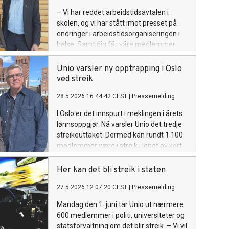
– Vi har reddet arbeidstidsavtalen i
skolen, og vi har stått imot presset på
endringer i arbeidstidsorganiseringen i
helse. Samtidig får våre medlemmer
reallønnsøkning, sier Unios
forhandlingsleder Geir Røsvoll.
Unio varsler ny opptrapping i Oslo
ved streik
28.5.2026 16:44:42 CEST
|
Pressemelding
I Oslo er det innspurt i meklingen i årets
lønnsoppgjør. Nå varsler Unio det tredje
streikeuttaket. Dermed kan rundt 1.100
medlemmer være i streik i løpet av kort
tid dersom partene ikke blir enige.
Her kan det bli streik i staten
27.5.2026 12:07:20 CEST
|
Pressemelding
Mandag den 1. juni tar Unio ut nærmere
600 medlemmer i politi, universiteter og
statsforvaltning om det blir streik. – Vi vil