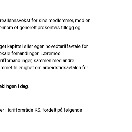
d reallønnsvekst for sine medlemmer, med en
jennom et generelt prosentvis tillegg og
et kapittel eller egen hovedtariffavtale for
 lokale forhandlinger. Lærernes
tarifforhandlinger, sammen med andre
ommet til enighet om arbeidstidsavtalen for
klingen i dag.
i tariffområde KS, fordelt på følgende