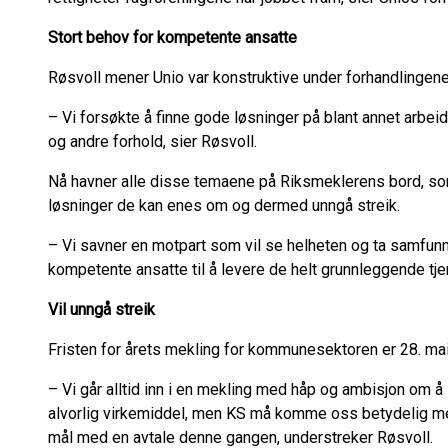
Stort behov for kompetente ansatte
Røsvoll mener Unio var konstruktive under forhandlingene
– Vi forsøkte å finne gode løsninger på blant annet arbei
og andre forhold, sier Røsvoll.
Nå havner alle disse temaene på Riksmeklerens bord, som
løsninger de kan enes om og dermed unngå streik.
– Vi savner en motpart som vil se helheten og ta samfun
kompetente ansatte til å levere de helt grunnleggende tjen
Vil unngå streik
Fristen for årets mekling for kommunesektoren er 28. mai
– Vi går alltid inn i en mekling med håp og ambisjon om å 
alvorlig virkemiddel, men KS må komme oss betydelig mer
mål med en avtale denne gangen, understreker Røsvoll.