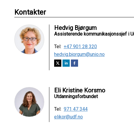
Kontakter
Hedvig Bjørgum
Assisterende kommunikasjonssjef i U
Tel:
+47 901 28 320
hedvig.bjorgum@unio.no
Eli Kristine Korsmo
Utdanningsforbundet
Tel:
971 47 344
elikor@udf.no