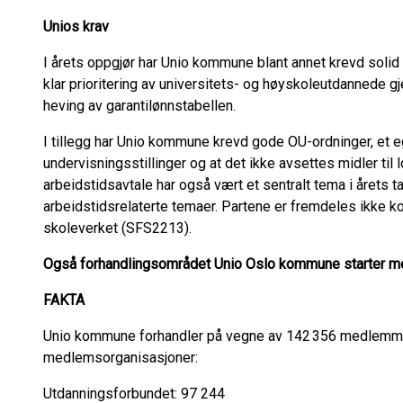
Unios krav
I årets oppgjør har Unio kommune blant annet krevd soli
klar prioritering av universitets- og høyskoleutdannede g
heving av garantilønnstabellen.
I tillegg har Unio kommune krevd gode OU-ordninger, et eg
undervisningsstillinger og at det ikke avsettes midler til
arbeidstidsavtale har også vært et sentralt tema i årets 
arbeidstidsrelaterte temaer. Partene er fremdeles ikke k
skoleverket (SFS2213).
Også forhandlingsområdet Unio Oslo kommune starter me
FAKTA
Unio kommune forhandler på vegne av 142 356 medlemmer 
medlemsorganisasjoner:
Utdanningsforbundet: 97 244