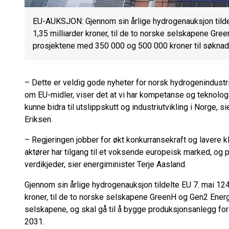
EU-AUKSJON: Gjennom sin årlige hydrogenauksjon tildelt
1,35 milliarder kroner, til de to norske selskapene Gre
prosjektene med 350 000 og 500 000 kroner til søkna
– Dette er veldig gode nyheter for norsk hydrogenindustr
om EU-midler, viser det at vi har kompetanse og teknologi
kunne bidra til utslippskutt og industriutvikling i Norge, s
Eriksen.
– Regjeringen jobber for økt konkurransekraft og lavere k
aktører har tilgang til et voksende europeisk marked, og 
verdikjeder, sier energiminister Terje Aasland.
Gjennom sin årlige hydrogenauksjon tildelte EU 7. mai 124 m
kroner, til de to norske
selskapene
GreenH og Gen2 Ener
selskapene, og skal gå til å bygge produksjonsanlegg for 
2031.