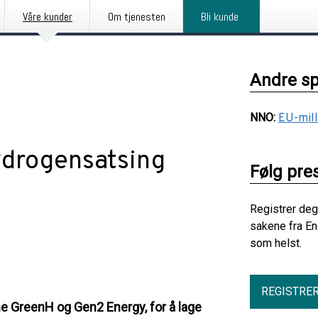
Våre kunder
Om tjenesten
Bli kunde
Andre s
NNO
:
EU-mill
hydrogensatsing
Følg pre
Registrer deg
sakene fra En
som helst.
REGISTRE
ene GreenH og Gen2 Energy, for å lage