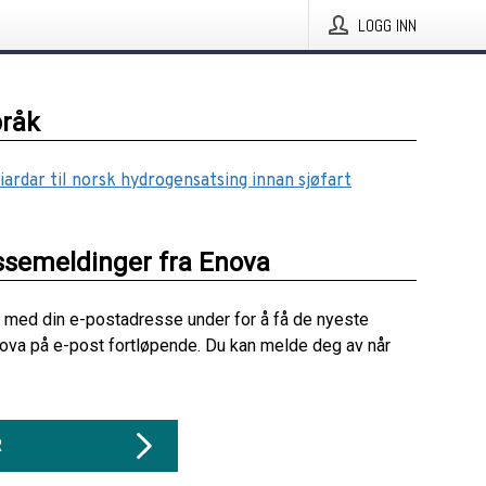
LOGG INN
pråk
iardar til norsk hydrogensatsing innan sjøfart
ssemeldinger fra Enova
 med din e-postadresse under for å få de nyeste
ova på e-post fortløpende. Du kan melde deg av når
R