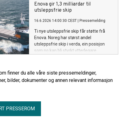
Enova gir 1,3 milliardar til
utsleppsfrie skip
16.6.2026 14:00:30 CEST
|
Pressemelding
Ti nye utsleppsfrie skip får støtte frå
Enova. Noreg har størst andel
utsleppsfrie skip i verda, ein posisjon
som no kan bli styrkt ytterlegare.
rom finner du alle våre siste pressemeldinger,
er, bilder, dokumenter og annen relevant informasjon
RT PRESSEROM