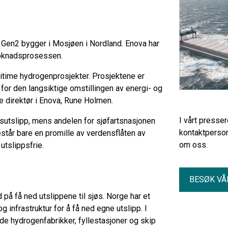
 Gen2 bygger i Mosjøen i Nordland. Enova har
søknadsprosessen.
ritime hydrogenprosjekter. Prosjektene er
 for den langsiktige omstillingen av energi- og
e direktør i Enova, Rune Holmen.
I vårt presse
assutslipp, mens andelen for sjøfartsnasjonen
kontaktperson
estår bare en promille av verdensflåten av
om oss.
utslippsfrie.
BESØK VÅ
 på få ned utslippene til sjøs. Norge har et
 infrastruktur for å få ned egne utslipp. I
de hydrogenfabrikker, fyllestasjoner og skip