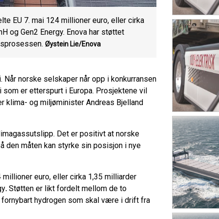
e EU 7. mai 124 millioner euro, eller cirka
enH og Gen2 Energy. Enova har støttet
dsprosessen.
Øystein Lie/Enova
i. Når norske selskaper når opp i konkurransen
 som er etterspurt i Europa. Prosjektene vil
ier klima- og miljøminister Andreas Bjelland
limagassutslipp. Det er positivt at norske
på den måten kan styrke sin posisjon i nye
illioner euro, eller cirka 1,35 milliarder
gy
.
Støtten er likt fordelt mellom de to
fornybart hydrogen som skal være i drift fra