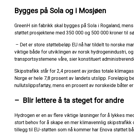
Bygges på Sola og i Mosjøen
GreenH sin fabrikk skal bygges på Sola i Rogaland, mens
støttet prosjektene med 350 000 og 500 000 kroner til 
– Det er store støttebeløp EU nå har tildelt to norske ma
viktige både for utviklingen av norsk hydrogenindustri, og
transportsystemene våre, sier konstituert administrerend
Skipstrafikk står for 2,4 prosent av jordas totale klimag
Norge er hele 7,8 prosent av landets utslipp. Foreløpig b
nullutslippsfartøy, mens en prosent av norskeide båter er 
– Blir lettere å ta steget for andre
Hydrogen er en av flere viktige løsninger for å lykkes med
stort behov for å skape en mer klimavennlig skipstrafikk og
tillegg til EU-støtten som nå kommer har Enova støttet bå