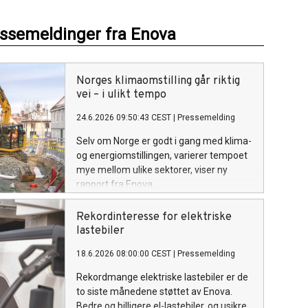
essemeldinger fra Enova
Norges klimaomstilling går riktig
vei – i ulikt tempo
24.6.2026 09:50:43 CEST
|
Pressemelding
Selv om Norge er godt i gang med klima-
og energiomstillingen, varierer tempoet
mye mellom ulike sektorer, viser ny
rapport fra Enova.
Rekordinteresse for elektriske
lastebiler
18.6.2026 08:00:00 CEST
|
Pressemelding
Rekordmange elektriske lastebiler er de
to siste månedene støttet av Enova.
Bedre og billigere el-lastebiler, og usikre