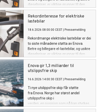
dieselpriser, er viktige grunner til den
store interessen.
Rekordinteresse for elektriske
lastebilar
18.6.2026 08:00:00 CEST
|
Pressemelding
Rekordmange elektriske lastebilar er dei
to siste månadene støtta av Enova.
Betre og billegare el-lastebilar, og usikre
dieselprisar, er viktige grunnar til den
store interessa.
Enova gir 1,3 milliarder til
utslippsfrie skip
16.6.2026 14:00:30 CEST
|
Pressemelding
Ti nye utslippsfrie skip får støtte
fra Enova. Norge har størst andel
utslippsfrie skip i
verden, en posisjon som nå kan styrkes
ytterligere.