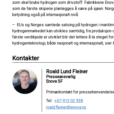
som skal bruke hydrogen som drivstoff. Fabrikkene Enova 
som de første skipene planlegges å være på sjøen. Norge
betydning også på internasjonalt nivå.
– EUs og Norges samlede satsing på hydrogen i maritim sek
hydrogenmarkedet kan utvikles samtidig, fra produksjon og 
første verdikjede er utviklet blir det lettere å ta steget f
hydrogenteknologi, både nasjonalt og internasjonalt, sier
Kontakter
Roald Lund Fleiner
Presseansvarlig
Enova SF
Primærkontakt for pressehenvendelser
Tel:
+47-913 02 938
roald.fleiner@enova.no