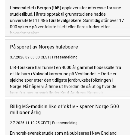
Universitetet i Bergen (UiB) opplever stor interesse for sine
studietilbud. I årets opptak til grunnstudiene hadde
universitetet 11 486 førstevalgsøkere. Samtidig står over 17
000 søkere på venteliste til ett eller flere studier etter
hovedopptaket.
På sporet av Norges huleboere
3.7.2026 09:00:00 CEST
|
Pressemelding
UiB-forskere har funnet en 4000 år gammel hodeskalle fra
et lite barn i Vaksdal kommune på Vestlandet. – Dette er
sjeldne spor etter den tidligste jordbruksbefolkningen i
Norge. Nå håper vi å finne ut hvordan de så ut og hvor de
kom fra, sier prosjektleder Knut Andreas Bergsvik.
Billig MS-medisin like effektiv – sparer Norge 500
millioner årlig
2.7.2026 11:10:25 CEST
|
Pressemelding
En norsk-svensk studie som nå publiseres i New England