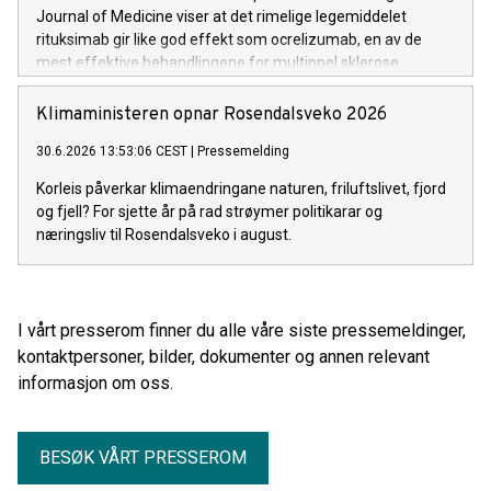
Journal of Medicine viser at det rimelige legemiddelet
rituksimab gir like god effekt som ocrelizumab, en av de
mest effektive behandlingene for multippel sklerose.
Samtidig sparer bruk av rituksimab det norske helsevesenet
rundt 500 millioner kroner hvert år.
Klimaministeren opnar Rosendalsveko 2026
30.6.2026 13:53:06 CEST
|
Pressemelding
Korleis påverkar klimaendringane naturen, friluftslivet, fjord
og fjell? For sjette år på rad strøymer politikarar og
næringsliv til Rosendalsveko i august.
I vårt presserom finner du alle våre siste pressemeldinger,
kontaktpersoner, bilder, dokumenter og annen relevant
informasjon om oss.
BESØK VÅRT PRESSEROM