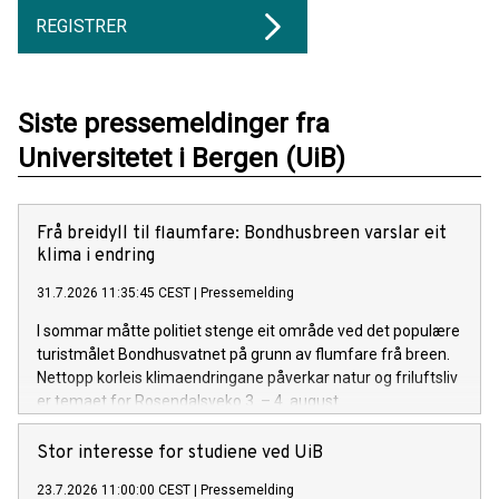
REGISTRER
Siste pressemeldinger fra
Universitetet i Bergen (UiB)
Frå breidyll til flaumfare: Bondhusbreen varslar eit
klima i endring
31.7.2026 11:35:45 CEST
|
Pressemelding
I sommar måtte politiet stenge eit område ved det populære
turistmålet Bondhusvatnet på grunn av flumfare frå breen.
Nettopp korleis klimaendringane påverkar natur og friluftsliv
er temaet for Rosendalsveko 3. – 4. august.
Stor interesse for studiene ved UiB
23.7.2026 11:00:00 CEST
|
Pressemelding