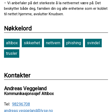
– Vi anbefaler på det sterkeste å la nettvernet være på. Det
beskytter både deg, familien din og alle enhetene som er koblet
til nettet hjemme, avslutter Knudsen.
Nøkkelord
altibox
sikkerhet
nettvern
phishing
svindel
trusler
Kontakter
Andreas Veggeland
Kommunikasjonssjef Altibox
Tel:
98296708
andreas.veggeland@lyse.no