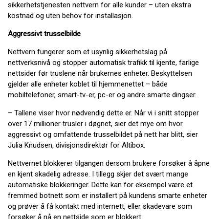
sikkerhetstjenesten nettvern for alle kunder – uten ekstra
kostnad og uten behov for installasjon.
Aggressivt trusselbilde
Nettvern fungerer som et usynlig sikkerhetslag på
nettverksnivå og stopper automatisk trafikk til kjente, farlige
nettsider før truslene når brukernes enheter. Beskyttelsen
gjelder alle enheter koblet til hjemmenettet – både
mobiltelefoner, smart-tv-er, pc-er og andre smarte dingser.
– Tallene viser hvor nødvendig dette er. Når vi i snitt stopper
over 17 millioner trusler i døgnet, sier det mye om hvor
aggressivt og omfattende trusselbildet på nett har blitt, sier
Julia Knudsen, divisjonsdirektør for Altibox.
Nettvernet blokkerer tilgangen dersom brukere forsøker å åpne
en kjent skadelig adresse. I tillegg skjer det svært mange
automatiske blokkeringer. Dette kan for eksempel være et
fremmed botnett som er installert på kundens smarte enheter
og prøver å få kontakt med internett, eller skadevare som
forsøker å nå en nettside som er blokkert.