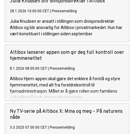
Julia Knudsen blir divisjonsdirektør i Altibox
28.1.2026 10:00:00 CET
|
Pressemelding
Julia Knudsen er ansatt i stillingen som divisjonsdirektør
Altibox og blir ansvarlig for Altibox i privatmarkedet. Hun har
vært konstituert i stillingen siden september.
Altibox lanserer appen som gir deg full kontroll over
hjemmenettet
8.1.2026 08:05:00 CET
|
Pressemelding
Altibox Hjem-appen skal gjøre det enklere å forstå og styre
hjemmenettet, med alt fra foreldrekontroll til
fjernadministrasjon. Målet er å gjøre rollen som familiens
«ufrivillige IT-sjef» litt mindre krevende.
Ny TV-serie på Altibox X: Mina og meg – På naturens
nåde
3.3.2025 07:00:00 CET
|
Pressemelding