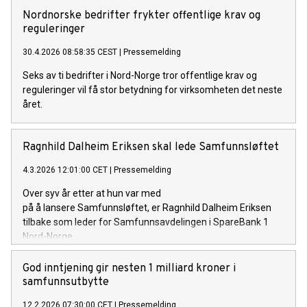
Nordnorske bedrifter frykter offentlige krav og
reguleringer
30.4.2026 08:58:35 CEST
|
Pressemelding
Seks av ti bedrifter i Nord-Norge tror offentlige krav og
reguleringer vil få stor betydning for virksomheten det neste
året.
Ragnhild Dalheim Eriksen skal lede Samfunnsløftet
4.3.2026 12:01:00 CET
|
Pressemelding
Over syv år etter at hun var med
på å lansere Samfunnsløftet, er Ragnhild Dalheim Eriksen
tilbake som leder for Samfunnsavdelingen i SpareBank 1
Nord-Norge.
God inntjening gir nesten 1 milliard kroner i
samfunnsutbytte
12.2.2026 07:30:00 CET
|
Pressemelding