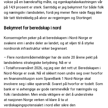
vokse på en bærekraftig måte, og egenkapitalavkastningen vår
på 14,9 prosent er sterk. Samtidig er jeg bekymret for både folk
og næringsliv i landsdelen, fordi jeg mener flere røde flagg ikke
blir tatt tilstrekkelig på alvor av regjeringen og Stortinget.
Bekymret for beredskap i nord
Konsernsjefen peker på at beredskapen i Nord-Norge er
svakere enn i andre deler av landet, og at viljen til å styrke
nordnorsk infrastruktur virker begrenset.
– Flere nordområdemeldinger har de siste 20 årene pekt på
landsdelens strategiske betydning. Nå er vi
i Totalforsvarsåret 2026, og jeg sier det rett ut: Beredskapen i
Nord-Norge er svak. Nå vil sikkert noen undre seg over hvorfor
en finansinstitusjon som SpareBank 1 Nord-Norge skal
involvere seg i slike spørsmål. Svaret på hvorfor er todelt: Som
bank er vi avhengige av gode rammevilkår for næringsliv og
folk i landsdelen. Men enda viktigere er det å understreke
at nasjonen Norge verken vil klare å ta ut
verdiskapingspotensialet i nord eller sikre den