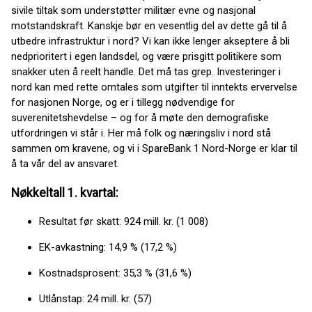
sivile tiltak som understøtter militær evne og nasjonal
motstandskraft. Kanskje bør en vesentlig del av dette gå til å
utbedre infrastruktur i nord? Vi kan ikke lenger akseptere å bli
nedprioritert i egen landsdel, og være prisgitt politikere som
snakker uten å reelt handle. Det må tas grep. Investeringer i
nord kan med rette omtales som utgifter til inntekts ervervelse
for nasjonen Norge, og er i tillegg nødvendige for
suverenitetshevdelse – og for å møte den demografiske
utfordringen vi står i. Her må folk og næringsliv i nord stå
sammen om kravene, og vi i SpareBank 1 Nord-Norge er klar til
å ta vår del av ansvaret.
Nøkkeltall 1. kvartal:
Resultat før skatt: 924 mill. kr. (1 008)
EK-avkastning: 14,9 % (17,2 %)
Kostnadsprosent: 35,3 % (31,6 %)
Utlånstap: 24 mill. kr. (57)