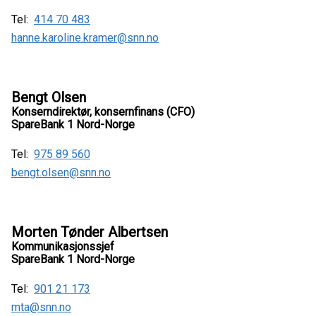
Tel:
414 70 483
hanne.karoline.kramer@snn.no
Bengt Olsen
Konserndirektør, konsernfinans (CFO)
SpareBank 1 Nord-Norge
Tel:
975 89 560
bengt.olsen@snn.no
Morten Tønder Albertsen
Kommunikasjonssjef
SpareBank 1 Nord-Norge
Tel:
901 21 173
mta@snn.no