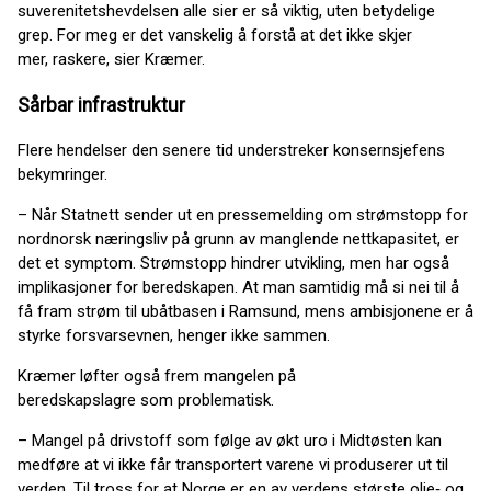
suverenitetshevdelsen alle sier er så viktig, uten betydelige
grep. For meg er det vanskelig å forstå at det ikke skjer
mer, raskere, sier Kræmer.
Sårbar infrastruktur
Flere hendelser den senere tid understreker konsernsjefens
bekymringer.
– Når Statnett sender ut en pressemelding om strømstopp for
nordnorsk næringsliv på grunn av manglende nettkapasitet, er
det et symptom. Strømstopp hindrer utvikling, men har også
implikasjoner for beredskapen. At man samtidig må si nei til å
få fram strøm til ubåtbasen i Ramsund, mens ambisjonene er å
styrke forsvarsevnen, henger ikke sammen.
Kræmer løfter også frem mangelen på
beredskapslagre som problematisk.
– Mangel på drivstoff som følge av økt uro i Midtøsten kan
medføre at vi ikke får transportert varene vi produserer ut til
verden. Til tross for at Norge er en av verdens største olje‑ og