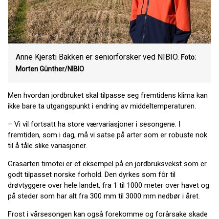
Anne Kjersti Bakken er seniorforsker ved NIBIO.
Foto:
Morten Günther/NIBIO
Men hvordan jordbruket skal tilpasse seg fremtidens klima kan
ikke bare ta utgangspunkt i endring av middeltemperaturen.
– Vi vil fortsatt ha store værvariasjoner i sesongene. I
fremtiden, som i dag, må vi satse på arter som er robuste nok
til å tåle slike variasjoner.
Grasarten timotei er et eksempel på en jordbruksvekst som er
godt tilpasset norske forhold. Den dyrkes som fôr til
drøvtyggere over hele landet, fra 1 til 1000 meter over havet og
på steder som har alt fra 300 mm til 3000 mm nedbør i året.
Frost i vårsesongen kan også forekomme og forårsake skade