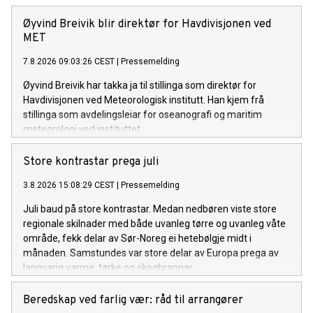
Øyvind Breivik blir direktør for Havdivisjonen ved
MET
7.8.2026 09:03:26 CEST
|
Pressemelding
Øyvind Breivik har takka ja til stillinga som direktør for
Havdivisjonen ved Meteorologisk institutt. Han kjem frå
stillinga som avdelingsleiar for oseanografi og maritim
meteorologi ved instituttet.
Store kontrastar prega juli
3.8.2026 15:08:29 CEST
|
Pressemelding
Juli baud på store kontrastar. Medan nedbøren viste store
regionale skilnader med både uvanleg tørre og uvanleg våte
område, fekk delar av Sør-Noreg ei hetebølgje midt i
månaden. Samstundes var store delar av Europa prega av
langvarig varme, tørke og skogbrannar.
Beredskap ved farlig vær: råd til arrangører