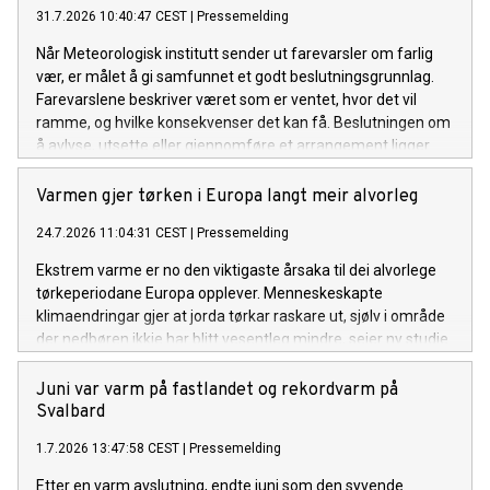
31.7.2026 10:40:47 CEST
|
Pressemelding
Når Meteorologisk institutt sender ut farevarsler om farlig
vær, er målet å gi samfunnet et godt beslutningsgrunnlag.
Farevarslene beskriver været som er ventet, hvor det vil
ramme, og hvilke konsekvenser det kan få. Beslutningen om
å avlyse, utsette eller gjennomføre et arrangement ligger
hos arrangøren.
Varmen gjer tørken i Europa langt meir alvorleg
24.7.2026 11:04:31 CEST
|
Pressemelding
Ekstrem varme er no den viktigaste årsaka til dei alvorlege
tørkeperiodane Europa opplever. Menneskeskapte
klimaendringar gjer at jorda tørkar raskare ut, sjølv i område
der nedbøren ikkje har blitt vesentleg mindre, seier ny studie.
Juni var varm på fastlandet og rekordvarm på
Svalbard
1.7.2026 13:47:58 CEST
|
Pressemelding
Etter en varm avslutning, endte juni som den syvende