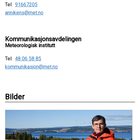
Tel:
91667205
annikens@met.no
Kommunikasjonsavdelingen
Meteorologisk institutt
Tel:
48 06 58 85
kommunikasjon@met.no
Bilder