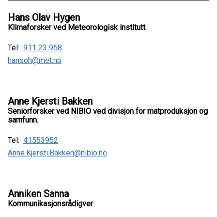
Hans Olav Hygen
Klimaforsker ved Meteorologisk institutt
Tel:
911 23 958
hansoh@met.no
Anne Kjersti Bakken
Seniorforsker ved NIBIO ved divisjon for matproduksjon og
samfunn.
Tel:
41553952
Anne.Kjersti.Bakken@nibio.no
Anniken Sanna
Kommunikasjonsrådigver