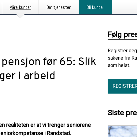
Våre kunder
Om tjenesten
Bli kunde
Følg pre
Registrer deg
sakene fra Ra
ensjon før 65: Slik
som helst.
ger i arbeid
REGISTRE
Siste pr
 realiteten er at vi trenger seniorene
seniorkompetanse i Randstad.