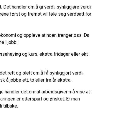
 Det handler om å gi verdi, synliggjøre verdi
rene først og fremst vil føle seg verdsatt for
gg økonomi og oppleve at noen trenger oss. Da
e i jobb:
nseheving og kurs, ekstra fridager eller økt
et rett og slett om å få synliggjort verdi.
å jobbe ett, to eller tre år ekstra.
dje handler det om at arbeidsgiver må vise at
faringen er etterspurt og ønsket. Er man
i tilbake.