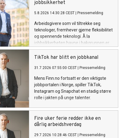
jobbsikkerhet
5.8.2026 14:30:28 CEST
|
Pressemelding
Arbeidsgivere som vil tiltrekke seg
teknologer, fremhever gjerne fleksibilitet
og spennende teknologi. Å la
jobbsikkerheten havne i bakgrunnen er
en tabbe. I Randstads siste
undersøkelse svarer 66 prosent av
TikTok har blitt en jobbkanal
teknologene at jobbsikkerhet er viktig
31.7.2026 07:55:00 CEST
|
Pressemelding
når de vurderer en arbeidsgiver, mot 55
prosent blant de øvrige respondentene.
Mens Finn.no fortsatt er den viktigste
jobbportalen i Norge, spiller TikTok,
Instagram og Snapchat en stadig større
rolle i jakten på unge talenter.
Fire uker ferie redder ikke en
dårlig arbeidshverdag
29.7.2026 10:28:46 CEST
|
Pressemelding