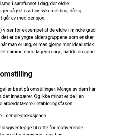
risme i samfunnet i dag, der eldre
er på økt grad av sykemelding, dårlig
rt går av med pensjon.
 viser for eksempel at de eldre i mindre grad
t det er de yngre aldersgruppene som ønsker
 når man er ung, er man gjerne mer idealistisk
det samme som dagens unge, hadde du spurt
omstilling
gel er best på omstillinger. Mange av dem har
 det innebærer. Og ikke minst er de i en
e arbeidstakere i etableringsfasen.
e i senior-diskusjonen.
idsgiver legge til rette for motiverende
e og arbeidsgiveren, sier han.