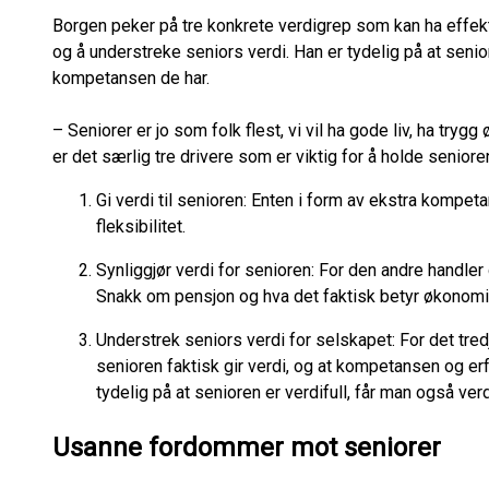
Borgen peker på tre konkrete verdigrep som kan ha effekt.
og å understreke seniors verdi. Han er tydelig på at senio
kompetansen de har.
– Seniorer er jo som folk flest, vi vil ha gode liv, ha try
er det særlig tre drivere som er viktig for å holde senioren
Gi verdi til senioren: Enten i form av ekstra kompeta
fleksibilitet.
Synliggjør verdi for senioren: For den andre handler d
Snakk om pensjon og hva det faktisk betyr økonomisk 
Understrek seniors verdi for selskapet: For det tre
senioren faktisk gir verdi, og at kompetansen og er
tydelig på at senioren er verdifull, får man også verd
Usanne fordommer mot seniorer