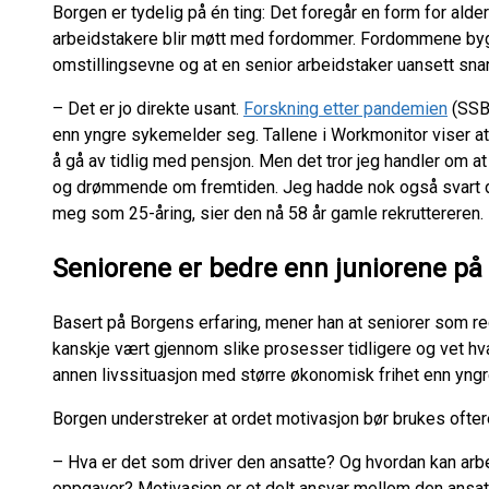
Borgen er tydelig på én ting: Det foregår en form for alde
arbeidstakere blir møtt med fordommer. Fordommene bygg
omstillingsevne og at en senior arbeidstaker uansett sna
– Det er jo direkte usant.
Forskning etter pandemien
(SSB)
enn yngre sykemelder seg. Tallene i Workmonitor viser a
å gå av tidlig med pensjon. Men det tror jeg handler om at
og drømmende om fremtiden. Jeg hadde nok også svart 
meg som 25-åring, sier den nå 58 år gamle rekruttereren.
Seniorene er bedre enn juniorene på 
Basert på Borgens erfaring, mener han at seniorer som re
kanskje vært gjennom slike prosesser tidligere og vet hva
annen livssituasjon med større økonomisk frihet enn yngr
Borgen understreker at ordet motivasjon bør brukes ofter
– Hva er det som driver den ansatte? Og hvordan kan arbe
oppgaver? Motivasjon er et delt ansvar mellom den ansatt