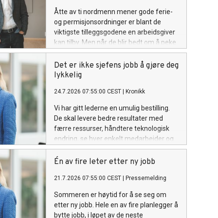
Åtte av ti nordmenn mener gode ferie-
og permisjonsordninger er blant de
viktigste tilleggsgodene en arbeidsgiver
kan tilby. Men når de blir bedt om å peke
på hva som faktisk skaper god balanse
mellom jobb og fritid, så er det
Det er ikke sjefens jobb å gjøre deg
arbeidsmiljøet resten av året som betyr
lykkelig
mest.
24.7.2026 07:55:00 CEST
|
Kronikk
Vi har gitt lederne en umulig bestilling.
De skal levere bedre resultater med
færre ressurser, håndtere teknologisk
endring, se hver enkelt medarbeider og
samtidig sørge for at alle er motiverte.
Når arbeidsdagen butter, peker vi
Én av fire leter etter ny jobb
oppover. Kanskje har vi glemt at et godt
21.7.2026 07:55:00 CEST
|
Pressemelding
arbeidsliv også krever noe av den som
blir ledet.
Sommeren er høytid for å se seg om
etter ny jobb. Hele en av fire planlegger å
bytte jobb, i løpet av de neste