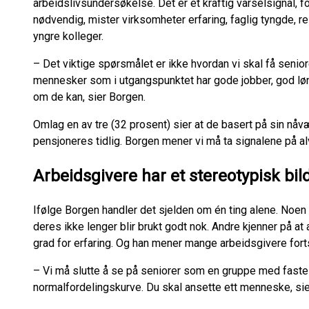
arbeidslivsundersøkelse. Det er et kraftig varselsignal, f
nødvendig, mister virksomheter erfaring, faglig tyngde, r
yngre kolleger.
– Det viktige spørsmålet er ikke hvordan vi skal få seniore
mennesker som i utgangspunktet har gode jobber, god lønn
om de kan, sier Borgen.
Omlag en av tre (32 prosent) sier at de basert på sin nåvæ
pensjoneres tidlig. Borgen mener vi må ta signalene på alvo
Arbeidsgivere har et stereotypisk bil
Ifølge Borgen handler det sjelden om én ting alene. Noen
deres ikke lenger blir brukt godt nok. Andre kjenner på at a
grad for erfaring. Og han mener mange arbeidsgivere forts
– Vi må slutte å se på seniorer som en gruppe med faste
normalfordelingskurve. Du skal ansette ett menneske, si