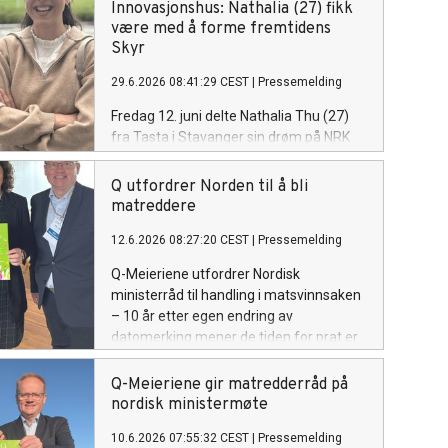
Innovasjonshus: Nathalia (27) fikk
være med å forme fremtidens
Skyr
29.6.2026 08:41:29 CEST
|
Pressemelding
Fredag 12. juni delte Nathalia Thu (27)
fra Tasta i Stavanger sin drøm på NRK
P3s program - Drømmelaget: Hun ville
inn bak kulissene på et meieri. Se
Q utfordrer Norden til å bli
hvordan yoghurt og Skyr blir til. Og aller
matreddere
helst få smake på noe helt nytt – litt
12.6.2026 08:27:20 CEST
|
Pressemelding
eksklusivt, litt før alle andre.
Q-Meieriene utfordrer Nordisk
ministerråd til handling i matsvinnsaken
– 10 år etter egen endring av
datomerking mener de tiden for prat er
over.
Q-Meieriene gir matredderråd på
nordisk ministermøte
10.6.2026 07:55:32 CEST
|
Pressemelding