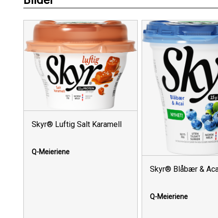
Bilder
Skyr® Luftig Salt Karamell
Q-Meieriene
Skyr® Blåbær & Aca
Q-Meieriene