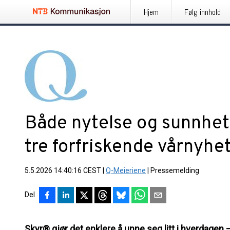
Hjem
Følg innhold
Både nytelse og sunnhet
tre forfriskende vårnyhe
5.5.2026 14:40:16 CEST
|
Q-Meieriene
|
Pressemelding
Del
Skyr® gjør det enklere å unne seg litt i hverdage