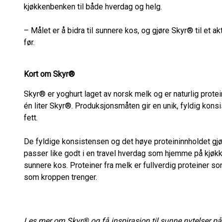
kjøkkenbenken til både hverdag og helg.
– Målet er å bidra til sunnere kos, og gjøre Skyr® til et ak
før.
Kort om Skyr®
Skyr® er yoghurt laget av norsk melk og er naturlig proteinr
én liter Skyr®. Produksjonsmåten gir en unik, fyldig konsi
fett.
De fyldige konsistensen og det høye proteininnholdet gj
passer like godt i en travel hverdag som hjemme på kjøkk
sunnere kos. Proteiner fra melk er fullverdig proteiner 
som kroppen trenger.
Les mer om Skyr® og få inspirasjon til sunne nytelser på 