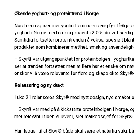
Økende yoghurt- og proteintrend i Norge
Nordmenn spiser mer yoghurt enn noen gang før. Ifølge d
yoghurt i Norge med nær ni prosent i 2025, drevet særlig a
Samtidig fortsetter proteintrenden å vokse, spesielt bla
produkter som kombinerer metthet, smak og anvendelighe
– Skyr® var utgangspunktet for proteinbølgen i yoghurtka
ser at trenden fortsetter, men at flere har et ønske om na
ønsker vi å være relevante for flere og skape ekte Skyr®-
Relansering og ny drakt
I uke 21 relanseres Skyr® med nytt design, nye smaker 
– Skyr® var med på å kickstarte proteinbølgen i Norge, og 
mer relevant i tiden vi lever i, sier markedssjef for Skyr®
Hun legger til at Skyr® både skal være et naturlig valg, 