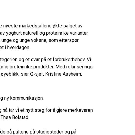
e nyeste markedstallene økte salget av
v yoghurt naturell og proteinrike varianter.
nt unge og unge voksne, som etterspør
t i hverdagen.
tegorien og et svar på et forbrukerbehov. Vi
turlig proteinrike produkter. Med relanseringer
øyeblikk, sier Q‑sjef, Kristine Aasheim.
og ny kommunikasjon.
nå tar vi et nytt steg for å gjøre merkevaren
, Thea Bolstad.
både på pultene på studiesteder og på