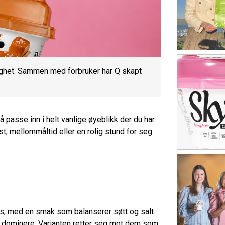
ighet. Sammen med forbruker har Q skapt
 å passe inn i helt vanlige øyeblikk der du har
st, mellommåltid eller en rolig stund for seg
ns, med en smak som balanserer søtt og salt.
 å dominere. Varianten retter seg mot dem som