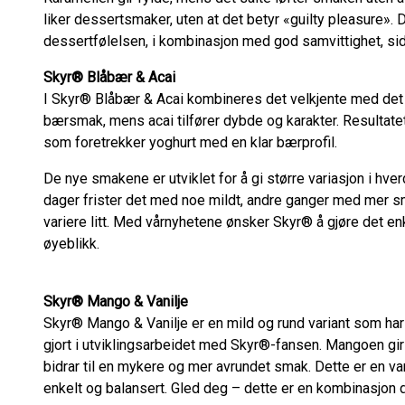
liker dessertsmaker, uten at det betyr «guilty pleasure». 
dessertfølelsen, i kombinasjon med god samvittighet, sid
Skyr® Blåbær & Acai
I Skyr® Blåbær & Acai kombineres det velkjente med det li
bærsmak, mens acai tilfører dybde og karakter. Resultatet
som foretrekker yoghurt med en klar bærprofil.
De nye smakene er utviklet for å gi større variasjon i hv
dager frister det med noe mildt, andre ganger med mer s
variere litt. Med vårnyhetene ønsker Skyr® å gjøre det enk
øyeblikk.
Skyr® Mango & Vanilje
Skyr® Mango & Vanilje er en mild og rund variant som h
gjort i utviklingsarbeidet med Skyr®-fansen. Mangoen gir
bidrar til en mykere og mer avrundet smak. Dette er en v
enkelt og balansert. Gled deg – dette er en kombinasjon d