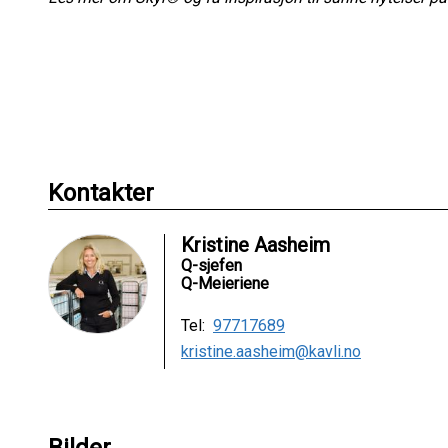
Kontakter
Kristine Aasheim
Q-sjefen
Q-Meieriene
Tel:
97717689
kristine.aasheim@kavli.no