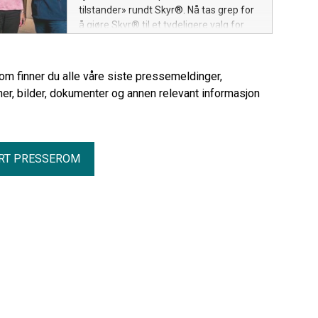
tilstander» rundt Skyr®. Nå tas grep for
å gjøre Skyr® til et tydeligere valg for
forbrukere som vil ha både sunnhet og
nytelse.
rom finner du alle våre siste pressemeldinger,
er, bilder, dokumenter og annen relevant informasjon
RT PRESSEROM