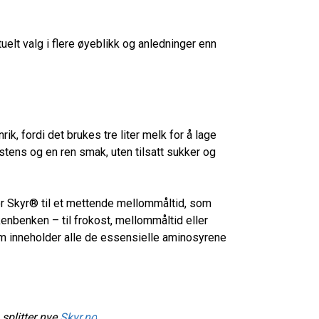
tuelt valg i flere øyeblikk og anledninger enn
ik, fordi det brukes tre liter melk for å lage
stens og en ren smak, uten tilsatt sukker og
ør Skyr® til et mettende mellommåltid, som
enbenken – til frokost, mellommåltid eller
som inneholder alle de essensielle aminosyrene
splitter nye
Skyr.no