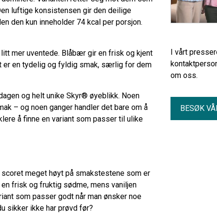
Den luftige konsistensen gir den deilige
en den kun inneholder 74 kcal per porsjon.
I vårt presse
tt mer uventede. Blåbær gir en frisk og kjent
kontaktperson
 er en tydelig og fyldig smak, særlig for dem
om oss.
erdagen og helt unike Skyr® øyeblikk. Noen
mak – og noen ganger handler det bare om å
BESØK VÅ
lere å finne en variant som passer til ulike
ar scoret meget høyt på smakstestene som er
 en frisk og fruktig sødme, mens vaniljen
ariant som passer godt når man ønsker noe
u sikker ikke har prøvd før?