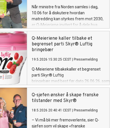
Når ministre fra Norden samles i dag,
10.06 for å diskutere hvordan
matredding kan styrkes frem mot 2030,
er Q-Meieriene invitert for å dele hva
som faktisk gir resultat. Basert på mer
enn ti års erfaring med å gjøre
Q-Meieriene kaller tilbake et
matredding enklere i hverdagen til folk –
begrenset parti Skyr® Luftig
deler Q 10 konkrete råd til de nordiske
bringebær
ministerne.
19.5.2026 15:30:25 CEST
|
Pressemelding
Q-Meieriene tilbakekaller et begrenset
parti Skyr® Luftig
bringebær med best før dato 26.06.26, som følge
av et kvalitetsavvik i produksjonen.
Q-sjefen ønsker å skape franske
tilstander med Skyr®
18.5.2026 20:40:41 CEST
|
Pressemelding
– Vi må bli mer fremoverlente, sier Q-
sjefen som vil skape «franske