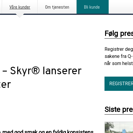
Våre kunder
Om tjenesten
Bli kunde
Følg pre
Registrer deg
sakene fra Q-
når som helst
 – Skyr® lanserer
ter
REGISTRE
Siste pr
n – med god smak og en fyldig konsistens