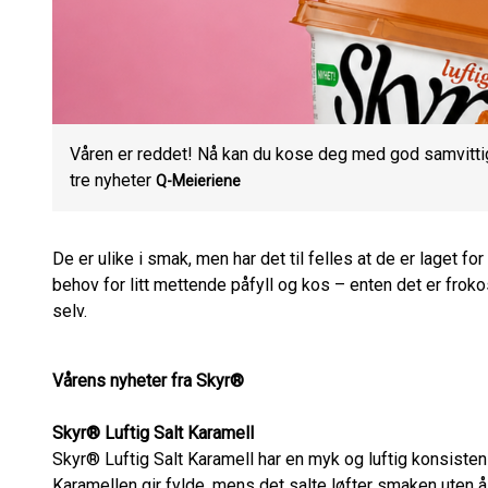
Våren er reddet! Nå kan du kose deg med god samvitt
tre nyheter
Q-Meieriene
De er ulike i smak, men har det til felles at de er laget for
behov for litt mettende påfyll og kos – enten det er froko
selv.
Vårens nyheter fra Skyr®
Skyr® Luftig Salt Karamell
Skyr® Luftig Salt Karamell har en myk og luftig konsiste
Karamellen gir fylde, mens det salte løfter smaken uten