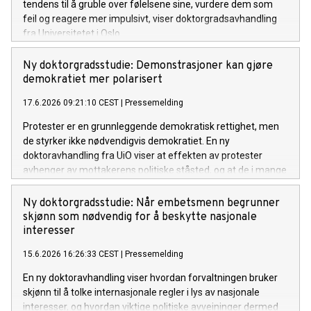
tendens til å gruble over følelsene sine, vurdere dem som
feil og reagere mer impulsivt, viser doktorgradsavhandling
fra Universitetet i Oslo.
Ny doktorgradsstudie: Demonstrasjoner kan gjøre
demokratiet mer polarisert
17.6.2026 09:21:10 CEST
|
Pressemelding
Protester er en grunnleggende demokratisk rettighet, men
de styrker ikke nødvendigvis demokratiet. En ny
doktoravhandling fra UiO viser at effekten av protester
avhenger av mottakerens politiske ståsted, og at de i mange
tilfeller kan bidra til økt polarisering snarere enn bredere
demokratisk mobilisering.
Ny doktorgradsstudie: Når embetsmenn begrunner
skjønn som nødvendig for å beskytte nasjonale
interesser
15.6.2026 16:26:33 CEST
|
Pressemelding
En ny doktoravhandling viser hvordan forvaltningen bruker
skjønn til å tolke internasjonale regler i lys av nasjonale
interesser, og hvordan viktige politiske avveininger dermed