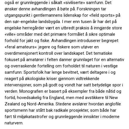
også er grunnleggende i såkalt «siviliserte» samfunn. Det
ønsker denne avhandlingen å bøte på. Forskningen tar
utgangspunkt i gentlemannens lidenskap for «field sports» på
den sør-engelske landsbygda. I mer enn tusen år har det på
engelske herregårder vært en utbredt praksis å inngjerde store
«ville» områder med det primære formålet å sikre optimale
forhold for jakt og fiske. Avhandlingen introduserer begrepet
«feral amateurs»: jegere og fiskere som utøver en
overdimensjonert kontroll over landskapet. Det tematiske
fokuset på amatører i felten danner grunnlaget for en alternativ
og overraskende fortelling om forholdet til naturen i vestlige
samfunn: Sportsfolk har lenge bevitnet, vært deltagere i og
reagert på økologiske kriser gjennom vidtrekkende
intervensjoner, som på godt og vondt har satt betydelige spor i
verden. Monografien er basert på eksempler fra både nåtid og
fortid, hovedsakelig fra England, men med avstikkere til New
Zealand og Nord-Amerika. Stedene avslører hvordan anglofile
sportsmenn har stått bak radikale prosjekter, som både har
ført til miljøkatastrofer og grunnleggende innsikter i moderne
naturvern.