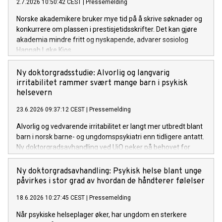
2.7.2026 10:50:42 CEST
|
Pressemelding
Norske akademikere bruker mye tid på å skrive søknader og
konkurrere om plassen i prestisjetidsskrifter. Det kan gjøre
akademia mindre fritt og nyskapende, advarer sosiolog
Hannah Løke Kjos.
Ny doktorgradsstudie: Alvorlig og langvarig
irritabilitet rammer svært mange barn i psykisk
helsevern
23.6.2026 09:37:12 CEST
|
Pressemelding
Alvorlig og vedvarende irritabilitet er langt mer utbredt blant
barn i norsk barne- og ungdomspsykiatri enn tidligere antatt.
Ny doktorgradsavhandling ved UiO peker på behovet for
tidlig identifisering samt tiltak som retter seg mot både
barnets reguleringsvansker og foreldrenes belastning.
Ny doktorgradsavhandling: Psykisk helse blant unge
påvirkes i stor grad av hvordan de håndterer følelser
18.6.2026 10:27:45 CEST
|
Pressemelding
Når psykiske helseplager øker, har ungdom en sterkere