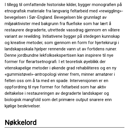
I tillegg til omfattende historiske kilder, bygger monografien på
etnografisk materiale fra langvarig feltarbeid med «rewiggling»-
bevegelsen i Sør-England. Bevegelsen ble grunnlagt av
miljøaktivister med bakgrunn fra fluefiske som har lært å
restaurere degraderte, utrettede vassdrag gjennom en våtere
variant av rewilding. Initiativene bygger på stedegen kunnskap
og kreative metoder, som gjennom en form for hjertekirurgi i
landskapsskala hjelper rennende vann ut av fortidens ruiner.
Denne jordbundne lekfolksekspertisen kan inspirere til nye
former for flerartsetnografi. I et teoretisk øyeblikk der
vitenskapelige metoder i økende grad rehabiliteres og en ny
«gummistøvel»-antropologi vinner frem, minner amatører i
felten oss om å ta med en spade. Intervensjonen er en
oppfordring til nye former for feltarbeid som har aktiv
deltakelse i restaureringen av degraderte landskaper og
biologisk mangfold som det primære output snarere enn
kjølige beskrivelser.
Nøkkelord