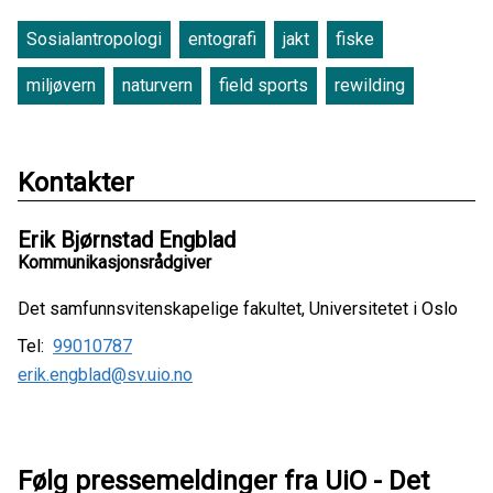
Sosialantropologi
entografi
jakt
fiske
miljøvern
naturvern
field sports
rewilding
Kontakter
Erik Bjørnstad Engblad
Kommunikasjonsrådgiver
Det samfunnsvitenskapelige fakultet, Universitetet i Oslo
Tel:
99010787
erik.engblad@sv.uio.no
Følg pressemeldinger fra UiO - Det