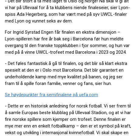
- Det blir stort å ta med laget til Oslo og Norge! Nå skal vi gi alt
vi har på Ullevaal for å ta klubbens niende finaleseier, sier Lyon-
spiss Ada Hegerberg, som har vært med på syv UWCL-finaler
med Lyon og vunnet seks av dem.
For Ingrid Syrstad Engen får finalen en ekstra dimensjon –
Lyon-spilleren har fire år bak seg i Barcelona før hun meldte
overgang til den franske toppklubben i fjor sommer, og hun var
med på å vinne UWCL-trofeet med Barcelona i 2023 og 2024.
- Det føles fantastisk å gå til finalen, og det blir så klart ekstra
spesielt at den er i Oslo mot Barcelona. Det blir garantert en
underholdende kamp med mye kvalitet på banen, og jeg ser
fram til å spille foran familie, venner og fans, sier hun.
Se høydepunkter fra semifinalene på uefa.com
- Dette er en historisk anledning for norsk fotball. Vi ser frem til
å samle Europas beste klubblag på Ullevaal Stadion, og at vi har
fire norske spillere som kjemper om trofeet. Denne finalen er
mye mer enn en enkelt fotballkamp – den er et symbol på kraft,
vekst og utvikling i internasjonal kvinnefotball. Vi skal skape en