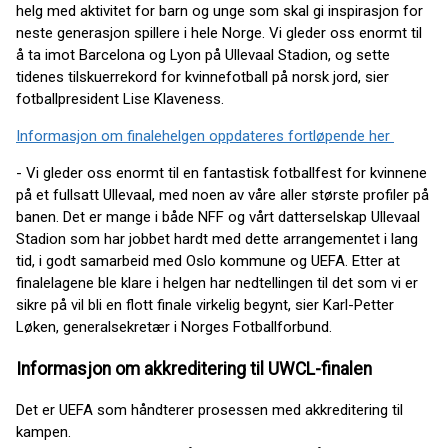
helg med aktivitet for barn og unge som skal gi inspirasjon for
neste generasjon spillere i hele Norge. Vi gleder oss enormt til
å ta imot Barcelona og Lyon på Ullevaal Stadion, og sette
tidenes tilskuerrekord for kvinnefotball på norsk jord, sier
fotballpresident Lise Klaveness.
Informasjon om finalehelgen oppdateres fortløpende her
- Vi gleder oss enormt til en fantastisk fotballfest for kvinnene
på et fullsatt Ullevaal, med noen av våre aller største profiler på
banen. Det er mange i både NFF og vårt datterselskap Ullevaal
Stadion som har jobbet hardt med dette arrangementet i lang
tid, i godt samarbeid med Oslo kommune og UEFA. Etter at
finalelagene ble klare i helgen har nedtellingen til det som vi er
sikre på vil bli en flott finale virkelig begynt, sier Karl-Petter
Løken, generalsekretær i Norges Fotballforbund.
Informasjon om akkreditering til UWCL-finalen
Det er UEFA som håndterer prosessen med akkreditering til
kampen.