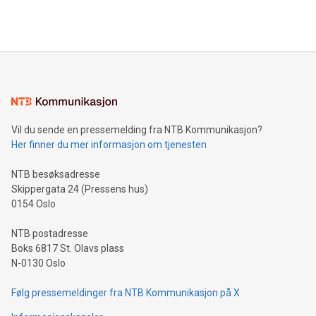
Åråsen Stadion vurderes å gi bedre og tryggere rammer for
gjennomføring av kampen. Både UEFA og motstanderlaget
Slovenia er positive til flyttingen. - Vårt viktigste ansvar er
overfor laget og prestasjonen. F
Vil du sende en pressemelding fra NTB Kommunikasjon?
Her finner du mer informasjon om tjenesten
NTB besøksadresse
Skippergata 24 (Pressens hus)
0154 Oslo
NTB postadresse
Boks 6817 St. Olavs plass
N-0130 Oslo
Følg pressemeldinger fra NTB Kommunikasjon på X