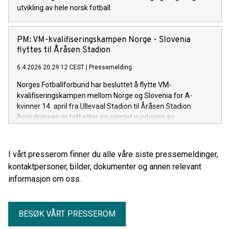
utvikling av hele norsk fotball.
PM: VM-kvalifiseringskampen Norge - Slovenia
flyttes til Åråsen Stadion
6.4.2026 20:29:12 CEST
|
Pressemelding
Norges Fotballforbund har besluttet å flytte VM-
kvalifiseringskampen mellom Norge og Slovenia for A-
kvinner 14. april fra Ullevaal Stadion til Åråsen Stadion.
Beslutningen er tatt etter en samlet vurdering av
baneforholdene på Ullevaal. Konklusjonen er at kvaliteten på
banen ikke er tilstrekkelig god til å gjennomføre en viktig VM-
kvalifiseringskamp under forsvarlige og optimale
I vårt presserom finner du alle våre siste pressemeldinger,
konkurranseforhold. - Dette er en beslutning vi tar for å gi
kontaktpersoner, bilder, dokumenter og annen relevant
kvinnelandslaget best mulige rammer i en svært viktig kamp.
informasjon om oss.
Når forholdene ikke er gode nok for toppidrett, må vi ta
ansvar og handle, sier Karl-Petter Løken, generalsekretær i
NFF. Kampen mot Slovenia er Norges tredje kamp i VM-
BESØK VÅRT PRESSEROM
kvalifiseringen, og NFF har lagt avgjørende vekt på spillernes
sikkerhet, prestasjon og rettferdige konkurranseforhold.