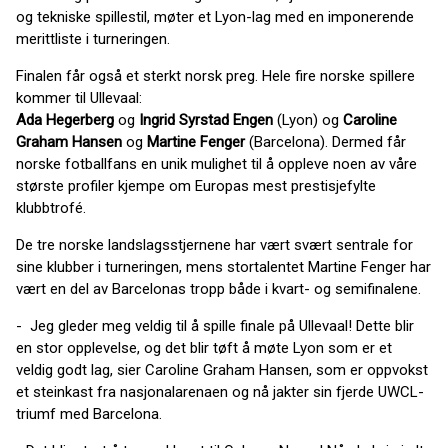
og tekniske spillestil, møter et Lyon-lag med en imponerende
merittliste i turneringen.
Finalen får også et sterkt norsk preg. Hele fire norske spillere
kommer til Ullevaal:
Ada Hegerberg
og
Ingrid Syrstad Engen
(Lyon) og
Caroline
Graham Hansen
og
Martine Fenger
(Barcelona). Dermed får
norske fotballfans en unik mulighet til å oppleve noen av våre
største profiler kjempe om Europas mest prestisjefylte
klubbtrofé.
De tre norske landslagsstjernene har vært svært sentrale for
sine klubber i turneringen, mens stortalentet Martine Fenger har
vært en del av Barcelonas tropp både i kvart- og semifinalene.
- Jeg gleder meg veldig til å spille finale på Ullevaal! Dette blir
en stor opplevelse, og det blir tøft å møte Lyon som er et
veldig godt lag, sier Caroline Graham Hansen, som er oppvokst
et steinkast fra nasjonalarenaen og nå jakter sin fjerde UWCL-
triumf med Barcelona.