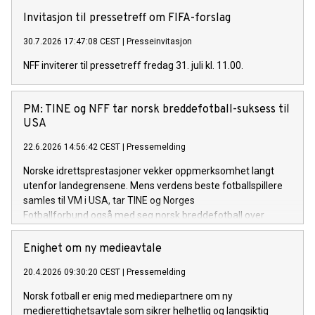
Petter Løken Velkommen! NFF er informert om at NTB vil
tilby stream av pressekonferansen. Seansen vil i tillegg bli
Invitasjon til pressetreff om FIFA-forslag
filmet og lagt ut i opptak på NFFs kanaler.
30.7.2026 17:47:08 CEST
|
Presseinvitasjon
NFF inviterer til pressetreff fredag 31. juli kl. 11.00.
PM: TINE og NFF tar norsk breddefotball-suksess til
USA
22.6.2026 14:56:42 CEST
|
Pressemelding
Norske idrettsprestasjoner vekker oppmerksomhet langt
utenfor landegrensene. Mens verdens beste fotballspillere
samles til VM i USA, tar TINE og Norges
Fotballforbund også med seg norsk breddefotball over
Atlanteren. Unge fotballskole-instruktører er i New York for å
dele den norske modellen med barn og unge i Brooklyn.
Enighet om ny medieavtale
20.4.2026 09:30:20 CEST
|
Pressemelding
Norsk fotball er enig med mediepartnere om ny
medierettighetsavtale som sikrer helhetlig og langsiktig