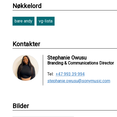
Nøkkelord
bare andy
vg-lista
Kontakter
Stephanie Owusu
Branding & Communications Director
Tel:
+47 993 39 994
stephanie.owusu@sonymusic.com
Bilder