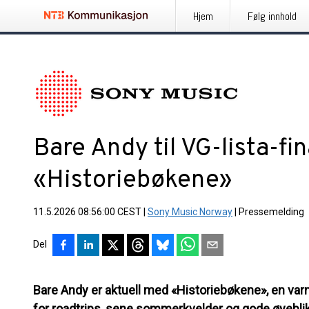
Hjem
Følg innhold
Bare Andy til VG-lista-fin
«Historiebøkene»
11.5.2026 08:56:00 CEST
|
Sony Music Norway
|
Pressemelding
Del
Bare Andy er aktuell med «Historiebøkene», en varm
for roadtrips, sene sommerkvelder og gode øyeblikk.