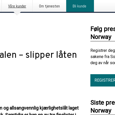
Våre kunder
Om tjenesten
Bli kunde
Følg pre
Norway
Registrer deg
alen – slipper låten
sakene fra S
deg av når so
REGISTRE
Siste pr
 og allsangvennlig kjærlighetslåt laget
Norway
 Samtidig er han en av tre finalister i