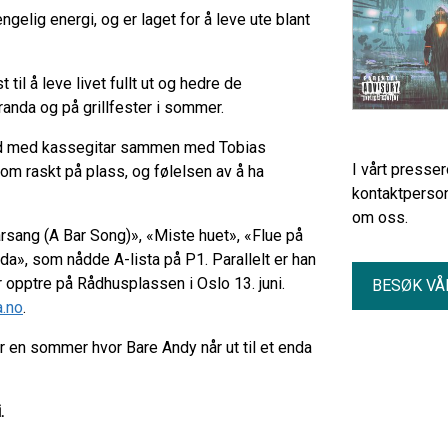
gelig energi, og er laget for å leve ute blant
 til å leve livet fullt ut og hedre de
randa og på grillfester i sommer.
veld med kassegitar sammen med Tobias
I vårt presse
om raskt på plass, og følelsen av å ha
kontaktperson
om oss.
rsang (A Bar Song)», «Miste huet», «Flue på
a», som nådde A-lista på P1. Parallelt er han
år opptre på Rådhusplassen i Oslo 13. juni.
BESØK VÅ
a.no
.
r en sommer hvor Bare Andy når ut til et enda
.