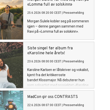
sin plass som soloartist. Lytteren
«Lomma full av solskinn»
inviteres inn i et personlig og ujålete
25.6.2026 08:20:00 CEST
|
Pressemelding
univers fullt av varme, humor og
ærlighet.
Morgan Sulele kobler seg på sommeren
igjen – denne gangen sammen med
Ravi på «Lomma full av solskinn».
Siste singel før album fra
«Karoline hele året»!
23.6.2026 08:00:00 CEST
|
Pressemelding
Karoline Karlsen er låtskriver og vokalist,
kjent fra det kritikerroste
bandet Klossmajor. Nå debuterer hun
som soloartist med prosjektet «Karoline
hele året», hvor hun inviterer lytteren inn
i et personlig og ujålete univers fullt av
MadCon gir oss CONTRASTS
varme, humor og ærlighet. «Mail» slippes
22.6.2026 08:07:00 CEST
|
Pressemelding
fredag 26. Juni!