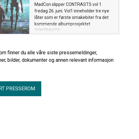
MadCon slipper CONTRASTS vol 1
fredag 26. juni. Vol1 inneholder tre nye
låter som er første smakebiter fra det
kommende albumprosjektet
CONTRASTS.
rom finner du alle våre siste pressemeldinger,
er, bilder, dokumenter og annen relevant informasjon
RT PRESSEROM