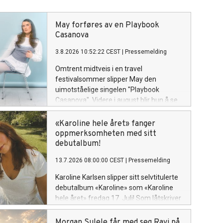
May forføres av en Playbook
Casanova
3.8.2026 10:52:22 CEST
|
Pressemelding
Omtrent midtveis i en travel
festivalsommer slipper May den
uimotståelige singelen "Playbook
Casanova". Videre i august blir hun å se
på Øyafestivalen i Oslo (14),
Bakgårdsfestivalen i Harstad (15),
«Karoline hele året» fanger
Ypsilon i Drammen (22) og Rakettnatt i
oppmerksomheten med sitt
Tromsø (28). Og 5. september avslutter
debutalbum!
hun festivalsesongen med Spirefest i
13.7.2026 08:00:00 CEST
|
Pressemelding
Ålesund.
Karoline Karlsen slipper sitt selvtitulerte
debutalbum «Karoline» som «Karoline
hele året» fredag 17. Juli! Som låtskriver
og vokalist, kjent fra det kritikerroste
bandet «Klossmajor» tar hun nå for alvor
Morgan Sulele får med seg Ravi på