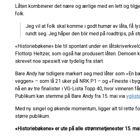
Låten kombinerer det nære og ærlige med en lett og tilgjen
folk.
Jeg vil at folk skal komme i godt humør av låta, få lyst
rundt seg. Jeg håper den blir med på roadtrips, på st
«Historiebøkene» ble til spontant under en låtskriverk
Flottorp Heltzer, som også har produsert låten. Demoen k
skrevet noe spesielt var tydelig fra start.
Bare Andy har tidligere markert seg med låter som «En ba
veggen» – som lå 21 uker på NRK P1 – og «Fineste i bygd
nå en av tre finalister i VG-Lista Topp 40, hvor vinneren f
Publikum kan stemme på Bare Andy fra 15. mai via
vglist
Med ny singel og økende momentum, ligger alt til rette fo
større publikum.
«Historiebøkene» er ute på alle strømmetjenester 15. mai