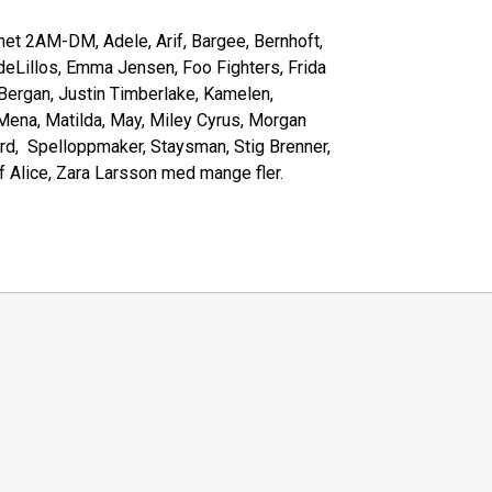
et 2AM-DM, Adele, Arif, Bargee, Bernhoft,
deLillos, Emma Jensen, Foo Fighters, Frida
 Bergan, Justin Timberlake, Kamelen,
 Mena, Matilda, May, Miley Cyrus, Morgan
aard, Spelloppmaker, Staysman, Stig Brenner,
olf Alice, Zara Larsson med mange fler.