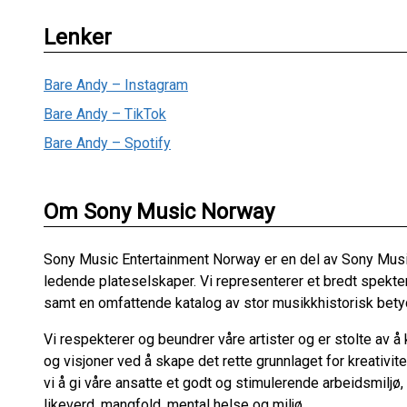
Lenker
Bare Andy – Instagram
Bare Andy – TikTok
Bare Andy – Spotify
Om Sony Music Norway
Sony Music Entertainment Norway er en del av Sony Musi
ledende plateselskaper. Vi representerer et bredt spekter 
samt en omfattende katalog av stor musikkhistorisk betydn
Vi respekterer og beundrer våre artister og er stolte av å
og visjoner ved å skape det rette grunnlaget for kreativit
vi å gi våre ansatte et godt og stimulerende arbeidsmiljø,
likeverd, mangfold, mental helse og miljø.