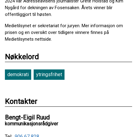
2024 var Adresseavisens journalister Grete Holstad og Kim
Nygård for dekningen av Fosensaken. Årets vinner blir
offentliggjort til høsten.
Medietilsynet er sekretariat for juryen. Mer informasjon om
prisen og en oversikt over tidligere vinnere finnes på
Medietilsynets nettside.
Nøkkelord
demokrati
ytringsfrihet
Kontakter
Bengt-Eigil Ruud
kommunikasjonsrådgiver
Tel:
906 67 828