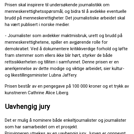
Prisen skal inspirere til undersøkende journalistikk om
menneskerettighetsspørsmål, og bidra til å avdekke eventuelle
brudd på menneskerettigheter. Det journalistiske arbeidet skal
ha vært publisert i norske medier.
- Journalister som avdekker maktmisbruk, urett og brudd på
menneskerettighetene, spiller en avgjørende rolle for
demokratiet. Ved å dokumentere kritikkverdige forhold og løfte
fram stemmer som ellers ikke blir hørt, styrker de både
rettssikkerheten og tilliten i samfunnet. Denne prisen er en
anerkjennelse av dette modige og viktige arbeidet, sier kultur-
og likestillingsminister Lubna Jaffery.
Prisen består av en pengegave på 100 000 kroner og et trykk av
kunstneren Cathrine Alice Liberg.
Uavhengig jury
Det er mulig å nominere både enkeltjournalister og journalister
som har samarbeidet om et prosjekt.
Prisvinneren utpekes av en uavhengig jury. Juryen er oppnevnt