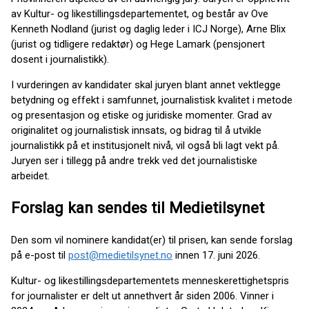
av Kultur- og likestillingsdepartementet, og består av Ove
Kenneth Nodland (jurist og daglig leder i ICJ Norge), Arne Blix
(jurist og tidligere redaktør) og Hege Lamark (pensjonert
dosent i journalistikk).
I vurderingen av kandidater skal juryen blant annet vektlegge
betydning og effekt i samfunnet, journalistisk kvalitet i metode
og presentasjon og etiske og juridiske momenter. Grad av
originalitet og journalistisk innsats, og bidrag til å utvikle
journalistikk på et institusjonelt nivå, vil også bli lagt vekt på.
Juryen ser i tillegg på andre trekk ved det journalistiske
arbeidet.
Forslag kan sendes til Medietilsynet
Den som vil nominere kandidat(er) til prisen, kan sende forslag
på e-post til
post@medietilsynet.no
innen 17. juni 2026.
Kultur- og likestillingsdepartementets menneskerettighetspris
for journalister er delt ut annethvert år siden 2006. Vinner i