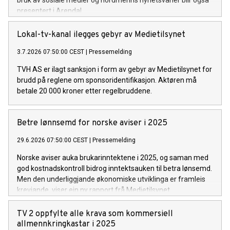
presentert i Arendal.
Lokal-tv-kanal ilegges gebyr av Medietilsynet
3.7.2026 07:50:00 CEST
|
Pressemelding
TVH AS er ilagt sanksjon i form av gebyr av Medietilsynet for
brudd på reglene om sponsoridentifikasjon. Aktøren må
betale 20 000 kroner etter regelbruddene.
Betre lønnsemd for norske aviser i 2025
29.6.2026 07:50:00 CEST
|
Pressemelding
Norske aviser auka brukarinntektene i 2025, og saman med
god kostnadskontroll bidrog inntektsauken til betra lønsemd.
Men den underliggjande økonomiske utviklinga er framleis
krevjande, viser ein ny rapport frå Medietilsynet.
TV 2 oppfylte alle krava som kommersiell
allmennkringkastar i 2025