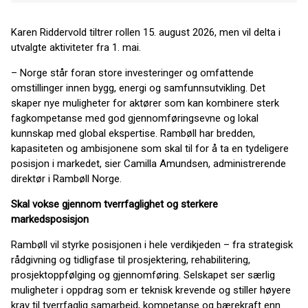
Karen Riddervold tiltrer rollen 15. august 2026, men vil delta i
utvalgte aktiviteter fra 1. mai.
– Norge står foran store investeringer og omfattende
omstillinger innen bygg, energi og samfunnsutvikling. Det
skaper nye muligheter for aktører som kan kombinere sterk
fagkompetanse med god gjennomføringsevne og lokal
kunnskap med global ekspertise. Rambøll har bredden,
kapasiteten og ambisjonene som skal til for å ta en tydeligere
posisjon i markedet, sier Camilla Amundsen, administrerende
direktør i Rambøll Norge.
Skal vokse gjennom tverrfaglighet og sterkere
markedsposisjon
Rambøll vil styrke posisjonen i hele verdikjeden – fra strategisk
rådgivning og tidligfase til prosjektering, rehabilitering,
prosjektoppfølging og gjennomføring. Selskapet ser særlig
muligheter i oppdrag som er teknisk krevende og stiller høyere
krav til tverrfaglig samarbeid, kompetanse og bærekraft enn