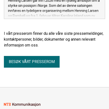
Henning Larsen går inn i 2026 med en tydelig ambisjon om å
styrke sin posisjon i Norge. Som del av denne satsingen
innføres en tydeligere organisering mellom Henning Larsen
og Rambøll og fra 1. februar tiltrer Karoline Igland som ny
direktør for Henning Larsen i Norge for å lede den nye fasen.
I vårt presserom finner du alle våre siste pressemeldinger,
kontaktpersoner, bilder, dokumenter og annen relevant
informasjon om oss.
BESØK VÅRT PRESSEROM