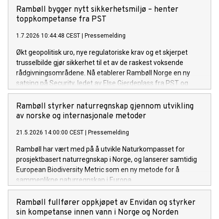
Rambøll bygger nytt sikkerhetsmiljø – henter
toppkompetanse fra PST
1.7.2026 10:44:48 CEST
|
Pressemelding
Økt geopolitisk uro, nye regulatoriske krav og et skjerpet
trusselbilde gjør sikkerhet til et av de raskest voksende
rådgivningsområdene. Nå etablerer Rambøll Norge en ny
satsing på Security, ledet av Else Gjerdeplass fra PST og
flere nye ressurser.
Rambøll styrker naturregnskap gjennom utvikling
av norske og internasjonale metoder
21.5.2026 14:00:00 CEST
|
Pressemelding
Rambøll har vært med på å utvikle Naturkompasset for
prosjektbasert naturregnskap i Norge, og lanserer samtidig
European Biodiversity Metric som en ny metode for å
sammenlikne naturregnskap i Europa.
Rambøll fullfører oppkjøpet av Envidan og styrker
sin kompetanse innen vann i Norge og Norden