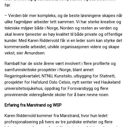
før.
– Verden blir mer kompleks, og de beste løsningene skapes når
ulike fagmiljøer arbeider tett sammen. Vi har sterke kreative og
tekniske miljøer både i Norge, Norden og resten av verden og
skal levere tjenester av høy kvalitet til både private og offentlige
kunder. Med Karen Riddervold får vi en leder som kan styrke det
kommersielle arbeidet, utvikle organisasjonen videre og skape
vekst, sier Amundsen.
Rambøll har de siste årene vært involvert i flere profilerte og
samfunnskritiske prosjekter i Norge, blant annet
Regjeringskvartalet, NTNU, Kunstsilo, utbygging for Statnett,
prosjekter for Hafslund Oslo Celsio, nytt senter ved Haukeland
universitetssjukehus, oppdrag for Forsvarsbygg og flere
prisvinnende videregående skoler for å bare nevne noen.
Erfaring fra Marstrand og WSP
Karen Riddervold kommer fra Marstrand, hvor hun ledet
profesjonalisering på tvers av tre juridiske enheter og flere