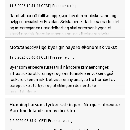
11.5.2026 12:51:48 CEST
|
Pressemelding
Rambøll har nå fullført oppkjøpet av den nordiske vann- og
avløpsspesialisten Envidan. Selskapene starter samarbeidet
og integrasjonen umiddelbart og skal sammen bygge et
sterkt nordisk fagmiljø innen vann, og ytterligere styrke
Rambølls posisjon i Norden og internasjonalt.
Motstandsdyktige byer gir høyere økonomisk vekst
19.3.2026 08:06:03 CET
|
Pressemelding
Byer som er bedre rustet til å håndtere klimaendringer,
infrastrukturutfordringer og samfunnskriser vokser også
raskere økonomisk. Det viser en ny analyse fra Rambøll av
europeiske storbyer og utviklingen i de nordiske
hovedstedene.
Henning Larsen styrker satsingen i Norge – utnevner
Karoline Igland som ny direktør
5.2.2026 08:35:01 CET
|
Pressemelding