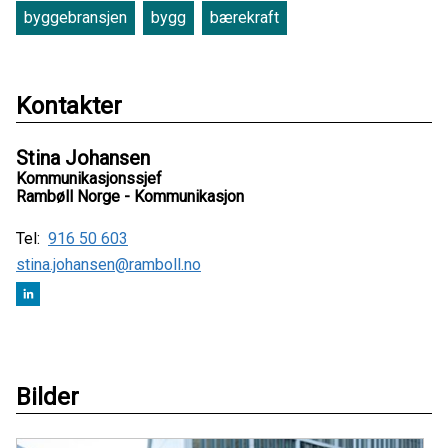
byggebransjen
bygg
bærekraft
Kontakter
Stina Johansen
Kommunikasjonssjef
Rambøll Norge - Kommunikasjon
Tel:
916 50 603
stina.johansen@ramboll.no
Bilder