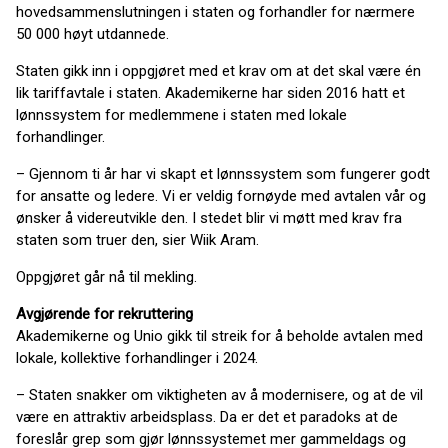
hovedsammenslutningen i staten og forhandler for nærmere
50 000 høyt utdannede.
Staten gikk inn i oppgjøret med et krav om at det skal være én
lik tariffavtale i staten. Akademikerne har siden 2016 hatt et
lønnssystem for medlemmene i staten med lokale
forhandlinger.
–
Gjennom ti år har vi skapt et lønnssystem som fungerer godt
for ansatte og ledere. Vi er veldig fornøyde med avtalen vår og
ønsker å videreutvikle den. I stedet blir vi møtt med krav fra
staten som truer den, sier Wiik Aram.
Oppgjøret går nå til mekling.
Avgjørende for rekruttering
Akademikerne og Unio gikk til streik for å beholde avtalen med
lokale, kollektive forhandlinger i 2024.
– Staten snakker om viktigheten av å modernisere, og at de vil
være en attraktiv arbeidsplass. Da er det et paradoks at de
foreslår grep som gjør lønnssystemet mer gammeldags og