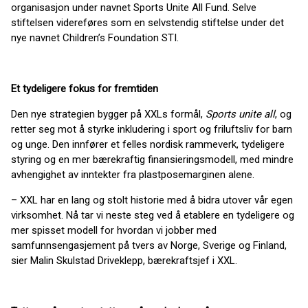
organisasjon under navnet Sports Unite All Fund. Selve
stiftelsen videreføres som en selvstendig stiftelse under det
nye navnet Children’s Foundation STI.
Et tydeligere fokus for fremtiden
Den nye strategien bygger på XXLs formål,
Sports unite all
, og
retter seg mot å styrke inkludering i sport og friluftsliv for barn
og unge. Den innfører et felles nordisk rammeverk, tydeligere
styring og en mer bærekraftig finansieringsmodell, med mindre
avhengighet av inntekter fra plastposemarginen alene.
– XXL har en lang og stolt historie med å bidra utover vår egen
virksomhet. Nå tar vi neste steg ved å etablere en tydeligere og
mer spisset modell for hvordan vi jobber med
samfunnsengasjement på tvers av Norge, Sverige og Finland,
sier Malin Skulstad Driveklepp, bærekraftsjef i XXL.