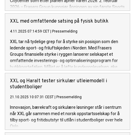
Citycenter som etter planen åpner våren 2026. 2. februar
2026 – Frasers Group kunngjør åpningen av sin første Sports
Direct-butikk i Norden, med en ny flaggskipbutikk som etter
planen åpner våren 2026 i Spondas kjøpesenter Helsinki
XXL med omfattende satsing på fysisk butikk
Citycenter. Dette markerer et viktig steg i konsernets mål om
4.11.2025 07:14:59 CET
|
Pressemelding
å bli den ledende sportsforhandleren i Norden, og realiserer
den strategiske beslutningen om å drive både XXL og Sports
XXL tar nå tydelige grep for å styrke sin posisjon som den
Direct i disse markedene.
ledende sport- og friluftskjeden i Norden. Med Frasers
Groups finansielle styrke i ryggen lanserer selskapet et
omfattende investerings- og optimaliseringsprogram for
butikkporteføljen. Målet er å løfte kundeopplevelsen, øke
effektiviteten og styrke tilstedeværelsen i strategisk viktige
områder.
XXL og Haralt tester sirkulær utleiemodell i
studentboliger
21.10.2025 10:07:31 CEST
|
Pressemelding
Innovasjon, bærekraft og sirkulære løsninger står i sentrum
når XXL går sammen med et norsk oppstartsselskap for å
tilby sport- og fritidsutstyr til utlån i studentboliger over hele
Oslo.