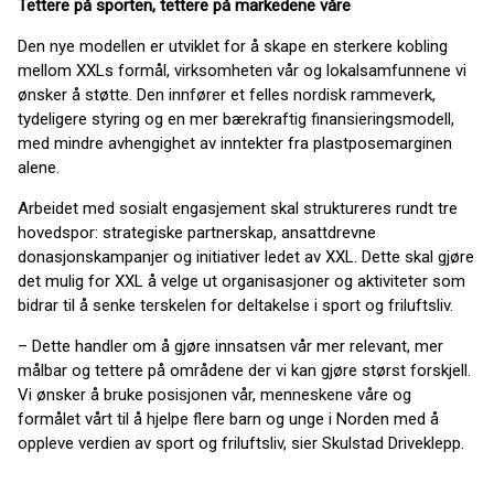
Tettere på sporten, tettere på markedene våre
Den nye modellen er utviklet for å skape en sterkere kobling
mellom XXLs formål, virksomheten vår og lokalsamfunnene vi
ønsker å støtte. Den innfører et felles nordisk rammeverk,
tydeligere styring og en mer bærekraftig finansieringsmodell,
med mindre avhengighet av inntekter fra plastposemarginen
alene.
Arbeidet med sosialt engasjement skal struktureres rundt tre
hovedspor: strategiske partnerskap, ansattdrevne
donasjonskampanjer og initiativer ledet av XXL. Dette skal gjøre
det mulig for XXL å velge ut organisasjoner og aktiviteter som
bidrar til å senke terskelen for deltakelse i sport og friluftsliv.
– Dette handler om å gjøre innsatsen vår mer relevant, mer
målbar og tettere på områdene der vi kan gjøre størst forskjell.
Vi ønsker å bruke posisjonen vår, menneskene våre og
formålet vårt til å hjelpe flere barn og unge i Norden med å
oppleve verdien av sport og friluftsliv, sier Skulstad Driveklepp.