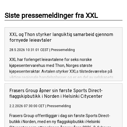
Siste pressemeldinger fra XXL
XXL og Thon styrker langsiktig samarbeid gjennom
fornyede leieavtaler
28.5.2026 10:31:01 CEST
|
Pressemelding
XXL har forlenget leieavtalene for seks norske
kjøpesentervarehus med Thon, Norges største
kjøpesenteraktør. Avtalen styrker XXLs tilstedeværelse på
viktige regionale handelsplasser og er en del av selskapets
bredere arbeid med å optimalisere butikkporteføljen i
Norden.
Frasers Group åpner sin første Sports Direct-
flaggskipbutikk i Norden i Helsinki Citycenter
2.2.2026 07:30:00 CET
|
Pressemelding
Frasers Group offentliggjør i dag sin første Sports Direct-
butikk i Norden, med en ny flaggskipbutikk i Helsinki