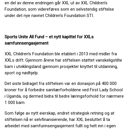
en del av denne endringen går XXL ut av XXL Children’s
Foundation, som videreføres som en selvstendig stiftelse
under det nye navnet Children’s Foundation STI.
Sports Unite All Fund – et nytt kapittel for XXLs
samfunnsengasjement
XXL Children’s Foundation ble etablert i 2013 med midler fra
XXLs drift. Gjennom årene har stiftelsen støttet vanskeligstilte
barn i utviklingsland gjennom prosjekter knyttet til utdanning,
sport og nødhjelp.
Det siste bidraget fra stiftelsen var en donasjon på 400 000
kroner for å forbedre sanitærforholdene ved First Lady School
i Uganda, og dermed bidra til bedre læringsforhold for nærmere
1 000 barn.
Som følge av nytt eierskap, endret strategisk retning og at
stiftelsen nå er selvfinansierende, har XXL besluttet å ta
arbeidet med samfunnsengasjement fullt og helt inn i egen