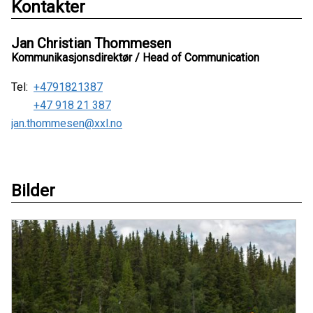
Kontakter
Jan Christian Thommesen
Kommunikasjonsdirektør / Head of Communication
Tel:
+4791821387
+47 918 21 387
jan.thommesen@xxl.no
Bilder