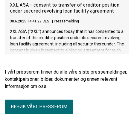
XXL ASA – consent to transfer of creditor position
under secured revolving loan facility agreement
30.6.2025 14:41:29 CEST
|
Pressemelding
XXL ASA ("XXL") announces today that it has consented to a
transfer of the creditor position under its secured revolving
loan facility agreement, including all security thereunder. The
consent is given in respect to a binding agreement for such
transfer which was last night entered into between XXL's
current lenders as transferors and Sportsdirect.com Retail
Ltd as transferee. XXL will together with Frasers Group plc
I vårt presserom finner du alle våre siste pressemeldinger,
("Frasers") continue with an ongoing review of the future
kontaktpersoner, bilder, dokumenter og annen relevant
viability of the current XXL business. Whilst the immediate
informasjon om oss.
future of XXL is secure, attempts to place XXL on a
sustainable footing going forward will require support from
all stakeholders, including but not limited to brand partners,
BESØK VÅRT PRESSEROM
suppliers, landlords and other partners. Due to the significant
distress of XXL that was inherited by Frasers, it is now crucial
that all of these parties work collaboratively with the
company and Frasers in its efforts to save XXL.