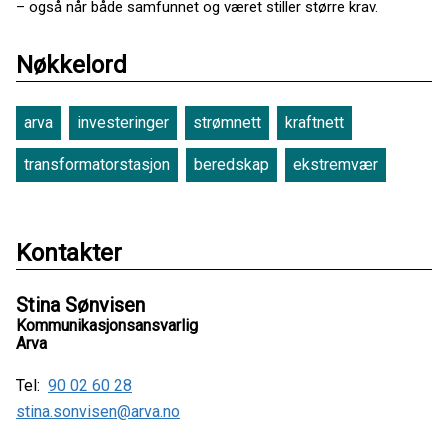
– også når både samfunnet og været stiller større krav.
Nøkkelord
arva
investeringer
strømnett
kraftnett
transformatorstasjon
beredskap
ekstremvær
Kontakter
Stina Sønvisen
Kommunikasjonsansvarlig
Arva
Tel:
90 02 60 28
stina.sonvisen@arva.no