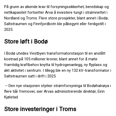
På grunn av økende krav til forsyningssikkerhet, beredskap og
nettkapasitet fortsetter Arva å investere tungt i strømnettet i
Nordland og Troms. Flere store prosjekter, blant annet i Bodø,
Saltstraumen og Finnfjordbotn ble påbegynt eller ferdigstilt i
2025.
Store løft i Bodø
I Bodø utvides Vestbyen transformatorstasjon til en anslått
kostnad på 105 millioner kroner, blant annet for å møte
framtidig kraftbehov knytta til hydrogenanlegg, ny flyplass og
økt aktivitet i sentrum. I tillegg ble en ny 132 kV-transformator i
Saltstraumen satt i drift i 2025.
– Den nye stasjonen styrker strømforsyninga til Bodøhalvøya i
flere tiår fremover, sier Arvas administrerende direktør, Eirin
Kjølstad.
Store investeringer i Troms