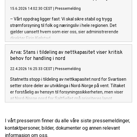
15.6.2026 14:02:30 CEST
|
Pressemelding
– Vårt oppdrag ligger fast: Vi skal sikre stabil og trygg
strømforsyning til folk og næringsliv i hele regionen. Det
gjelder uansett hvem som eier oss, sier administrerende
direktør Eirin Kjølstad.
Arva: Stans i tildeling av nettkapasitet viser kritisk
behov for handling i nord
22.4.2026 16:25:33 CEST
|
Pressemelding
Statnetts stopp i tildeling av nettkapasitet nord for Svartisen
setter store deler av utviklinga i Nord‑Norge på vent. Tiltaket
er forståelig av hensyn til forsyningssikkerheten, men viser
at Nord-Norge nord for Saltfjellet må prioriteres langt
tydeligere, mener Arva.
I vårt presserom finner du alle våre siste pressemeldinger,
kontaktpersoner, bilder, dokumenter og annen relevant
informasjon om oss.