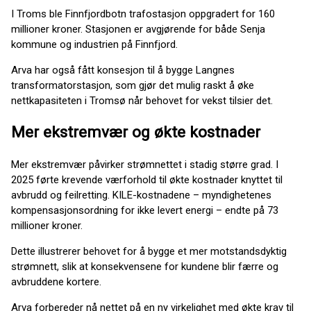
I Troms ble Finnfjordbotn trafostasjon oppgradert for 160
millioner kroner. Stasjonen er avgjørende for både Senja
kommune og industrien på Finnfjord.
Arva har også fått konsesjon til å bygge Langnes
transformatorstasjon, som gjør det mulig raskt å øke
nettkapasiteten i Tromsø når behovet for vekst tilsier det.
Mer ekstremvær og økte kostnader
Mer ekstremvær påvirker strømnettet i stadig større grad. I
2025 førte krevende værforhold til økte kostnader knyttet til
avbrudd og feilretting. KILE-kostnadene – myndighetenes
kompensasjonsordning for ikke levert energi – endte på 73
millioner kroner.
Dette illustrerer behovet for å bygge et mer motstandsdyktig
strømnett, slik at konsekvensene for kundene blir færre og
avbruddene kortere.
Arva forbereder nå nettet på en ny virkelighet med økte krav til