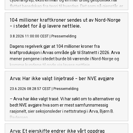
flyttet beredskap fra teori til hverdag. Det som nå gjenstår, er
det vanskeligste. Nå må vi gå fra krav til reell robusthet.
104 millioner kraftkroner sendes ut av Nord-Norge
– i stedet for å gi lavere nettleie.
3.8.2026 11:00:00 CEST
|
Pressemelding
Dagens regelverk gjør at 104 millioner kroner fra
kraftproduksjon i Arvas område går til Statnett i 2026. Arva
mener pengene i stedet burde bli værende i Nord-Norge og
komme kundene til gode via lavere nettleie.
Arva: Har ikke valgt linjetrasé – ber NVE avgjøre
23.6.2026 08:28:57 CEST
|
Pressemelding
– Arva har ikke valgt trasé. Vi har søkt om to alternativer og
bedt NVE avgjøre hva som er mest samfunnsmessig
rasjonelt, sier seksjonsleder i nettstrategi i Arva, Bjørn B.
Pedersen.
Arva: Et eierskifte endrer ikke vårt oppdrag