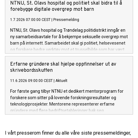
beslutningstakere om hvordan vi kan fremme god helse og
NTNU, St. Olavs hospital og politiet skal bidra til å
livskvalitet hos barn og unge.
forebygge digitale overgrep mot barn
1.7.2026 07:00:00 CEST
|
Pressemelding
NTNU, St. Olavs hospital og Trøndelag politidistrikt inngår en
ny samarbeidsavtale for å bekjempe seksuelle overgrep mot
barn på internett. Samarbeidet skal gi politiet, helsevesenet
og forskere bedre verktøy mot et trusselbilde som har vært
økende de siste årene.
Erfarne gründere skal hjelpe oppfinnelser ut av
skrivebordsskuffen
11.6.2026 09:00:00 CEST
|
Aktuelt
For første gang tilbyr NTNU et dedikert mentorprogram for
forskere som sitter på lovende forskningsresultater og
teknologiprosjekter. Mentorene representerer erfarne
gründere med flere bedriftsetableringer bak seg.
Ambisjonen er å bidra til at mer forskning blir tatt raskere i
bruk.
I vårt presserom finner du alle våre siste pressemeldinger,