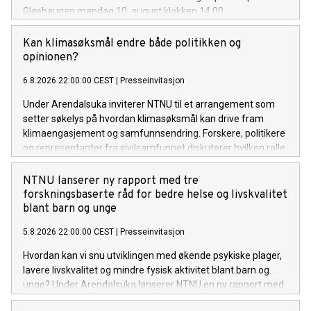
Gløshaugen mandag 10. august klokken 14.00
Kan klimasøksmål endre både politikken og
opinionen?
6.8.2026 22:00:00 CEST
|
Presseinvitasjon
Under Arendalsuka inviterer NTNU til et arrangement som
setter søkelys på hvordan klimasøksmål kan drive fram
klimaengasjement og samfunnsendring. Forskere, politikere
og representanter fra sivilsamfunnet diskuterer hvilken rolle
rettssystemet spiller i møte med klimakrisen, og hvordan
juridiske prosesser påvirker opinionen.
NTNU lanserer ny rapport med tre
forskningsbaserte råd for bedre helse og livskvalitet
blant barn og unge
5.8.2026 22:00:00 CEST
|
Presseinvitasjon
Hvordan kan vi snu utviklingen med økende psykiske plager,
lavere livskvalitet og mindre fysisk aktivitet blant barn og
unge? Under Arendalsuka lanserer NTNU en ny rapport med
tre forskningsbaserte råd til politikere og andre