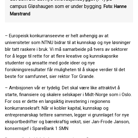
campus Gløshaugen som er under bygging.
Foto: Hanne
Marstrand
– Europeisk konkurranseevne er helt avhengig av at
universiteter som NTNU bidrar til at kunnskap og nye løsninger
blir tatt raskere i bruk. Vi må samarbeide på tvers av sektorer
for å legge til rette for at flere kreative og kunnskapsrike
studenter og ansatte med gode ideer og nye
forskningsresultater får muligheten til å skape verdier til det
beste for samfunnet, sier rektor Tor Grande.
– Ambisjonen vår er tydelig. Det skal være like attraktivt å
starte, finansiere og skalere selskaper i Midt-Norge som i Oslo.
For oss er dette en langsiktig investering i regionens
konkurransekraft. Når vi kobler kapital, kunnskap og
entreprenørskap tettere sammen, legger vi grunnlaget for nye
eksportbedrifter og bærekraftig vekst, sier Jan-Frode Janson,
konsernsjef i SpareBank 1 SMN