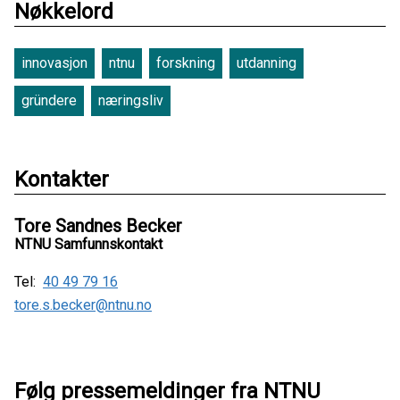
Nøkkelord
innovasjon
ntnu
forskning
utdanning
gründere
næringsliv
Kontakter
Tore Sandnes Becker
NTNU Samfunnskontakt
Tel:
40 49 79 16
tore.s.becker@ntnu.no
Følg pressemeldinger fra NTNU