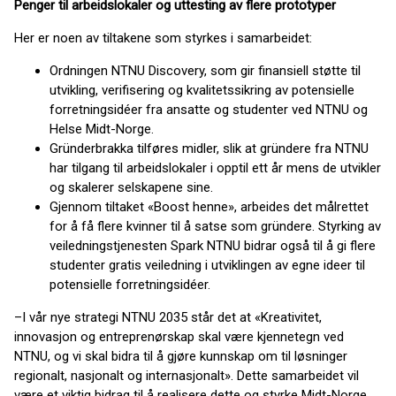
Penger til arbeidslokaler og uttesting av flere prototyper
Her er noen av tiltakene som styrkes i samarbeidet:
Ordningen NTNU Discovery, som gir finansiell støtte til
utvikling, verifisering og kvalitetssikring av potensielle
forretningsidéer fra ansatte og studenter ved NTNU og
Helse Midt-Norge.
Gründerbrakka tilføres midler, slik at gründere fra NTNU
har tilgang til arbeidslokaler i opptil ett år mens de utvikler
og skalerer selskapene sine.
Gjennom tiltaket «Boost henne», arbeides det målrettet
for å få flere kvinner til å satse som gründere. Styrking av
veiledningstjenesten Spark NTNU bidrar også til å gi flere
studenter gratis veiledning i utviklingen av egne ideer til
potensielle forretningsidéer.
–I vår nye strategi NTNU 2035 står det at «Kreativitet,
innovasjon og entreprenørskap skal være kjennetegn ved
NTNU, og vi skal bidra til å gjøre kunnskap om til løsninger
regionalt, nasjonalt og internasjonalt». Dette samarbeidet vil
være et viktig bidrag til å realisere dette og styrke Midt-Norge