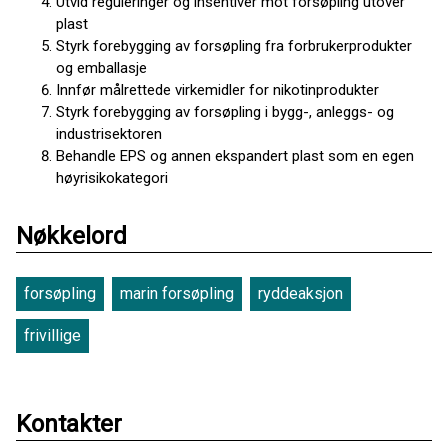
Utvid reguleringer og insentiver mot forsøpling utover
plast
Styrk forebygging av forsøpling fra forbrukerprodukter
og emballasje
Innfør målrettede virkemidler for nikotinprodukter
Styrk forebygging av forsøpling i bygg-, anleggs- og
industrisektoren
Behandle EPS og annen ekspandert plast som en egen
høyrisikokategori
Nøkkelord
forsøpling
marin forsøpling
ryddeaksjon
frivillige
Kontakter