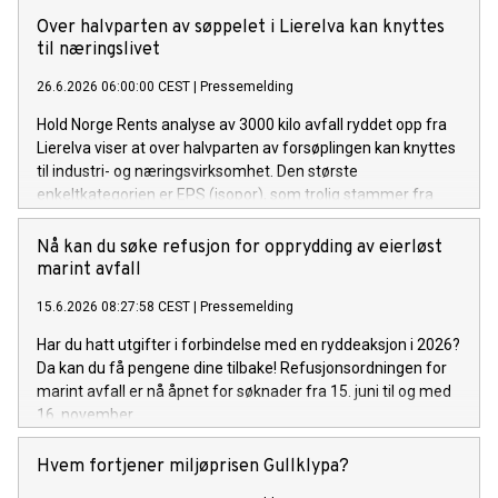
Over halvparten av søppelet i Lierelva kan knyttes
til næringslivet
26.6.2026 06:00:00 CEST
|
Pressemelding
Hold Norge Rents analyse av 3000 kilo avfall ryddet opp fra
Lierelva viser at over halvparten av forsøplingen kan knyttes
til industri- og næringsvirksomhet. Den største
enkeltkategorien er EPS (isopor), som trolig stammer fra
bygge- og anleggsplasser.
Nå kan du søke refusjon for opprydding av eierløst
marint avfall
15.6.2026 08:27:58 CEST
|
Pressemelding
Har du hatt utgifter i forbindelse med en ryddeaksjon i 2026?
Da kan du få pengene dine tilbake! Refusjonsordningen for
marint avfall er nå åpnet for søknader fra 15. juni til og med
16. november.
Hvem fortjener miljøprisen Gullklypa?