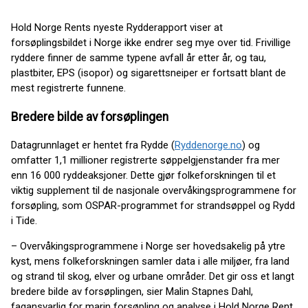
Hold Norge Rents nyeste Rydderapport viser at
forsøplingsbildet i Norge ikke endrer seg mye over tid. Frivillige
ryddere finner de samme typene avfall år etter år, og tau,
plastbiter, EPS (isopor) og sigarettsneiper er fortsatt blant de
mest registrerte funnene.
Bredere bilde av forsøplingen
Datagrunnlaget er hentet fra Rydde (
Ryddenorge.no
) og
omfatter 1,1 millioner registrerte søppelgjenstander fra mer
enn 16 000 ryddeaksjoner. Dette gjør folkeforskningen til et
viktig supplement til de nasjonale overvåkingsprogrammene for
forsøpling, som OSPAR-programmet for strandsøppel og Rydd
i Tide.
– Overvåkingsprogrammene i Norge ser hovedsakelig på ytre
kyst, mens folkeforskningen samler data i alle miljøer, fra land
og strand til skog, elver og urbane områder. Det gir oss et langt
bredere bilde av forsøplingen, sier Malin Stapnes Dahl,
fagansvarlig for marin forsøpling og analyse i Hold Norge Rent.