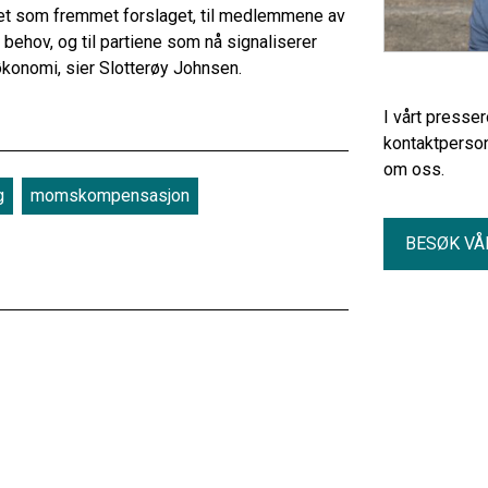
artiet som fremmet forslaget, til medlemmene av
s behov, og til partiene som nå signaliserer
 økonomi, sier Slotterøy Johnsen.
I vårt presse
kontaktperson
om oss.
g
momskompensasjon
BESØK VÅ