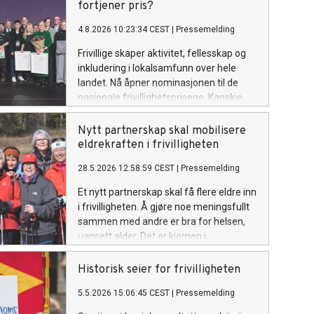
fortjener pris?
4.8.2026 10:23:34 CEST
|
Pressemelding
Frivillige skaper aktivitet, fellesskap og
inkludering i lokalsamfunn over hele
landet. Nå åpner nominasjonen til de
nasjonale frivillighetsprisene. Kanskje
finnes årets frivillige i din kommune?
Nytt partnerskap skal mobilisere
eldrekraften i frivilligheten
28.5.2026 12:58:59 CEST
|
Pressemelding
Et nytt partnerskap skal få flere eldre inn
i frivilligheten. Å gjøre noe meningsfullt
sammen med andre er bra for helsen,
uansett alder. Det er kjernen i
frivilligheten. Nå skal regjeringen,
sammen med frivilligheten og KS,
Historisk seier for frivilligheten
mobilisere flere eldre til å ta del i viktige
5.5.2026 15:06:45 CEST
|
Pressemelding
samfunnsoppgaver.