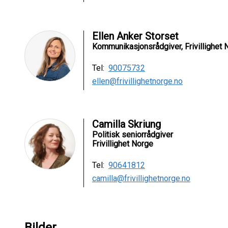
Ellen Anker Storset
Kommunikasjonsrådgiver, Frivillighet 
Tel:
90075732
ellen@frivillighetnorge.no
Camilla Skriung
Politisk seniorrådgiver
Frivillighet Norge
Tel:
90641812
camilla@frivillighetnorge.no
Bilder