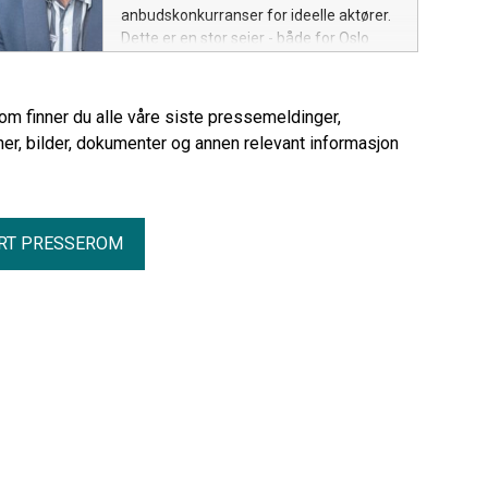
anbudskonkurranser for ideelle aktører.
Dette er en stor seier - både for Oslo
kommune, som ble fullt ut frikjent, og
for alle ideelle organisasjoner som bidrar
i velferdstjenestene i Norge.
rom finner du alle våre siste pressemeldinger,
er, bilder, dokumenter og annen relevant informasjon
RT PRESSEROM