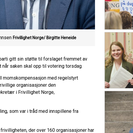
ohnsen
Frivillighet Norge/ Birgitte Heneide
arti gitt sin støtte til forslaget fremmet av
et når saken skal opp til votering torsdag.
or full momskompensasjon med regelstyrt
 frivillige organisasjoner den
kretær i Frivillighet Norge,
ling, som var i tråd med innspillene fra
rivilligheten, der over 160 organisasjoner har