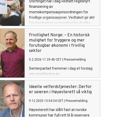
Stortinget har i dag vedtatt regelstyrt
finansiering av
momskompensasjonsordningen for
frivillige organisasjoner. Vedtaket gir økt
forutsigbarhet og trygghet for frivillig
aktivitet i hele landet.
Frivillighet Norge: – En historisk
mulighet for tryggere og mer
forutsigbar økonomi i frivillig
sektor
5.2.2026 11:29:40 CET
|
Pressemelding
Senterpartiet fremmer i dag et forslag
om regelstyring av
momskompensasjonsordningen for
frivillige organisasjoner. Frivillighet Norge
Ideelle velferdstjenester: Derfor
er meget glad for dette, og håper på
er seieren i Høyesterett så viktig
flertall på Stortinget.
9.12.2025 13:04:34 CET
|
Pressemelding
Høyesterett har slått fast at norske
kommuner har full rett til å reservere