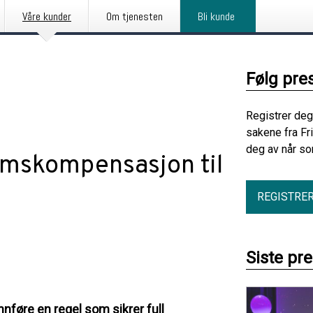
Våre kunder
Om tjenesten
Bli kunde
Følg pre
Registrer deg
sakene fra Fr
deg av når so
momskompensasjon til
REGISTRE
Siste pr
innføre en regel som sikrer full