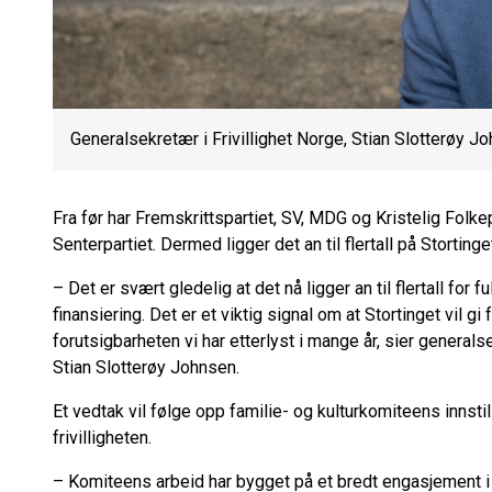
Generalsekretær i Frivillighet Norge, Stian Slotterøy J
Fra før har Fremskrittspartiet, SV, MDG og Kristelig Folkep
Senterpartiet. Dermed ligger det an til flertall på Storting
– Det er svært gledelig at det nå ligger an til flertall f
finansiering. Det er et viktig signal om at Stortinget vil gi
forutsigbarheten vi har etterlyst i mange år, sier generalse
Stian Slotterøy Johnsen.
Et vedtak vil følge opp familie- og kulturkomiteens innstil
frivilligheten.
– Komiteens arbeid har bygget på et bredt engasjement i f