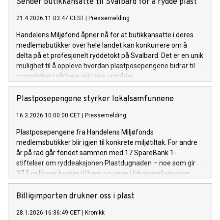
Sender butikkansatte til Svalbard for å rydde plast
21.4.2026 11:03:47 CEST
|
Pressemelding
Handelens Miljøfond åpner nå for at butikkansatte i deres
medlemsbutikker over hele landet kan konkurrere om å
delta på et profesjonelt ryddetokt på Svalbard. Det er en unik
mulighet til å oppleve hvordan plastposepengene bidrar til
opprydding i sårbare arktiske områder.
Plastposepengene styrker lokalsamfunnene
16.3.2026 10:00:00 CET
|
Pressemelding
Plastposepengene fra Handelens Miljøfonds
medlemsbutikker blir igjen til konkrete miljøtiltak. For andre
år på rad går fondet sammen med 17 SpareBank 1-
stiftelser om ryddeaksjonen Plastdugnaden – noe som gir
37,5 millioner kroner til barn og unge i lokalsamfunn over
hele Norge.
Billigimporten drukner oss i plast
28.1.2026 16:36:49 CET
|
Kronikk