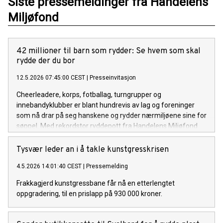
Siste pressemeldinger fra Handelens
Miljøfond
42 millioner til barn som rydder: Se hvem som skal
rydde der du bor
12.5.2026 07:45:00 CEST
|
Presseinvitasjon
Cheerleadere, korps, fotballag, turngrupper og
innebandyklubber er blant hundrevis av lag og foreninger
som nå drar på seg hanskene og rydder nærmiljøene sine for
søppel. Med rekordstor ryddepott fra Handelens Miljøfond
og 18 SpareBank 1-stiftelser, er Plastdugnaden større enn
noen gang.
Tysvær leder an i å takle kunstgresskrisen
4.5.2026 14:01:40 CEST
|
Pressemelding
Frakkagjerd kunstgressbane får nå en etterlengtet
oppgradering, til en prislapp på 930 000 kroner.