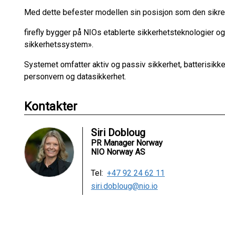
Med dette befester modellen sin posisjon som den sikre
firefly bygger på NIOs etablerte sikkerhetsteknologier og
sikkerhetssystem».
Systemet omfatter aktiv og passiv sikkerhet, batterisikke
personvern og datasikkerhet.
Kontakter
Siri Dobloug
PR Manager Norway
NIO Norway AS
Tel:
+47 92 24 62 11
siri.dobloug@nio.io