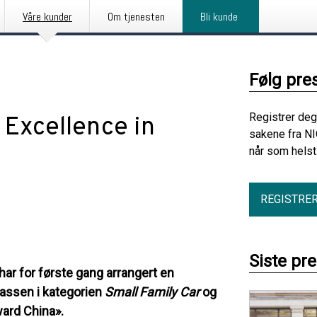
Våre kunder
Om tjenesten
Bli kunde
Følg pre
Registrer deg
 Excellence in
sakene fra NI
når som helst
REGISTRE
Siste pr
ar for første gang arrangert en
plassen i kategorien
Small Family Car
og
ard China».