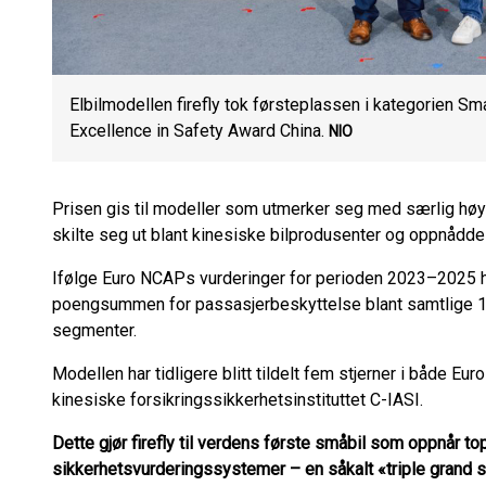
Elbilmodellen firefly tok førsteplassen i kategorien S
Excellence in Safety Award China.
NIO
Prisen gis til modeller som utmerker seg med særlig høy 
skilte seg ut blant kinesiske bilprodusenter og oppnådde
Ifølge Euro NCAPs vurderinger for perioden 2023–2025 h
poengsummen for passasjerbeskyttelse blant samtlige 168
segmenter.
Modellen har tidligere blitt tildelt fem stjerner i både E
kinesiske forsikringssikkerhetsinstituttet C-IASI.
Dette gjør firefly til verdens første småbil som oppnår top
sikkerhetsvurderingssystemer – en såkalt «triple grand 