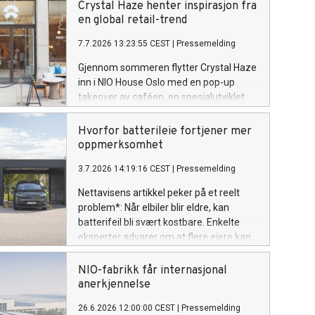
Crystal Haze henter inspirasjon fra
en global retail-trend
7.7.2026 13:23:55 CEST
|
Pressemelding
Gjennom sommeren flytter Crystal Haze
inn i NIO House Oslo med en pop-up
takeover av caféen, en spesialutviklet
meny, eksklusive smykkedesign og en
digital shop-in-shop-løsning hvor
Hvorfor batterileie fortjener mer
besøkende kan bestille smykker via QR-
oppmerksomhet
kode og få dem levert til NIO House Oslo
3.7.2026 14:19:16 CEST
|
Pressemelding
innen én time. Crystal Hazes ikoniske
bjørn vil være et gjennomgående
Nettavisens artikkel peker på et reelt
element i opplevelsen og knytte de to
problem*: Når elbiler blir eldre, kan
merkevarenes universer sammen.
batterifeil bli svært kostbare. Enkelte
eksperter advarer om at flere eiere kan
oppleve at batteriet svikter etter
garantiutløp, og at et nytt batteri i verste
NIO-fabrikk får internasjonal
fall kan koste mer enn bilen er verdt.
anerkjennelse
26.6.2026 12:00:00 CEST
|
Pressemelding