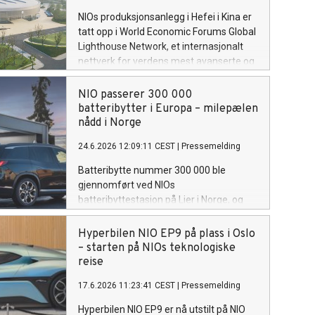
NIOs produksjonsanlegg i Hefei i Kina er
tatt opp i World Economic Forums Global
Lighthouse Network, et internasjonalt
nettverk for verdens mest avanserte og
digitaliserte fabrikker.
NIO passerer 300 000
batteribytter i Europa – milepælen
nådd i Norge
24.6.2026 12:09:11 CEST
|
Pressemelding
Batteribytte nummer 300 000 ble
gjennomført ved NIOs
batteribyttestasjon på Lier i Norge, og
markerer en viktig milepæl for
selskapets energiinfrastruktur og det
Hyperbilen NIO EP9 på plass i Oslo
voksende fellesskapet av NIO-brukere i
– starten på NIOs teknologiske
Europa.
reise
17.6.2026 11:23:41 CEST
|
Pressemelding
Hyperbilen NIO EP9 er nå utstilt på NIO