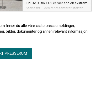
House i Oslo. EP9 er mer enn en ekstrem
ytelsesbil – den representerer starten
på NIOs teknologiske satsing og har vært
avgjørende for utviklingen av dagens
elbiler.
rom finner du alle våre siste pressemeldinger,
er, bilder, dokumenter og annen relevant informasjon
RT PRESSEROM