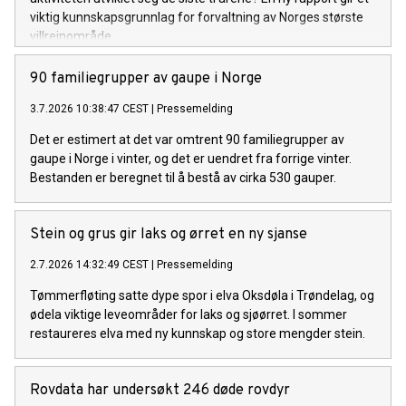
viktig kunnskapsgrunnlag for forvaltning av Norges største
villreinområde.
90 familiegrupper av gaupe i Norge
3.7.2026 10:38:47 CEST
|
Pressemelding
Det er estimert at det var omtrent 90 familiegrupper av
gaupe i Norge i vinter, og det er uendret fra forrige vinter.
Bestanden er beregnet til å bestå av cirka 530 gauper.
Stein og grus gir laks og ørret en ny sjanse
2.7.2026 14:32:49 CEST
|
Pressemelding
Tømmerfløting satte dype spor i elva Oksdøla i Trøndelag, og
ødela viktige leveområder for laks og sjøørret. I sommer
restaureres elva med ny kunnskap og store mengder stein.
Rovdata har undersøkt 246 døde rovdyr