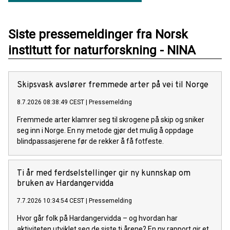
Siste pressemeldinger fra Norsk
institutt for naturforskning - NINA
Skipsvask avslører fremmede arter på vei til Norge
8.7.2026 08:38:49 CEST
|
Pressemelding
Fremmede arter klamrer seg til skrogene på skip og sniker
seg inn i Norge. En ny metode gjør det mulig å oppdage
blindpassasjerene før de rekker å få fotfeste.
Ti år med ferdselstellinger gir ny kunnskap om
bruken av Hardangervidda
7.7.2026 10:34:54 CEST
|
Pressemelding
Hvor går folk på Hardangervidda – og hvordan har
aktiviteten utviklet seg de siste ti årene? En ny rapport gir et