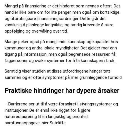
Mangel på finansiering er det hinderet som nevnes oftest. Det
handler ikke bare om for lite penger, men også om kortsiktige
og uforutsigbare finansieringsordninger. Dette gjør det
vanskelig å planlegge langsiktig, og særlig krevende å sikre
oppfølging og overvåking over tid.
Mange peker også på manglende kunnskap og kapasitet hos
kommuner og andre lokale myndigheter. Det gjelder mer enn
tilgang på informasjon, men også begrensede ressurser, få
fagpersoner og svake systemer for å ta kunnskapen i bruk.
Samtidig viser studien at disse utfordringene henger tett
sammen og er ofte symptomer på mer grunnleggende forhold.
Praktiske hindringer har dypere årsaker
– Barrierene ser ut til å være forankret i styringssystemer og
institusjoner. De er ennå ikke rigget for å gjøre
naturrestaurering til en langsiktig og prioritert
samfunnsoppgave, sier Sutcliffe.