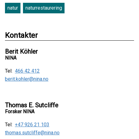
natur
naturrestaurering
Kontakter
Berit Köhler
NINA
Tel:
466 42 412
berit.kohler@nina.no
Thomas E. Sutcliffe
Forsker NINA
Tel:
+47 926 21 103
thomas.sutcliffe@nina.no