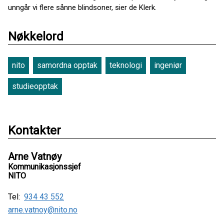
unngår vi flere sånne blindsoner, sier de Klerk.
Nøkkelord
nito
samordna opptak
teknologi
ingeniør
studieopptak
Kontakter
Arne Vatnøy
Kommunikasjonssjef
NITO
Tel:
934 43 552
arne.vatnoy@nito.no