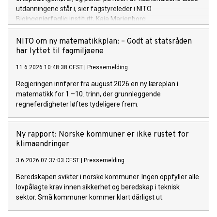
utdanningene står i, sier fagstyreleder i NITO
Bioingeniørfaglig institutt, Kaja Marienborg.
NITO om ny matematikkplan: – Godt at statsråden
har lyttet til fagmiljøene
11.6.2026 10:48:38 CEST
|
Pressemelding
Regjeringen innfører fra august 2026 en ny læreplan i
matematikk for 1.–10. trinn, der grunnleggende
regneferdigheter løftes tydeligere frem.
Ny rapport: Norske kommuner er ikke rustet for
klimaendringer
3.6.2026 07:37:03 CEST
|
Pressemelding
Beredskapen svikter i norske kommuner. Ingen oppfyller alle
lovpålagte krav innen sikkerhet og beredskap i teknisk
sektor. Små kommuner kommer klart dårligst ut.