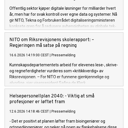
Offentlig sektor kjøper digitale løsninger for milliarder hvert
år, men har for svak kontroll over egne data og systemer. Nå
gir NITO, Tekna og Forbrukerrådet digitaliseringsministeren
konkrete grep for å redusere avhengigheten av globale tek-
giganter.
NITO om Riksrevisjonens skolerapport: –
Regjeringen må satse på regning
16.6.2026 14:19:00 CEST
|
Pressemelding
Kunnskapsdepartementets arbeid for elevenes lese-, skrive-
og regneferdigheter vurderes som «kritikkverdig» av
Riksrevisjonen. – For NITO er funnene gjenkjennelige og
alvorlige, sier visepresident Safina de Klerk.
Helsepersonellplan 2040: - Viktig at små
profesjoner er løftet fram
12.6.2026 14:18:46 CEST
|
Pressemelding
- Det er positivt at planen løfter fram bioingeniører og
ortopediingeniører, og peker på noen av flaskehalsene disse