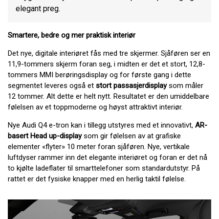
elegant preg.
Smartere, bedre og mer praktisk interiør
Det nye, digitale interiøret fås med tre skjermer. Sjåføren ser en
11,9-tommers skjerm foran seg, i midten er det et stort, 12,8-
tommers MMI berøringsdisplay og for første gang i dette
segmentet leveres også et
stort passasjerdisplay
som måler
12 tommer. Alt dette er helt nytt. Resultatet er den umiddelbare
følelsen av et toppmoderne og høyst attraktivt interiør.
Nye Audi Q4 e-tron kan i tillegg utstyres med et innovativt,
AR-
basert Head up-display
som gir følelsen av at grafiske
elementer «flyter» 10 meter foran sjåføren. Nye, vertikale
luftdyser rammer inn det elegante interiøret og foran er det nå
to kjølte ladeflater til smarttelefoner som standardutstyr. På
rattet er det fysiske knapper med en herlig taktil følelse.