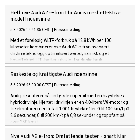
Helt nye Audi A2 e-tron blir Audis mest effektive
modell noensinne
5.8.2026 12:41:35 CEST
|
Pressemelding
Med et foreløpig WLTP-forbruk på 12,8 kWh per 100
kilometer kombinerer nye Audi A2 e-tron avansert
drivlinjeteknologi, optimalisert aerodynamikk og et
høyeffektivt LFP-batteri utviklet for daglig bruk.
Raskeste og kraftigste Audi noensinne
5.6.2026 06:00:00 CEST
|
Pressemelding
Audi presenterer nå sin første superbil med en høyytelses
hybriddrivlinje. Hjertet i drivlinjen er en 4,0-liters V8-motor og
tre elmotorer med totalt 1 001 hestekrefter. 0 til 100 km/t på
2,6 sekunder, 0 til 200 km/t på 6,8 sekunder og toppfart på
over 350 km/t.
Nye Audi A2 e-tron: Omfattende tester – snart klar