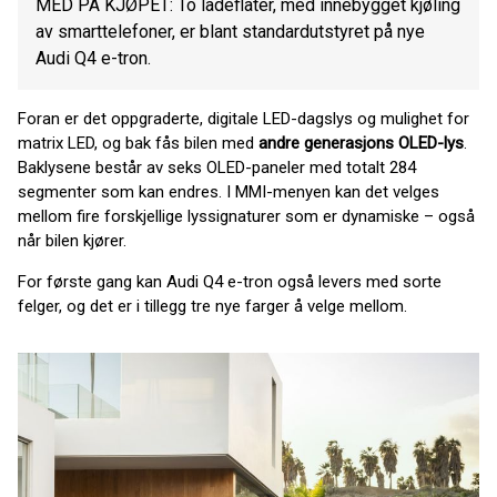
MED PÅ KJØPET: To ladeflater, med innebygget kjøling
av smarttelefoner, er blant standardutstyret på nye
Audi Q4 e-tron.
Foran er det oppgraderte, digitale LED-dagslys og mulighet for
matrix LED, og bak fås bilen med
andre generasjons OLED-lys
.
Baklysene består av seks OLED-paneler med totalt 284
segmenter som kan endres. I MMI-menyen kan det velges
mellom fire forskjellige lyssignaturer som er dynamiske – også
når bilen kjører.
For første gang kan Audi Q4 e-tron også levers med sorte
felger, og det er i tillegg tre nye farger å velge mellom.