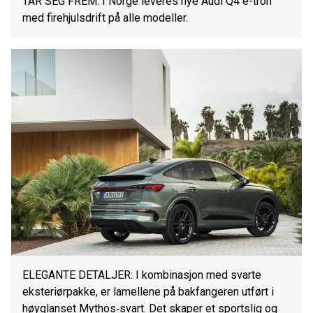
TAR SEG FREM: I Norge leveres nye Audi Q4 e-tron
med firehjulsdrift på alle modeller.
ELEGANTE DETALJER: I kombinasjon med svarte
eksteriørpakke, er lamellene på bakfangeren utført i
høyglanset Mythos‑svart. Det skaper et sportslig og