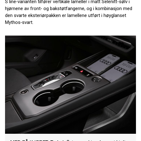
S line‑varianten tilfører vertikale lameller i matt Selenitt-sølv i
hjørnene av front‑ og bakstøtfangerne, og i kombinasjon med
den svarte eksteriørpakken er lamellene utført i høyglanset
Mythos‑svart.