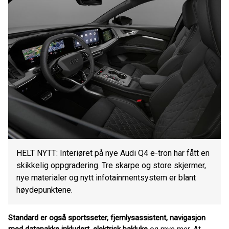
HELT NYTT: Interiøret på nye Audi Q4 e-tron har fått en
skikkelig oppgradering. Tre skarpe og store skjermer,
nye materialer og nytt infotainmentsystem er blant
høydepunktene.
Standard er også sportsseter, fjernlysassistent, navigasjon
med datapakke inkludert, elektrisk bakluke
og mye mer. At