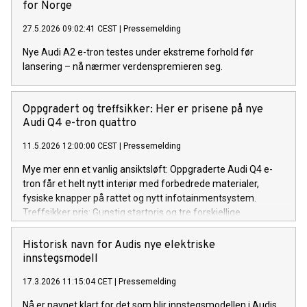
for Norge
27.5.2026 09:02:41 CEST
|
Pressemelding
Nye Audi A2 e-tron testes under ekstreme forhold før
lansering – nå nærmer verdenspremieren seg.
Oppgradert og treffsikker: Her er prisene på nye
Audi Q4 e-tron quattro
11.5.2026 12:00:00 CEST
|
Pressemelding
Mye mer enn et vanlig ansiktsløft: Oppgraderte Audi Q4 e-
tron får et helt nytt interiør med forbedrede materialer,
fysiske knapper på rattet og nytt infotainmentsystem.
Treffsikker pris: Gunstig startpris og tre forskjellige
utstyrspakker med attraktive priser treffer godt i Norge fra
start. Mer praktisk enn noen gang: Høyere ladehastighet, økt
Historisk navn for Audis nye elektriske
rekkevidde og 1.800 kilo tilhengervekt gjør oppgraderte Audi
innstegsmodell
Q4 e-tron enda mer praktisk. Alle modellene som selges i
17.3.2026 11:15:04 CET
|
Pressemelding
Norge har quattro som standardutstyr.
Nå er navnet klart for det som blir innstegsmodellen i Audis