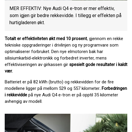
MER EFFEKTIV: Nye Audi Q4 e-tron er mer effektiv,
som igjen gir bedre rekkevidde. I tillegg er effekten på
hurtigladeren økt.
Totalt er effektiviteten økt med 10 prosent
, gjennom en rekke
tekniske oppgraderinger i drivlinjen og ny programvare som
optimaliserer forbruket. Den nye elmotoren bak har
silisiumkarbid‑elektronikk og forbedret inverter, mens
effektiviseringen av girkassen gir
spesielt gode resultater i kaldt
vær.
Batteriet er på 82 kWh (brutto) og rekkevidden for de fire
modellene ligger på mellom 529 og 557 kilometer
. Forbedringen
i rekkevidde
på nye Audi Q4 e-tron er på opptil 35 kilometer
avhengig av modell.