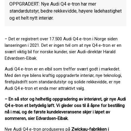
OPPGRADERT: Nye Audi Q4 e-tron har mer
standardutstyr, bedre rekkevidde, høyere ladehastighet
og et helt nytt interiør.
– Det er registrert over 17.500 Audi Q4 e-tron i Norge siden
lanseringen i 2021. Det er ingen tvil om at nye Q4 e-tron er en
svært viktig bil for norske kunder, sier Audi-direktør Harald
Edvardsen-Eibak.
Audi Q4 e-tron er en elbil som treffer svært godt i markedet.
Med den nye bilens kraftig oppgraderte interiør, nye teknologi,
firehjulsdrift som standardutstyr og solide rekkevidde, er nye
Audi Q4 e-tron et enda mer attraktivt valg.
– En så stor og helhetlig oppgradering av interiøret, gir nye Audi
Q4 e-tron et betydelig løft. Vi gleder oss til å åpne for bestilling
nå i mai, og de første kundeleveransene skjer i løpet av
sommeren
, sier Edvardsen-Eibak.
Nye Audi Q4 e-tron produseres på
Zwickau-fabrikken i