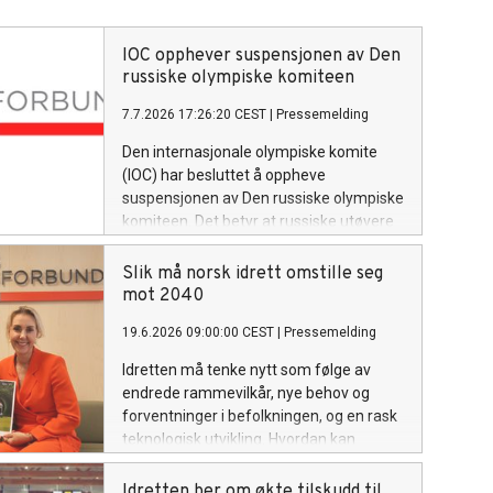
IOC opphever suspensjonen av Den
russiske olympiske komiteen
7.7.2026 17:26:20 CEST
|
Pressemelding
Den internasjonale olympiske komite
(IOC) har besluttet å oppheve
suspensjonen av Den russiske olympiske
komiteen. Det betyr at russiske utøvere
kan delta i internasjonale
kvalifiseringsløp mot OL i Los Angeles,
Slik må norsk idrett omstille seg
så sant de har fulgt et troverdig anti-
mot 2040
doping regime.
19.6.2026 09:00:00 CEST
|
Pressemelding
Idretten må tenke nytt som følge av
endrede rammevilkår, nye behov og
forventninger i befolkningen, og en rask
teknologisk utvikling. Hvordan kan
idretten selv være med på å forme
fremtiden?
Idretten ber om økte tilskudd til