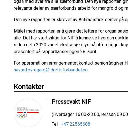
også med svar fra alle særforbund. Den nye rapporten gir
relevante deler av særforbunds arbeid for mangfold og m
Den nye rapporten er skrevet av Antirasistisk senter på o
Målet med rapporten er å gjøre det lettere for organisasjon
alle. Det har vært viktig for NIF å kunne se hvordan utvikl
siden det i 2020 var et ekstra søkelys på utfordringer knytte
presentert på rapportlanseringen 28. april.
For spørsmål om arrangementet kontakt seniorrådgiver H
havard.ovregard@idrettsforbundet.no
.
Kontakter
Pressevakt NIF
(Hverdager 16.00-23.00, lør/søn 09.00
Tel:
+47 22565688