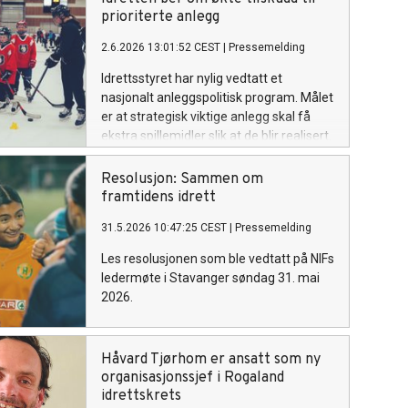
prioriterte anlegg
2.6.2026 13:01:52 CEST
|
Pressemelding
Idrettsstyret har nylig vedtatt et
nasjonalt anleggspolitisk program. Målet
er at strategisk viktige anlegg skal få
ekstra spillemidler slik at de blir realisert.
Resolusjon: Sammen om
framtidens idrett
31.5.2026 10:47:25 CEST
|
Pressemelding
Les resolusjonen som ble vedtatt på NIFs
ledermøte i Stavanger søndag 31. mai
2026.
Håvard Tjørhom er ansatt som ny
organisasjonssjef i Rogaland
idrettskrets