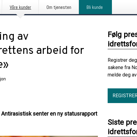
Våre kunder
Om tjenesten
Bli kunde
ing av
Følg pre
idrettsf
ettens arbeid for
Registrer deg
e»
sakene fra No
melde deg av 
jon
REGISTRE
 Antirasistisk senter en ny statusrapport
Siste pr
idrettsf