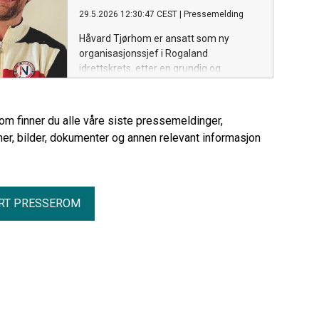
29.5.2026 12:30:47 CEST
|
Pressemelding
Håvard Tjørhom er ansatt som ny
organisasjonssjef i Rogaland
idrettskrets, etter en grundig og
omfattende rekrutteringsprosess med
mange sterke kandidater. Han tiltrer
stillingen 18. august 2026.
rom finner du alle våre siste pressemeldinger,
er, bilder, dokumenter og annen relevant informasjon
RT PRESSEROM