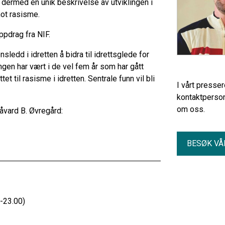
 dermed en unik beskrivelse av utviklingen i
ot rasisme.
ppdrag fra NIF.
sledd i idretten å bidra til idrettsglede for
ingen har vært i de vel fem år som har gått
t til rasisme i idretten. Sentrale funn vil bli
I vårt presse
kontaktperson
om oss.
åvard B. Øvregård:
BESØK VÅ
-23.00)