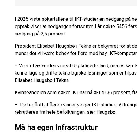
I 2025 viste søkertallene til IKT-studier en nedgang på h
opptak viser at nedgangen fortsetter. I år søkte 5456 fø
nedgang på 2,5 prosent.
President Elisabet Haugsbø i Tekna er bekymret for at de
mener det vil være behov for flere med høy IKT-kompeta
– Vi er et av verdens mest digitaliserte land, men vi kan
kunne lage og drifte teknologiske løsninger som er tilpa
Elisabet Haugsbø i Tekna.
Kvinneandelen som søker IKT har nå økt til 36 prosent, fra
– Det er flott at flere kvinner velger IKT-studier. Vi treng
rekrutteres fra hele befolkningen, sier Haugsbø.
Må ha egen infrastruktur