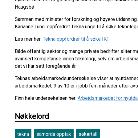
Haugsbø
Sammen med minister for forskning og høyere utdanning, 
Karianne Tung, oppfordret Tekna unge til å søke teknologi 
Les mer her:
Tekna oppfordrer til å søke IKT
Både offentlig sektor og mange private bedrifter sliter m
avansert kompetanse innen teknologi, selv om arbeidsmark
det vi har sett foregående år.
Teknas arbeidsmarkedsundersøkelse viser at nyutdannede
arbeidsmarkedet, 9 av 10 er i jobb fem måneder etter avsl
Finn hele undersøkelsen her:
Arbeidsmarkedet for nyutd
Nøkkelord
tekna
samorda opptak
søkertall