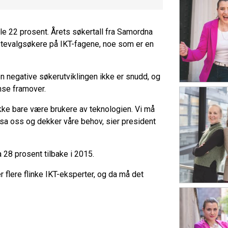
ele 22 prosent. Årets søkertall fra Samordna
rstevalgsøkere på IKT-fagene, noe som er en
n negative søkerutviklingen ikke er snudd, og
nse framover.
 ikke bare være brukere av teknologien. Vi må
ssa oss og dekker våre behov, sier president
 28 prosent tilbake i 2015.
er flere flinke IKT-eksperter, og da må det