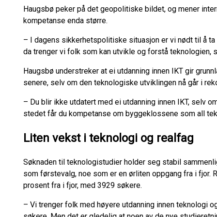
Haugsbø peker på det geopolitiske bildet, og mener intern
kompetanse enda større.
– I dagens sikkerhetspolitiske situasjon er vi nødt til å ta 
da trenger vi folk som kan utvikle og forstå teknologien,
Haugsbø understreker at ei utdanning innen IKT gir grunnl
senere, selv om den teknologiske utviklingen nå går i rek
– Du blir ikke utdatert med ei utdanning innen IKT, selv o
stedet får du kompetanse om byggeklossene som all tekn
Liten vekst i teknologi og realfag
Søknaden til teknologistudier holder seg stabil sammenlig
som førstevalg, noe som er en ørliten oppgang fra i fjor
prosent fra i fjor, med 3929 søkere.
– Vi trenger folk med høyere utdanning innen teknologi og 
søkere. Men det er gledelig at noen av de nye studieretni