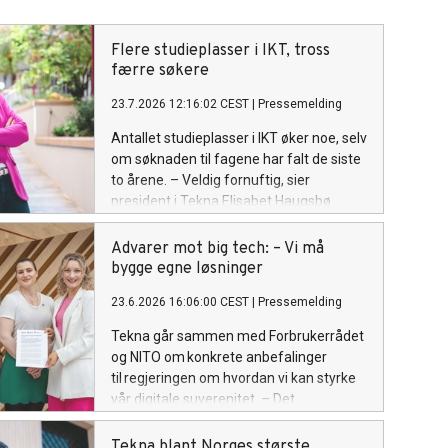
Flere studieplasser i IKT, tross
færre søkere
23.7.2026 12:16:02 CEST
|
Pressemelding
Antallet studieplasser i IKT øker noe, selv
om søknaden til fagene har falt de siste
to årene. – Veldig fornuftig, sier
president i Tekna Elisabet Haugsbø
Advarer mot big tech: – Vi må
bygge egne løsninger
23.6.2026 16:06:00 CEST
|
Pressemelding
Tekna går sammen med Forbrukerrådet
og NITO om konkrete anbefalinger
til regjeringen om hvordan vi kan styrke
vår digitale suverenitet. – Det
haster med tiltak for å få større kontroll
over teknologien vi bruker, sier president
Tekna blant Norges største