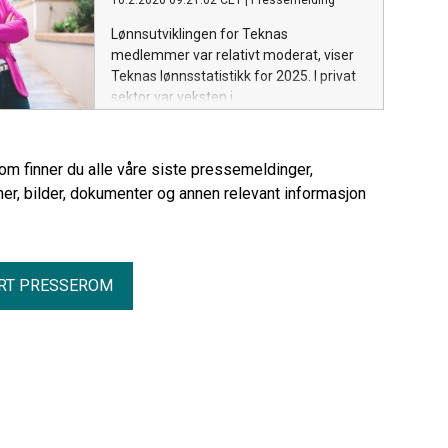
10.2.2026 09:21:02 CET
|
Pressemelding
Lønnsutviklingen for Teknas
medlemmer var relativt moderat, viser
Teknas lønnsstatistikk for 2025. I privat
sektor var veksten i
gjennomsnittslønnen på 4,4 prosent. I
kommunal sektor var veksten også på
4,4 prosent. I statlig sektor var veksten
rom finner du alle våre siste pressemeldinger,
på 3,7 prosent.
er, bilder, dokumenter og annen relevant informasjon
RT PRESSEROM