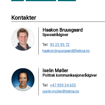
Kontakter
Haakon Bruusgaard
Spesialrådgiver
Tel:
93 25 95 72
haakon.bruusgaard@tekna.no
Iselin Møller
Politisk kommunikasjonsrådgiver
Tel:
+47 959 34 655
iselin.moller@tekna.no