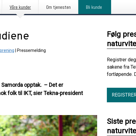
Våre kunder
Om tjenesten
Bli kunde
udiene
Følg pre
naturvit
forening
|
Pressemelding
Registrer deg
sakene fra Te
fortløpende. 
ra Samorda opptak. – Det er
ok folk til IKT, sier Tekna-president
REGISTRE
Siste pr
naturvit