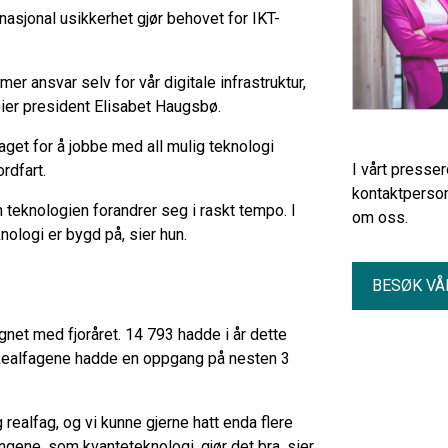
asjonal usikkerhet gjør behovet for IKT-
mer ansvar selv for vår digitale infrastruktur,
 sier president Elisabet Haugsbø.
aget for å jobbe med all mulig teknologi
I vårt presse
ordfart.
kontaktperson
m teknologien forandrer seg i raskt tempo. I
om oss.
ologi er bygd på, sier hun.
BESØK VÅ
net med fjoråret. 14 793 hadde i år dette
. Realfagene hadde en oppgang på nesten 3
realfag, og vi kunne gjerne hatt enda flere
ngene, som kvanteteknologi, gjør det bra, sier