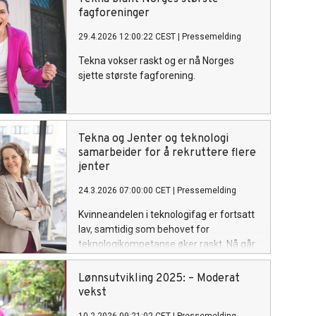
i Tekna, Elisabet Haugsbø.
fagforeninger
29.4.2026 12:00:22 CEST
|
Pressemelding
Tekna vokser raskt og er nå Norges
sjette største fagforening.
Tekna og Jenter og teknologi
samarbeider for å rekruttere flere
jenter
24.3.2026 07:00:00 CET
|
Pressemelding
Kvinneandelen i teknologifag er fortsatt
lav, samtidig som behovet for
teknologikompetanse øker raskt. Nå går
Tekna og Jenter og teknologi sammen i
et nytt samarbeid for å inspirere flere
Lønnsutvikling 2025: – Moderat
jenter til å velge realfag og teknologi.
vekst