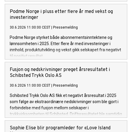
Podme Norge i pluss etter flere år med vekst og
investeringer
30.6.2026 11:00:00 CEST
|
Pressemelding
Podme Norge styrket både abonnementsinntektene og
lønnsomheten i 2025. Etter flere år med investeringer i
innhold, produktutvikling og vekst gikk selskapet fra negativt
til positivt resultat.
Fusjon og nedskrivninger preget årsresultatet i
Schibsted Trykk Oslo AS
30.6.2026 11:00:00 CEST
|
Pressemelding
Schibsted Trykk Oslo AS fikk et negativt årsresultat i 2025
som følge av ekstraordinære nedskrivninger som ble gjort i
forbindelse med fusjon mellom selskaper i
trykkvirksomheten til Schibsted. Driftsresultatet ble samtidig
forbedret sammenlignet med året før, og endte på 0,5
millioner kroner. Selskapet har dermed en sunn
Sophie Elise blir programleder for «Love Island