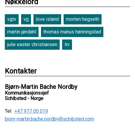
Nøkkelord
vgtv
vg
love island
morten hegseth
martin jøndahl
thomas manus hønningstad
julie easter christiansen
itv
Kontakter
Bjørn-Martin Bache Nordby
Kommunikasjonssjef
Schibsted - Norge
Tel:
+47 977 00 019
bjorn-martin.bache.nordby@schibsted.com