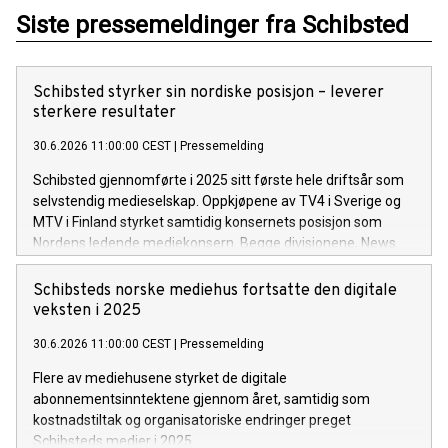
Siste pressemeldinger fra Schibsted
Schibsted styrker sin nordiske posisjon – leverer
sterkere resultater
30.6.2026 11:00:00 CEST
|
Pressemelding
Schibsted gjennomførte i 2025 sitt første hele driftsår som
selvstendig medieselskap. Oppkjøpene av TV4 i Sverige og
MTV i Finland styrket samtidig konsernets posisjon som
Nordens ledende mediekonsern. Begge divisjonene, News
Media og TV Media, leverte sterk vekst i digitale inntekter og
betydelig forbedret lønnsomhet gjennom året.
Schibsteds norske mediehus fortsatte den digitale
veksten i 2025
30.6.2026 11:00:00 CEST
|
Pressemelding
Flere av mediehusene styrket de digitale
abonnementsinntektene gjennom året, samtidig som
kostnadstiltak og organisatoriske endringer preget
Schibsteds medier i 2025.