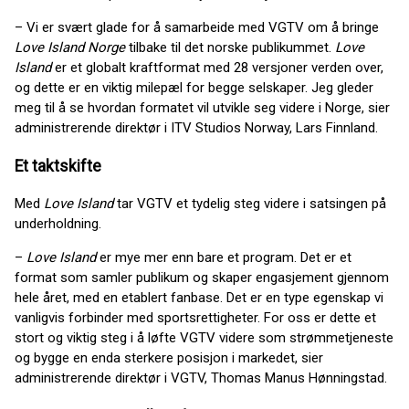
– Vi er svært glade for å samarbeide med VGTV om å bringe
Love Island Norge
tilbake til det norske publikummet.
Love
Island
er et globalt kraftformat med 28 versjoner verden over,
og dette er en viktig milepæl for begge selskaper. Jeg gleder
meg til å se hvordan formatet vil utvikle seg videre i Norge, sier
administrerende direktør i ITV Studios Norway, Lars Finnland.
Et taktskifte
Med
Love Island
tar VGTV et tydelig steg videre i satsingen på
underholdning.
–
Love Island
er mye mer enn bare et program. Det er et
format som samler publikum og skaper engasjement gjennom
hele året, med en etablert fanbase. Det er en type egenskap vi
vanligvis forbinder med sportsrettigheter. For oss er dette et
stort og viktig steg i å løfte VGTV videre som strømmetjeneste
og bygge en enda sterkere posisjon i markedet, sier
administrerende direktør i VGTV, Thomas Manus Hønningstad.