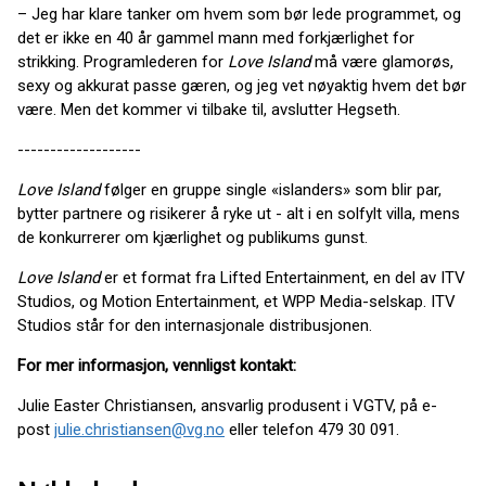
– Jeg har klare tanker om hvem som bør lede programmet, og
det er ikke en 40 år gammel mann med forkjærlighet for
strikking. Programlederen for
Love Island
må være glamorøs,
sexy og akkurat passe gæren, og jeg vet nøyaktig hvem det bør
være. Men det kommer vi tilbake til, avslutter Hegseth.
-------------------
Love Island
følger en gruppe single «islanders» som blir par,
bytter partnere og risikerer å ryke ut - alt i en solfylt villa, mens
de konkurrerer om kjærlighet og publikums gunst.
Love Island
er et format fra Lifted Entertainment, en del av ITV
Studios, og Motion Entertainment, et WPP Media-selskap. ITV
Studios står for den internasjonale distribusjonen.
For mer informasjon, vennligst kontakt:
Julie Easter Christiansen, ansvarlig produsent i VGTV, på e-
post
julie.christiansen@vg.no
eller telefon 479 30 091.