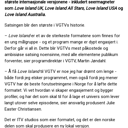
største internasjonale versjonene - inkludert seermagneter
som
Love Island UK, Love Island All Stars, Love Island USA
og
Love Island Australia.
Satsingen blir den største i VGTVs historie.
–
Love Island
er et av de sterkeste formatene som finnes for
en ung målgruppe - og et program mange er dypt engasjert i.
Derfor går vi all in. Dette blir VGTVs mest påkostede og
ambisiøse satsing noensinne, med alle elementene publikum
forventer, sier programdirektør i VGTV, Martin Jøndahl.
– Å få
Love Island
til VGTV er noe jeg har drømt om lenge -
både fordi jeg elsker programmet, men også fordi jeg mener
VGTV har de beste forutsetningene i Norge for å løfte dette
formatet. Vi vet hvordan vi skaper engasjement og bygger
profiler, og har det som skal til for å lage et univers som lever
langt utover selve episodene, sier ansvarlig produsent Julie
Easter Christiansen.
Det er ITV studios som eier formatet, og det er den norske
delen som skal produsere en ny lokal versjon.