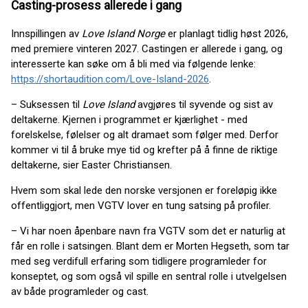
Casting-prosess allerede i gang
Innspillingen av
Love Island Norge
er planlagt tidlig høst 2026,
med premiere vinteren 2027. Castingen er allerede i gang, og
interesserte kan søke om å bli med via følgende lenke:
https://shortaudition.com/Love-Island-2026
.
– Suksessen til
Love Island
avgjøres til syvende og sist av
deltakerne. Kjernen i programmet er kjærlighet - med
forelskelse, følelser og alt dramaet som følger med. Derfor
kommer vi til å bruke mye tid og krefter på å finne de riktige
deltakerne, sier Easter Christiansen.
Hvem som skal lede den norske versjonen er foreløpig ikke
offentliggjort, men VGTV lover en tung satsing på profiler.
– Vi har noen åpenbare navn fra VGTV som det er naturlig at
får en rolle i satsingen. Blant dem er Morten Hegseth, som tar
med seg verdifull erfaring som tidligere programleder for
konseptet, og som også vil spille en sentral rolle i utvelgelsen
av både programleder og cast.