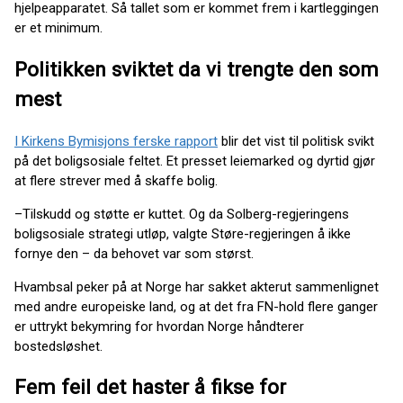
hjelpeapparatet. Så tallet som er kommet frem i kartleggingen
er et minimum.
Politikken sviktet da vi trengte den som
mest
I Kirkens Bymisjons ferske rapport
blir det vist til politisk svikt
på det boligsosiale feltet. Et presset leiemarked og dyrtid gjør
at flere strever med å skaffe bolig.
–Tilskudd og støtte er kuttet. Og da Solberg-regjeringens
boligsosiale strategi utløp, valgte Støre-regjeringen å ikke
fornye den – da behovet var som størst.
Hvambsal peker på at Norge har sakket akterut sammenlignet
med andre europeiske land, og at det fra FN-hold flere ganger
er uttrykt bekymring for hvordan Norge håndterer
bostedsløshet.
Fem feil det haster å fikse for