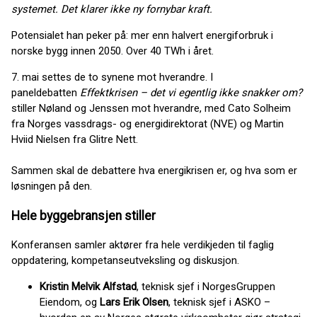
systemet. Det klarer ikke ny fornybar kraft.
Potensialet han peker på: mer enn halvert energiforbruk i
norske bygg innen 2050. Over 40 TWh i året.
7. mai settes de to synene mot hverandre. I
paneldebatten
Effektkrisen – det vi egentlig ikke snakker om?
stiller Nøland og Jenssen mot hverandre, med Cato Solheim
fra Norges vassdrags- og energidirektorat (NVE) og Martin
Hviid Nielsen fra Glitre Nett.
Sammen skal de debattere hva energikrisen er, og hva som er
løsningen på den.
Hele byggebransjen stiller
Konferansen samler aktører fra hele verdikjeden til faglig
oppdatering, kompetanseutveksling og diskusjon.
Kristin Melvik Alfstad
, teknisk sjef i NorgesGruppen
Eiendom, og
Lars Erik Olsen
, teknisk sjef i ASKO –