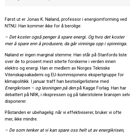
Først ut er Jonas K. Nøland, professor i energiomforming ved
NTNU. Han kommer ikke for å berolige:
– Det koster også penger å spare energi. Og hvis det koster
mer å spare enn å produsere, da går vinninga opp i spinninga.
Nøland er ingen marginal stemme. Han står på Stanfords liste
over de to prosent mest siterte forskerne i verden innen
elektro og energi. Han er medlem av Norges Tekniske
Vitenskapsakademi og EU-kommisjonens ekspertgruppe for
klimapolitikk. I januar traff han bestselgerlistene med
Energikrisen – og løsningen på den
på Kagge Forlag. Han har
debattert på NRK, i rikspressen og på talerstolene bransjen selv
disponerer.
Påstanden er ubehagelig: når vi effektiviserer, bruker vi ofte
mer, ikke mindre.
– De som tenker at vi kan spare oss helt ut av energikrisen,