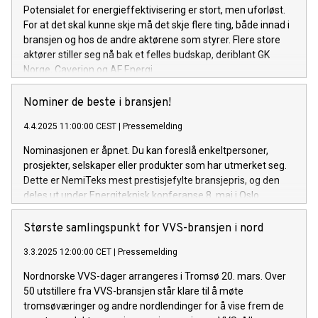
Potensialet for energieffektivisering er stort, men uforløst.
For at det skal kunne skje må det skje flere ting, både innad i
bransjen og hos de andre aktørene som styrer. Flere store
aktører stiller seg nå bak et felles budskap, deriblant GK
Norge, Caverion og AF Energi.
Nominer de beste i bransjen!
4.4.2025 11:00:00 CEST
|
Pressemelding
Nominasjonen er åpnet. Du kan foreslå enkeltpersoner,
prosjekter, selskaper eller produkter som har utmerket seg.
Dette er NemiTeks mest prestisjefylte bransjepris, og den
deles ut under Energiteknisk konferanse 8. mai i Oslo.
Største samlingspunkt for VVS-bransjen i nord
3.3.2025 12:00:00 CET
|
Pressemelding
Nordnorske VVS-dager arrangeres i Tromsø 20. mars. Over
50 utstillere fra VVS-bransjen står klare til å møte
tromsøværinger og andre nordlendinger for å vise frem de