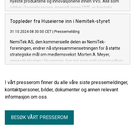
nyeste produktene og innovasjonene innen VVS. Alle som
jobber i byggebransjen, spesielt innen VVS, er hjertelig
velkomne. Messen er gratis for alle besøkende.
Toppleder fra Huseierne inn i Nemitek-styret
31.10.2024 08:30:00 CET
|
Pressemelding
NemiTek AS, den kommersielle delen av NemiTek-
foreningen, endrer nå styresammensetningen for å støtte
strategiske mål om medlemsvekst. Morten A. Meyer,
generalsekretær i Huseierne, trer inn som nytt styremedlem.
I vårt presserom finner du alle våre siste pressemeldinger,
kontaktpersoner, bilder, dokumenter og annen relevant
informasjon om oss.
BESØK VÅRT PRESSEROM