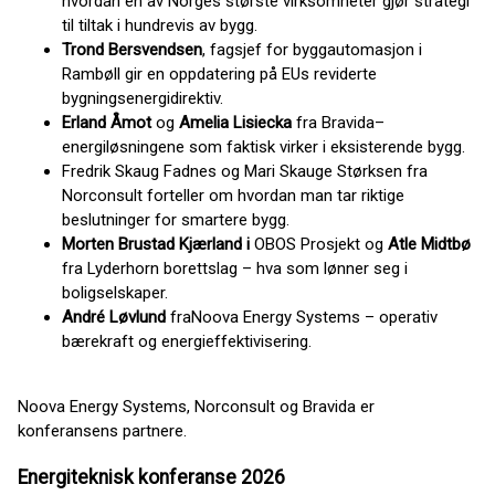
hvordan en av Norges største virksomheter gjør strategi
til tiltak i hundrevis av bygg.
Trond Bersvendsen
, fagsjef for byggautomasjon i
Rambøll gir en oppdatering på EUs reviderte
bygningsenergidirektiv.
Erland Åmot
og
Amelia Lisiecka
fra Bravida–
energiløsningene som faktisk virker i eksisterende bygg.
Fredrik Skaug Fadnes og Mari Skauge Størksen fra
Norconsult forteller om hvordan man tar riktige
beslutninger for smartere bygg.
Morten Brustad Kjærland i
OBOS Prosjekt og
Atle Midtbø
fra Lyderhorn borettslag – hva som lønner seg i
boligselskaper.
André Løvlund
fraNoova Energy Systems – operativ
bærekraft og energieffektivisering.
Noova Energy Systems, Norconsult og Bravida er
konferansens partnere.
Energiteknisk konferanse 2026