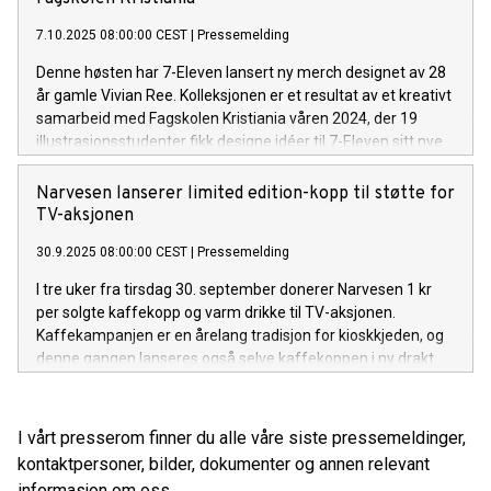
merchstativ over hele landet.
7.10.2025 08:00:00 CEST
|
Pressemelding
Denne høsten har 7-Eleven lansert ny merch designet av 28
år gamle Vivian Ree. Kolleksjonen er et resultat av et kreativt
samarbeid med Fagskolen Kristiania våren 2024, der 19
illustrasjonsstudenter fikk designe idéer til 7-Eleven sitt nye
merch i semesteroppgave. Blant mange sterke bidrag ble
det Vivian som gikk helt til topps.
Narvesen lanserer limited edition-kopp til støtte for
TV-aksjonen
30.9.2025 08:00:00 CEST
|
Pressemelding
I tre uker fra tirsdag 30. september donerer Narvesen 1 kr
per solgte kaffekopp og varm drikke til TV-aksjonen.
Kaffekampanjen er en årelang tradisjon for kioskkjeden, og
denne gangen lanseres også selve kaffekoppen i ny drakt.
Den kjente illustratøren Anette Moi står bak designet, som er
inspirert av årets sak.
I vårt presserom finner du alle våre siste pressemeldinger,
kontaktpersoner, bilder, dokumenter og annen relevant
informasjon om oss.