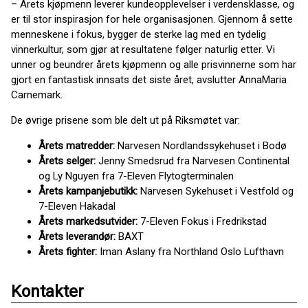
– Årets kjøpmenn leverer kundeopplevelser i verdensklasse, og
er til stor inspirasjon for hele organisasjonen. Gjennom å sette
menneskene i fokus, bygger de sterke lag med en tydelig
vinnerkultur, som gjør at resultatene følger naturlig etter. Vi
unner og beundrer årets kjøpmenn og alle prisvinnerne som har
gjort en fantastisk innsats det siste året, avslutter AnnaMaria
Carnemark.
De øvrige prisene som ble delt ut på Riksmøtet var:
Årets matredder:
Narvesen Nordlandssykehuset i Bodø
Årets selger:
Jenny Smedsrud fra Narvesen Continental
og Ly Nguyen fra 7-Eleven Flytogterminalen
Årets kampanjebutikk:
Narvesen Sykehuset i Vestfold og
7-Eleven Hakadal
Årets markedsutvider:
7-Eleven Fokus i Fredrikstad
Årets leverandør:
BAXT
Årets fighter:
Iman Aslany fra Northland Oslo Lufthavn
Kontakter