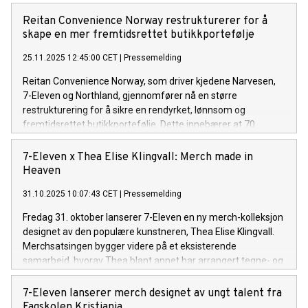
Reitan Convenience Norway restrukturerer for å
skape en mer fremtidsrettet butikkportefølje
25.11.2025 12:45:00 CET
|
Pressemelding
Reitan Convenience Norway, som driver kjedene Narvesen,
7-Eleven og Northland, gjennomfører nå en større
restrukturering for å sikre en rendyrket, lønnsom og
fremtidsrettet butikkportefølje. Dette innebærer at 70
kiosker gradvis vil bli avviklet fra 2026. Bakgrunnen er en
vedvarende negativ utvikling i kundegrunnlag og lønnsomhet
7-Eleven x Thea Elise Klingvall: Merch made in
i enkelte deler av virksomheten.
Heaven
31.10.2025 10:07:43 CET
|
Pressemelding
Fredag 31. oktober lanserer 7-Eleven en ny merch-kolleksjon
designet av den populære kunstneren, Thea Elise Klingvall.
Merchsatsingen bygger videre på et eksisterende
samarbeid, hvorav Thea blant annet har arrangert tegne- og
malekurs for barna på 7-Eleven sine sommer- og
høstcamper dette året. Nå ønsker de å tilgjengeliggjøre
7-Eleven lanserer merch designet av ungt talent fra
kunst fra Theas personlige atelier, til butikkhyller og
Fagskolen Kristiania