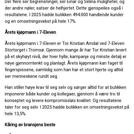
Der flere ser begrensninger, ser Einar og Selina muligheter, og
der andre nøler, satser de helhjertet. Dette gjenspeiles også i
resultatene. I 2025 hadde butikken 494.000 handlende kunder
og en omsetningsvekst på hele 17%.
Årets kjøpmann i 7-Eleven
Årets kjøpmann i 7-Eleven er Tor Kristian Amdal ved 7-Eleven
Stortorget i Tromsø. Gjennom mange år har Tor Kristian levert
på et skyhøyt nivå, der hver hylle, kampanje og minste detalj er
nøye gjennomtenkt og planlagt. Årets kjøpmann kan faget til
fingerspissene, samtidig som han har et stort hjerte og alltid
ser menneskene rundt seg.
Han stiller høye krav til seg selv og sørger alltid for at butikken
imponerer både kunder og kollegaer, gjennom å være tro til
konseptet og levere kompromissløs kvalitet. Og resultatene
taler for seg selv. I 2025 hadde butikken en omsetningsvekst på
hele 13,5%
.
Kåring av bransjens beste