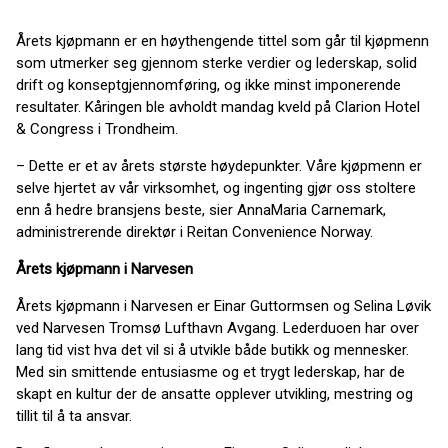
Årets kjøpmann er en høythengende tittel som går til kjøpmenn
som utmerker seg gjennom sterke verdier og lederskap, solid
drift og konseptgjennomføring, og ikke minst imponerende
resultater. Kåringen ble avholdt mandag kveld på Clarion Hotel
& Congress i Trondheim.
– Dette er et av årets største høydepunkter. Våre kjøpmenn er
selve hjertet av vår virksomhet, og ingenting gjør oss stoltere
enn å hedre bransjens beste, sier AnnaMaria Carnemark,
administrerende direktør i Reitan Convenience Norway.
Årets kjøpmann i Narvesen
Årets kjøpmann i Narvesen er Einar Guttormsen og Selina Løvik
ved Narvesen Tromsø Lufthavn Avgang. Lederduoen har over
lang tid vist hva det vil si å utvikle både butikk og mennesker.
Med sin smittende entusiasme og et trygt lederskap, har de
skapt en kultur der de ansatte opplever utvikling, mestring og
tillit til å ta ansvar.