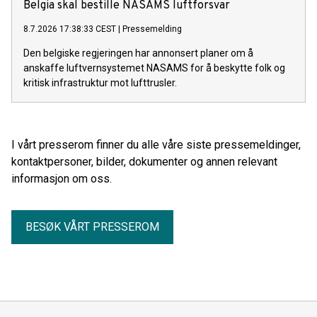
project execution across the company’s three divisions.
Belgia skal bestille NASAMS luftforsvar
8.7.2026 17:38:33 CEST
|
Pressemelding
Den belgiske regjeringen har annonsert planer om å
anskaffe luftvernsystemet NASAMS for å beskytte folk og
kritisk infrastruktur mot lufttrusler.
I vårt presserom finner du alle våre siste pressemeldinger,
kontaktpersoner, bilder, dokumenter og annen relevant
informasjon om oss.
BESØK VÅRT PRESSEROM