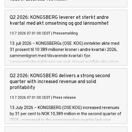
Q2 2026: KONGSBERG leverer et sterkt andre
kvartal med økt omsetning og god lønnsomhet
13.7.2026 07:01:00 CEST
|
Pressemelding
13. juli 2026 – KONGSBERGs (OSE: KOG) inntekter økte med
31 prosent til 10 389 millioner kroner i andre kvartal i 2026,
sammenlignet med tilsvarende kvartal i fjor.
Lønnsomhetsutviklingen var god, drevet av både økt volum
og solid leveransetakt på prosjekter på tvers av selskapets
tre divisjoner.
Q2 2026: KONGSBERG delivers a strong second
quarter with increased revenue and solid
profitability
13.7.2026 07:01:00 CEST
|
Press release
13 July 2026 ­– KONGSBERG (OSE:KOG) increased revenues
by 31 per cent to NOK 10,389 million in the second quarter of
2026, compared to the corresponding quarter last year.
Profitability improved, driven by higher volumes and strong