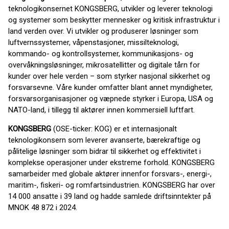
teknologikonsernet KONGSBERG, utvikler og leverer teknologi
og systemer som beskytter mennesker og kritisk infrastruktur i
land verden over. Vi utvikler og produserer løsninger som
luftvernssystemer, våpenstasjoner, missilteknologi,
kommando- og kontrollsystemer, kommunikasjons- og
overvåkningsløsninger, mikrosatellitter og digitale tårn for
kunder over hele verden – som styrker nasjonal sikkerhet og
forsvarsevne. Våre kunder omfatter blant annet myndigheter,
forsvarsorganisasjoner og væpnede styrker i Europa, USA og
NATO-land, i tillegg til aktører innen kommersiell luftfart.
KONGSBERG
(OSE-ticker: KOG) er et internasjonalt
teknologikonsern som leverer avanserte, bærekraftige og
pålitelige løsninger som bidrar til sikkerhet og effektivitet i
komplekse operasjoner under ekstreme forhold. KONGSBERG
samarbeider med globale aktører innenfor forsvars-, energi-,
maritim-, fiskeri- og romfartsindustrien. KONGSBERG har over
14 000 ansatte i 39 land og hadde samlede driftsinntekter på
MNOK 48 872 i 2024.