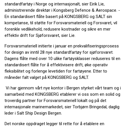
standardfartøy i Norge og internasjonalt, sier Eirik Lie,
administrerende direktør i Kongsberg Defence & Aerospace. -
En standardisert flåte basert på KONGSBERG og SALT sin
kompetanse, til støtte for Forsvarsmateriell og Forsvaret, vil
forenkle vedlikehold, redusere kostnader og sikre en mer
effektiv drift for Sjøforsvaret, sier Lie.
Forsvarsmateriell initierte i januar en prekvalifiseringsprosess
for design av inntil 28 nye standardfartøy for sjøforsvaret.
Dagens flåte med over 10 ulike fartøysklasser reduseres til en
standardisert flåte for å effektivisere drift, øke operativ
fleksibilitet og forlenge levetiden for fartøyene. Etter to
måneder falt valget på KONGSBERG og SALT.
Vi har gjennom vårt nye kontor i Bergen styrket vårt team og i
samarbeid med KONGSBERG etablerer vi oss som en solid og
troverdig partner for Forsvarsmateriell lokalt og på det
internasjonale marinemarkedet, sier Torbjørn Bringedal, daglig
leder i Salt Ship Design Bergen.
Det norske oppdraget legger til rette for å etablere en