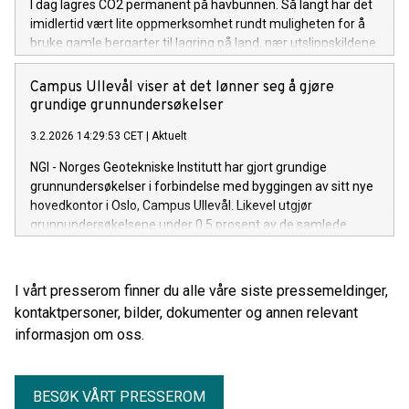
I dag lagres CO2 permanent på havbunnen. Så langt har det
imidlertid vært lite oppmerksomhet rundt muligheten for å
bruke gamle bergarter til lagring på land, nær utslippskildene.
Nå undersøker norske forsknings- og industripartnere denne
muligheten, ledet av NGI – Norges Geotekniske Institutt.
Campus Ullevål viser at det lønner seg å gjøre
grundige grunnundersøkelser
3.2.2026 14:29:53 CET
|
Aktuelt
NGI - Norges Geotekniske Institutt har gjort grundige
grunnundersøkelser i forbindelse med byggingen av sitt nye
hovedkontor i Oslo, Campus Ullevål. Likevel utgjør
grunnundersøkelsene under 0.5 prosent av de samlede
byggekostnadene. Gevinst: Smidig, innovativ og
kostnadseffektiv byggeprosess, tross krevende
grunnforhold med kvikkleire.
I vårt presserom finner du alle våre siste pressemeldinger,
kontaktpersoner, bilder, dokumenter og annen relevant
informasjon om oss.
BESØK VÅRT PRESSEROM