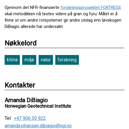
Gjennom det NFR-finansierte
forskningsprosjektet FORTRESS
skal metodikken nå testes videre på gran og furu. Målet er å
finne ut om andre rotsystemer gir andre utslag enn løvskogen
DiBiagio allerede har undersøkt.
Nøkkelord
klima
miljø
natur
forskning
Kontakter
Amanda DiBiagio
Norwegian Geotechnical Institute
Tel:
+47 906 30 922
amanda.johansen.dibiagio@ngi.no