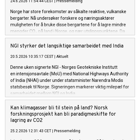
24.6.2026 11:54:44 CEST
|
Pressemelding
Norge har store forekomster av såkalte reaktive, vulkanske
bergarter. Nå undersøker forskere og næringsaktører
muligheten for å bruke disse bergartene for å lagre mindre
mengder CO₂ på land i Norge, og nær utslippspunktene. Da
skjer det noe ganske elegant i naturens kjemi: Berget
reagerer med karbonet, som blir til stein.
NGI styrker det langsiktige samarbeidet med India
20.5.2026 10:35:17 CEST
|
Aktuelt
Denne uken signerte NGI - Norges Geotekniske Institutt
en intensjonsavtale (MoU) med National Highways Authority
of India (NHAI) under under statsminister Narendra Modis
statsbesøk til Norge. Signeringen markerer viktig milepæl for
samarbeidet mellom NGI og India.
Kan klimagasser bli til stein på land? Norsk
forskningsprosjekt kan bli paradigmeskifte for
lagring av CO2
25.2.2026 12:31:43 CET
|
Pressemelding