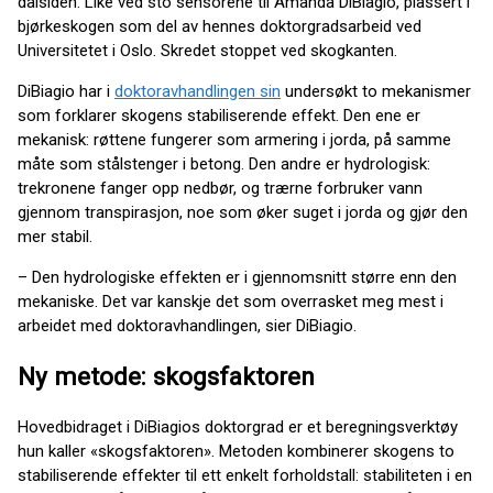
dalsiden. Like ved sto sensorene til Amanda DiBiagio, plassert i
bjørkeskogen som del av hennes doktorgradsarbeid ved
Universitetet i Oslo. Skredet stoppet ved skogkanten.
DiBiagio har i
doktoravhandlingen sin
undersøkt to mekanismer
som forklarer skogens stabiliserende effekt. Den ene er
mekanisk: røttene fungerer som armering i jorda, på samme
måte som stålstenger i betong. Den andre er hydrologisk:
trekronene fanger opp nedbør, og trærne forbruker vann
gjennom transpirasjon, noe som øker suget i jorda og gjør den
mer stabil.
– Den hydrologiske effekten er i gjennomsnitt større enn den
mekaniske. Det var kanskje det som overrasket meg mest i
arbeidet med doktoravhandlingen, sier DiBiagio.
Ny metode: skogsfaktoren
Hovedbidraget i DiBiagios doktorgrad er et beregningsverktøy
hun kaller «skogsfaktoren». Metoden kombinerer skogens to
stabiliserende effekter til ett enkelt forholdstall: stabiliteten i en