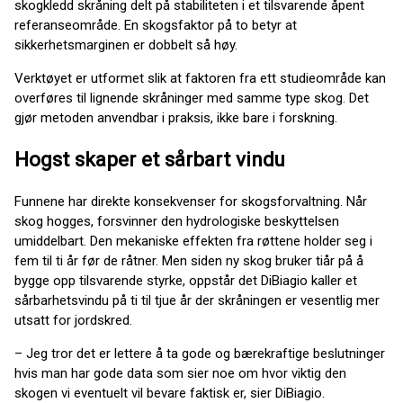
skogkledd skråning delt på stabiliteten i et tilsvarende åpent
referanseområde. En skogsfaktor på to betyr at
sikkerhetsmarginen er dobbelt så høy.
Verktøyet er utformet slik at faktoren fra ett studieområde kan
overføres til lignende skråninger med samme type skog. Det
gjør metoden anvendbar i praksis, ikke bare i forskning.
Hogst skaper et sårbart vindu
Funnene har direkte konsekvenser for skogsforvaltning. Når
skog hogges, forsvinner den hydrologiske beskyttelsen
umiddelbart. Den mekaniske effekten fra røttene holder seg i
fem til ti år før de råtner. Men siden ny skog bruker tiår på å
bygge opp tilsvarende styrke, oppstår det DiBiagio kaller et
sårbarhetsvindu på ti til tjue år der skråningen er vesentlig mer
utsatt for jordskred.
– Jeg tror det er lettere å ta gode og bærekraftige beslutninger
hvis man har gode data som sier noe om hvor viktig den
skogen vi eventuelt vil bevare faktisk er, sier DiBiagio.