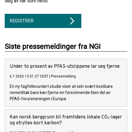
deg av når som helst.
REGISTRER
Siste pressemeldinger fra NGI
Under to prosent av PFAS-utslippene lar seg fjerne
6.7.2026 13:51:27 CEST
|
Pressemelding
En ny fagfellevurdert studie viser at selv svært kostbare
rensetiltak bare kan fjerne en forsvinnende liten del av
PFAS-forurensningen i Europa.
Kan norsk berggrunn bli framtidens lokale CO₂-lager
og «trylle» bort karbon?