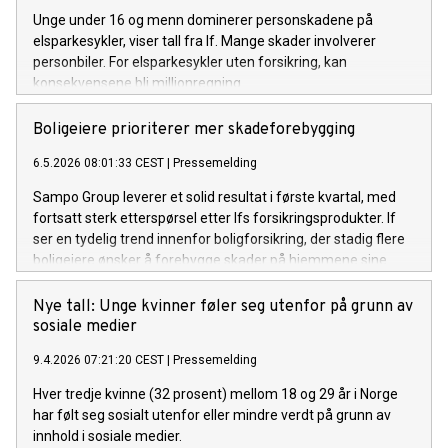
Unge under 16 og menn dominerer personskadene på
elsparkesykler, viser tall fra If. Mange skader involverer
personbiler. For elsparkesykler uten forsikring, kan
konsekvensene bli millionregning.
Boligeiere prioriterer mer skadeforebygging
6.5.2026 08:01:33 CEST
|
Pressemelding
Sampo Group leverer et solid resultat i første kvartal, med
fortsatt sterk etterspørsel etter Ifs forsikringsprodukter. If
ser en tydelig trend innenfor boligforsikring, der stadig flere
boligeiere ønsker å forebygge skader på hjemmene sine.
Nye tall: Unge kvinner føler seg utenfor på grunn av
sosiale medier
9.4.2026 07:21:20 CEST
|
Pressemelding
Hver tredje kvinne (32 prosent) mellom 18 og 29 år i Norge
har følt seg sosialt utenfor eller mindre verdt på grunn av
innhold i sosiale medier.