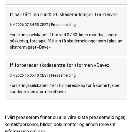
If har fått inn rundt 20 skademeldinger fra «Dave»
6.4.2026 07:34:55 CEST
|
Pressemelding
Forsikringsselskapet If har ved 07.30-tiden mandag, andre
påskedag, foreløpig fått inn få skademeldinger som følge av
ekstremværet «Dave».
If forbereder skadesentre før stormen «Dave»
3.4.2026 15:05:10 CEST
|
Pressemelding
Forsikringsselskapet If er i full beredskap for å kunne hjelpe
kundene med stormen «Dave».
I vårt presserom finner du alle våre siste pressemeldinger,
kontaktpersoner, bilder, dokumenter og annen relevant
informasjon om oss.