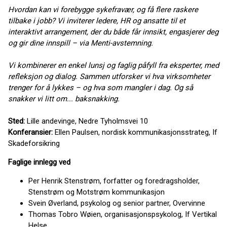
Hvordan kan vi forebygge sykefravær, og få flere raskere
tilbake i jobb?
Vi inviterer ledere, HR og ansatte til et
interaktivt arrangement, der du både får innsikt, engasjerer deg
og gir dine innspill – via Menti-avstemning.
Vi kombinerer en enkel lunsj og faglig påfyll fra eksperter, med
refleksjon og dialog. Sammen utforsker vi hva virksomheter
trenger for å lykkes – og hva som mangler i dag. Og så
snakker vi litt om... baksnakking.
Sted:
Lille andevinge, Nedre Tyholmsvei 10
Konferansier:
Ellen Paulsen, nordisk kommunikasjonsstrateg, If
Skadeforsikring
Faglige innlegg ved
Per Henrik Stenstrøm, forfatter og foredragsholder,
Stenstrøm og Motstrøm kommunikasjon
Svein Øverland, psykolog og senior partner, Overvinne
Thomas Tobro Wøien, organisasjonspsykolog, If Vertikal
Helse