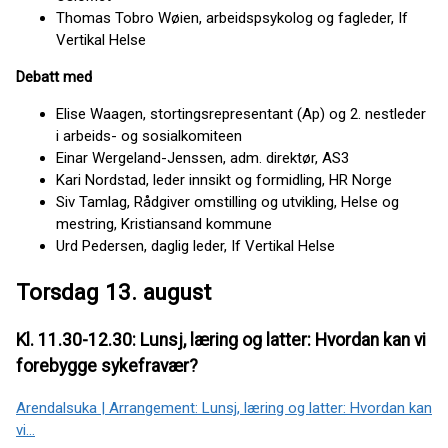
Thomas Tobro Wøien, arbeidspsykolog og fagleder, If
Vertikal Helse
Debatt med
Elise Waagen, stortingsrepresentant (Ap) og 2. nestleder
i arbeids- og sosialkomiteen
Einar Wergeland-Jenssen, adm. direktør, AS3
Kari Nordstad, leder innsikt og formidling, HR Norge
Siv Tamlag, Rådgiver omstilling og utvikling, Helse og
mestring, Kristiansand kommune
Urd Pedersen, daglig leder, If Vertikal Helse
Torsdag 13. august
Kl. 11.30-12.30: Lunsj, læring og latter: Hvordan kan vi
forebygge sykefravær?
Arendalsuka | Arrangement: Lunsj, læring og latter: Hvordan kan
vi…