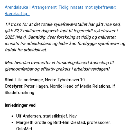
Arendalsuka | Arrangement: Tidlig innsats mot sykefravær:
Bærekraftig…
Til tross for at det totale sykefraværstallet har gått noe ned,
gikk 32,7 millioner dagsverk tapt til legemeldt sykefravær i
2025 (Nav). Samtidig viser forskning at tidlig og målrettet
innsats fra arbeidsplass og leder kan forebygge sykefravær og
frafall fra arbeidslivet.
Men hvordan oversetter vi forskningsbasert kunnskap til
gjennomførbar og effektiv praksis i arbeidshverdagen?
Sted:
Lille andevinge, Nedre Tyholmsvei 10
Ordstyrer:
Peter Hagen, Nordic Head of Media Relations, If
Skadeforsikring
Innledninger ved
Ulf Andersen, statistikksjef, Nav
Margreth Grotle og Britt-Elin Øiestad, professorer,
OsloMet