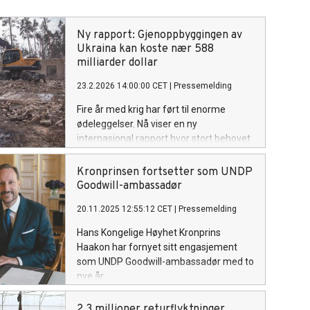
Ny rapport: Gjenoppbyggingen av
Ukraina kan koste nær 588
milliarder dollar
23.2.2026 14:00:00 CET
|
Pressemelding
Fire år med krig har ført til enorme
ødeleggelser. Nå viser en ny
internasjonal rapport hvor stort behovet
for gjenoppbygging er – og hva som må
til.
Kronprinsen fortsetter som UNDP
Goodwill-ambassadør
20.11.2025 12:55:12 CET
|
Pressemelding
Hans Kongelige Høyhet Kronprins
Haakon har fornyet sitt engasjement
som UNDP Goodwill-ambassadør med to
nye år.
2,3 millioner returflyktninger