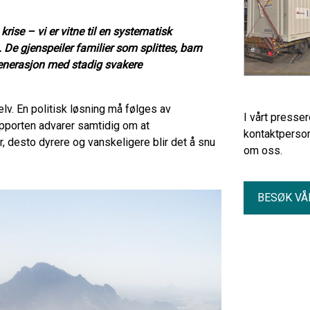
krise – vi er vitne til en systematisk
 De gjenspeiler familier som splittes, barn
generasjon med stadig svakere
elv. En politisk løsning må følges av
I vårt presse
apporten advarer samtidig om at
kontaktperson
, desto dyrere og vanskeligere blir det å snu
om oss.
BESØK VÅ