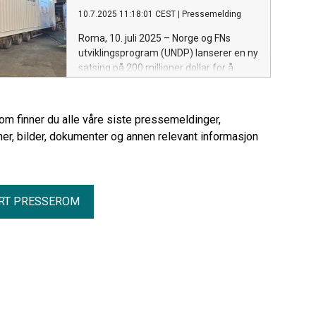
10.7.2025 11:18:01 CEST
|
Pressemelding
Roma, 10. juli 2025 – Norge og FNs
utviklingsprogram (UNDP) lanserer en ny
satsing på 200 millioner dollar for å
støtte Ukrainas energisektor. Målet er
både å møte akutte krisebehov og
bygge opp en grønnere energiframtid.
rom finner du alle våre siste pressemeldinger,
Avtalen blir annonsert på
er, bilder, dokumenter og annen relevant informasjon
gjenreisningskonferansen for Ukraina i
Roma 10. juli.
RT PRESSEROM