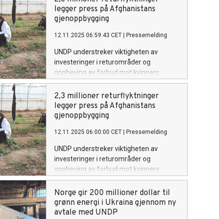
legger press på Afghanistans
gjenoppbygging
12.11.2025 06:59:43 CET
|
Pressemelding
UNDP understreker viktigheten av
investeringer i returområder og
oppheving av forbud mot kvinners
arbeid
2,3 millioner returflyktninger
legger press på Afghanistans
gjenoppbygging
12.11.2025 06:00:00 CET
|
Pressemelding
UNDP understreker viktigheten av
investeringer i returområder og
oppheving av forbud mot kvinners
arbeid
Norge gir 200 millioner dollar til
grønn energi i Ukraina gjennom ny
avtale med UNDP