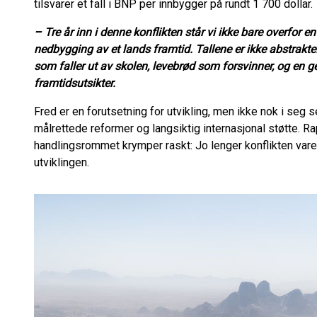
tilsvarer et fall i BNP per innbygger på rundt 1 700 dollar.
– Tre år inn i denne konflikten står vi ikke bare overfor en 
nedbygging av et lands framtid. Tallene er ikke abstrakte.
som faller ut av skolen, levebrød som forsvinner, og en 
framtidsutsikter.
Fred er en forutsetning for utvikling, men ikke nok i seg s
målrettede reformer og langsiktig internasjonal støtte. R
handlingsrommet krymper raskt: Jo lenger konflikten varer
utviklingen.