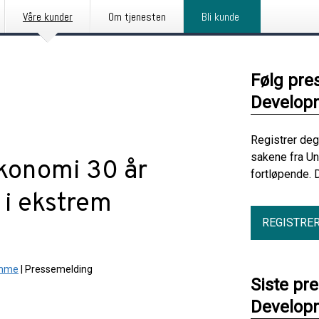
Våre kunder
Om tjenesten
Bli kunde
Følg pre
Develop
Registrer deg
sakene fra U
økonomi 30 år
fortløpende. 
 i ekstrem
REGISTRE
amme
|
Pressemelding
Siste pr
Develop