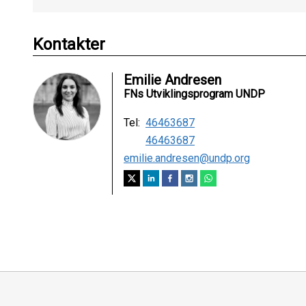
Kontakter
Emilie Andresen
FNs Utviklingsprogram UNDP
Tel:
46463687
46463687
emilie.andresen@undp.org