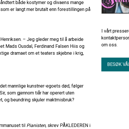
r håndtert både kostymer og divaens mange
 som er langt mer brutalt enn forestillingen på
I vårt presse
kontaktperson
 Henriksen. – Jeg gleder meg til å arbeide
om oss.
net Mads Ousdal, Ferdinand Falsen Hiis og
ktige dramaet om et teaters skjebne i krig,
BESØK VÅ
 det mannlige kunstner-egoets død, følger
r, som gjennom tiår har operert uten
het, og beundring skjuler maktmisbruk?
lmmanuset til
Pianisten
, skrev PÅKLEDEREN i