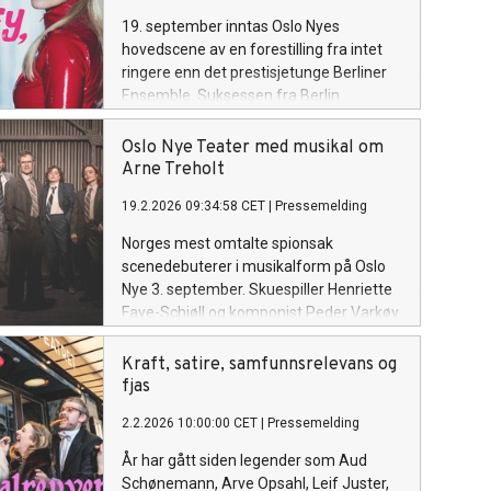
19. september inntas Oslo Nyes
hovedscene av en forestilling fra intet
ringere enn det prestisjetunge Berliner
Ensemble. Suksessen fra Berlin
analyserer popdronningen Britney
Spears' opp-og nedturer, som kanskje
Oslo Nye Teater med musikal om
ikke var helt som media fremstilte de?
Arne Treholt
Solorollen i monologen IT'S BRITNEY,
19.2.2026 09:34:58 CET
|
Pressemelding
BITCH! spilles av Caroline Glomnes, kjent
fra drama-komedien Cammo på NRK,
Norges mest omtalte spionsak
som skaffet henne Gullruten som Beste
scenedebuterer i musikalform på Oslo
skuespiller, og hvor hun også er
Nye 3. september. Skuespiller Henriette
manusforfatter og serieskaper.
Faye-Schjøll og komponist Peder Varkøy
Glomnes gleder stort seg til å gjøre
fester sin versjon av TREHOLT til papiret
Britney-rollen på Oslo Nye og kaller den
i disse dager og kaller den "en
Kraft, satire, samfunnsrelevans og
sin største utfordring.
spionmusikal i gråsonen, basert på en
fjas
sann historie ingen har blitt enige om,
2.2.2026 10:00:00 CET
|
Pressemelding
iscenesatt av folk som ikke var der". For
hvem var egentlig den omstridte Arne
År har gått siden legender som Aud
Treholt?
Schønemann, Arve Opsahl, Leif Juster,