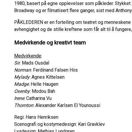
1980, basert på egne opplevelser som påkleder. Stykket 
Broadway og er filmatisert flere ganger, sist med Anthon
PÅKLEDEREN er en fortelling om teatret og menneskene s
avhengighet og de stille kreftene som får alt til å fungere,
Medvirkende og kreativt team
Medvirkende
:
Sir
: Mads Ousdal
Norman
: Ferdinand Falsen Hiis
Mylady
: Agnes Kittelsen
Madge
: Helle Haugen
Oxenby
: Modou Bah
Irene
: Catharina Vu
Thornton
: Alexander Karlsen El Younoussi
Regi: Hans Henriksen
Scenografi og kostymedesign: Kari Gravklev
Lysdesign: Mathias Lundgren