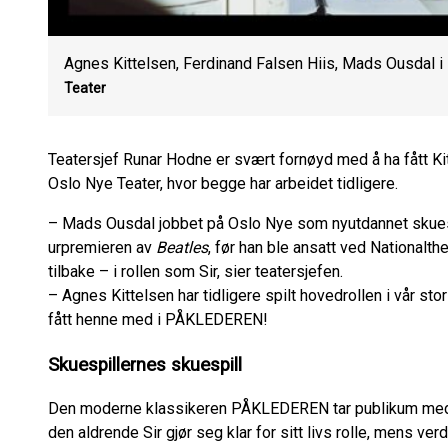
Agnes Kittelsen, Ferdinand Falsen Hiis, Mads Ousdal i
Teater
Teatersjef Runar Hodne er svært fornøyd med å ha fått Kit
Oslo Nye Teater, hvor begge har arbeidet tidligere.
– Mads Ousdal jobbet på Oslo Nye som nyutdannet skuespil
urpremieren av
Beatles
, før han ble ansatt ved Nationalthea
tilbake – i rollen som Sir, sier teatersjefen.
– Agnes Kittelsen har tidligere spilt hovedrollen i vår st
fått henne med i PÅKLEDEREN!
Skuespillernes skuespill
Den moderne klassikeren PÅKLEDEREN tar publikum med ba
den aldrende Sir gjør seg klar for sitt livs rolle, mens v