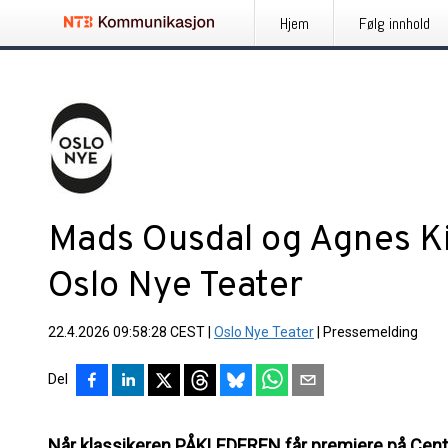
Hjem
Følg innhold
Mads Ousdal og Agnes Kit
Oslo Nye Teater
22.4.2026 09:58:28 CEST
|
Oslo Nye Teater
|
Pressemelding
Del
Når klassikeren PÅKLEDEREN får premiere på Centr