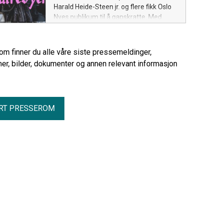
Harald Heide-Steen jr. og flere fikk Oslo
Nyes publikum til å gapskratte. Med
CENTRALREVYEN pakkes revysjangeren
ut igjen og revyhjertet banker sterkere
enn noen gang, skal man tro primus
rom finner du alle våre siste pressemeldinger,
motor for prosjektet, Karoline P. U. Schau
er, bilder, dokumenter og annen relevant informasjon
(26). 17. april er fem skuespillere og en
musiker med ustyrlig kjærlighet for tull
og fjas, klar til å ta revyscenen tilbake.
RT PRESSEROM