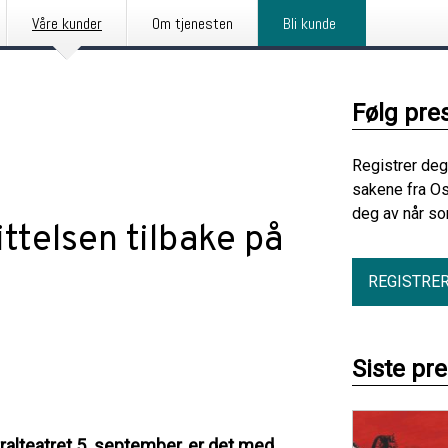
Våre kunder
Om tjenesten
Bli kunde
Følg pre
Registrer deg
sakene fra Os
deg av når so
telsen tilbake på
REGISTRE
Siste pr
alteatret 5. september, er det med