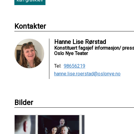
Kontakter
Hanne Lise Rørstad
Konstituert fagsjef informasjon/ pres
Oslo Nye Teater
Tel:
98656219
hanne.lise.roerstad@oslonye.no
Bilder