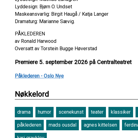
Lyddesign: Bjørn O. Undset
Maskeansvarlig: Birgit Haugå / Katja Langer
Dramaturg: Marianne Sævig.
PÅKLEDEREN
av Ronald Harwood
Oversatt av Torstein Bugge Høverstad
Premiere 5. september 2026 på Centralteatret
Påklederen - Oslo Nye
Nøkkelord
drama
humor
scenekunst
teater
klassiker
påklederen
mads ousdal
agnes kittelsen
ferdin
kari gravklev