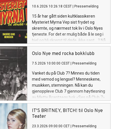
10.6.2026 10:26:18 CEST
|
Pressemelding
15 år har gått siden kultklassikeren
Mysteriet Myrna Vep sist frydet og
skremte, og nærmest tok liv i Oslo Nyes
tjeneste. For det er mulig både å le seg i
hjel og bli skremt til døde, ikke sant ...? Nå
vender vanviddet tilbake med Snorre
Kind Monsson og Odin Haugan i rollene.
Oslo Nye med rocka bokklubb
7.5.2026 10:00:00 CEST
|
Pressemelding
Vanket du på Club 7? Minnes du tiden
med vemod og lengsel? Menneskene,
musikken, stemningen. Nå kan du
gjenoppleve Club 7 gjennom høytlesning
av Mette Brantzegs bok «Ses på Club 7»,
når Oslo Nye trår til og lanserer Bok og
ballade på Centralteatret fra 20. mai.
IT'S BRITNEY, BITCH! til Oslo Nye
Gjennom fire treff i byens kuleste
Teater
bokklubb i mai og juni kan du mimre med
23.3.2026 09:00:00 CET
|
Pressemelding
likesinnede. Og musikken? Den er med.