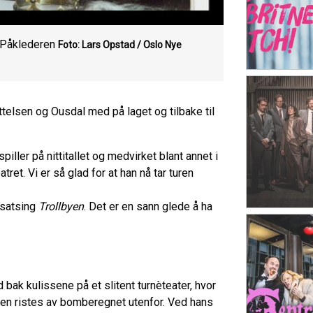
 Påklederen
Foto: Lars Opstad /
Oslo Nye
telsen og Ousdal med på laget og tilbake til
ler på nittitallet og medvirket blant annet i
tret. Vi er så glad for at han nå tar turen
orsatsing
Trollbyen
. Det er en sann glede å ha
k kulissene på et slitent turnèteater, hvor
erden ristes av bomberegnet utenfor. Ved hans