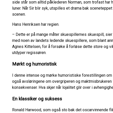
side står som alltid påklederen Norman, som trofast ha
luner. Når Sir blir syk, utspilles et drama bak sceneteppet
scenen.
Hans Henriksen har regien.
– Dette er på mange måter skuespillernes skuespill, sier
med noen av landets ledende skuespillere, som blant an
Agnes Kittelsen, for å forsøke å forløse dette store og vi
utdyper regissøren.
Mørkt og humoristisk
I denne intense og mørke humoristiske forestillingen om
også avsløringene om overgriperen og maktmisbrukeren Si
konsekvenser. Hva skjer når lojalitet glir over i avhengig
En klassiker og suksess
Ronald Harwood, som også sto bak det oscarvinnende fi