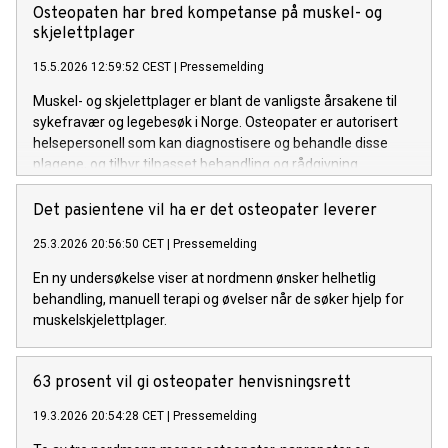
Osteopaten har bred kompetanse på muskel- og
skjelettplager
15.5.2026 12:59:52 CEST
|
Pressemelding
Muskel- og skjelettplager er blant de vanligste årsakene til
sykefravær og legebesøk i Norge. Osteopater er autorisert
helsepersonell som kan diagnostisere og behandle disse
plagene, og tilbyr tilpasset behandling og rådgivning.
Det pasientene vil ha er det osteopater leverer
25.3.2026 20:56:50 CET
|
Pressemelding
En ny undersøkelse viser at nordmenn ønsker helhetlig
behandling, manuell terapi og øvelser når de søker hjelp for
muskelskjelettplager.
63 prosent vil gi osteopater henvisningsrett
19.3.2026 20:54:28 CET
|
Pressemelding