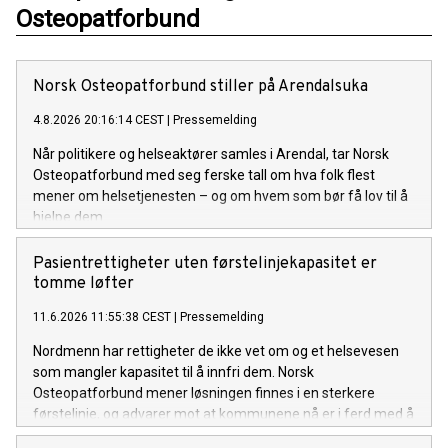
Osteopatforbund
Norsk Osteopatforbund stiller på Arendalsuka
4.8.2026 20:16:14 CEST
|
Pressemelding
Når politikere og helseaktører samles i Arendal, tar Norsk
Osteopatforbund med seg ferske tall om hva folk flest
mener om helsetjenesten – og om hvem som bør få lov til å
hjelpe dem.
Pasientrettigheter uten førstelinjekapasitet er
tomme løfter
11.6.2026 11:55:38 CEST
|
Pressemelding
Nordmenn har rettigheter de ikke vet om og et helsevesen
som mangler kapasitet til å innfri dem. Norsk
Osteopatforbund mener løsningen finnes i en sterkere
førstelinje, og advarer mot at kommunene nå er i ferd med å
svekke den.