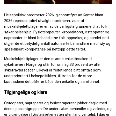
Helsepolitisk barometer 2026, gjennomført av Kantar blant
2036 representativt utvalgte nordmenn, viser at
muskelskjelettplager er en av de vanligste grunnene til at folk
søker helsehjelp. Fysioterapeuter, kiropraktorer, osteopater og
naprapater er blant behandlerne folk oppsøker, og samlet sett
utgjør de et betydelig antall autoriserte behandlere med høy og
spesialisert kompetanse på nettopp dette feltet.
Muskelskjelettplager er den største enkeltårsaken til
sykefravær i Norge og står for om lag 33 prosent av alle
sykefraværsdager. Likevel er feltet lenge blitt omtalt som
underprioritert i helsepolitikken, til tross for de store
kostnadene det påfører både den enkelte og samfunnet.
Tilgjengelige og klare
Osteopater, naprapater og fysioterapeuter jobber daglig med
denne pasientgruppen. De undersøker, behandler og veileder, og
er tilgjengelige i førstelinjetjenesten uten lang ventetid. I dag er