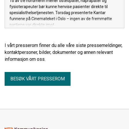
To av tre nordmenn mener osteopater, naprapater og
fysioterapeuter bør kunne henvise pasienter direkte til
spesialisthelsetjenesten. Torsdag presenterte Kantar
funnene på Cinemateket i Oslo – ingen av de fremmøtte
partiene var direkte imot.
I vårt presserom finner du alle våre siste pressemeldinger,
kontaktpersoner, bilder, dokumenter og annen relevant
informasjon om oss.
BESØK VÅRT PRESSEROM