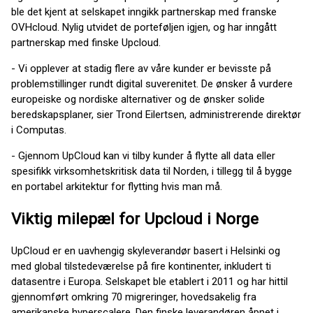
ble det kjent at selskapet inngikk partnerskap med franske
OVHcloud. Nylig utvidet de porteføljen igjen, og har inngått
partnerskap med finske Upcloud.
- Vi opplever at stadig flere av våre kunder er bevisste på
problemstillinger rundt digital suverenitet. De ønsker å vurdere
europeiske og nordiske alternativer og de ønsker solide
beredskapsplaner, sier Trond Eilertsen, administrerende direktør
i Computas.
- Gjennom UpCloud kan vi tilby kunder å flytte all data eller
spesifikk virksomhetskritisk data til Norden, i tillegg til å bygge
en portabel arkitektur for flytting hvis man må.
Viktig milepæl for Upcloud i Norge
UpCloud er en uavhengig skyleverandør basert i Helsinki og
med global tilstedeværelse på fire kontinenter, inkludert ti
datasentre i Europa. Selskapet ble etablert i 2011 og har hittil
gjennomført omkring 70 migreringer, hovedsakelig fra
amerikanske hyperscalere. Den finske leverandøren åpnet i