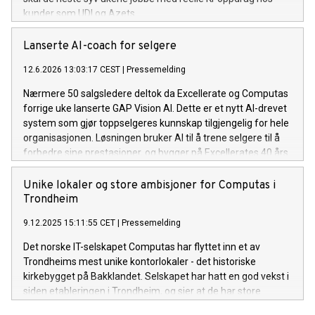
kunder som UDI og Azets.
Lanserte AI-coach for selgere
12.6.2026 13:03:17 CEST
|
Pressemelding
Nærmere 50 salgsledere deltok da Excellerate og Computas
forrige uke lanserte GAP Vision AI. Dette er et nytt AI-drevet
system som gjør toppselgeres kunnskap tilgjengelig for hele
organisasjonen. Løsningen bruker AI til å trene selgere til å
forbedre sine prestasjoner, og bygger på Excellerates 40 års
salgsmetodikk fra 5 000 bedrifter og over 500 000 trente
selgere. Computas er Excellerates teknologipartner og har
Unike lokaler og store ambisjoner for Computas i
bidratt med solid AI-kompetanse i utviklingen av løsningen.
Trondheim
9.12.2025 15:11:55 CET
|
Pressemelding
Det norske IT-selskapet Computas har flyttet inn et av
Trondheims mest unike kontorlokaler - det historiske
kirkebygget på Bakklandet. Selskapet har hatt en god vekst i
siden etableringen i Trondheim, og sier at de har store
ambisjoner videre verdiskapning for regionen.