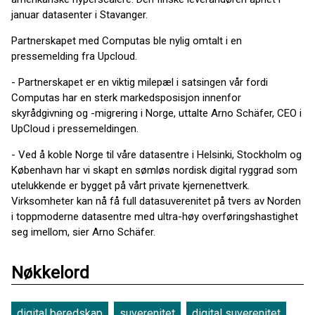
januar datasenter i Stavanger.
Partnerskapet med Computas ble nylig omtalt i en
pressemelding fra Upcloud.
- Partnerskapet er en viktig milepæl i satsingen vår fordi
Computas har en sterk markedsposisjon innenfor
skyrådgivning og -migrering i Norge, uttalte Arno Schäfer, CEO i
UpCloud i pressemeldingen.
- Ved å koble Norge til våre datasentre i Helsinki, Stockholm og
København har vi skapt en sømløs nordisk digital ryggrad som
utelukkende er bygget på vårt private kjernenettverk.
Virksomheter kan nå få full datasuverenitet på tvers av Norden
i toppmoderne datasentre med ultra-høy overføringshastighet
seg imellom, sier Arno Schäfer.
Nøkkelord
digital beredskap
suverenitet
digital suverenitet