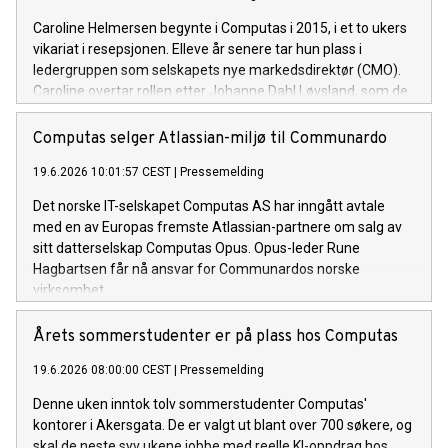
Caroline Helmersen begynte i Computas i 2015, i et to ukers
vikariat i resepsjonen. Elleve år senere tar hun plass i
ledergruppen som selskapets nye markedsdirektør (CMO).
Caroline overtar rollen etter Johanne Dahl Løvsland, som de
siste årene har ledet markeds- og kommunikasjonsarbeidet i
Computas.
Computas selger Atlassian-miljø til Communardo
19.6.2026 10:01:57 CEST
|
Pressemelding
Det norske IT-selskapet Computas AS har inngått avtale
med en av Europas fremste Atlassian-partnere om salg av
sitt datterselskap Computas Opus. Opus-leder Rune
Hagbartsen får nå ansvar for Communardos norske
virksomhet.
Årets sommerstudenter er på plass hos Computas
19.6.2026 08:00:00 CEST
|
Pressemelding
Denne uken inntok tolv sommerstudenter Computas'
kontorer i Akersgata. De er valgt ut blant over 700 søkere, og
skal de neste syv ukene jobbe med reelle KI-oppdrag hos