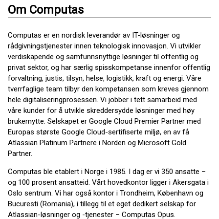
Om Computas
Computas er en nordisk leverandør av IT-løsninger og
rådgivningstjenester innen teknologisk innovasjon. Vi utvikler
verdiskapende og samfunnsnyttige løsninger til offentlig og
privat sektor, og har særlig spisskompetanse innenfor offentlig
forvaltning, justis, tilsyn, helse, logistikk, kraft og energi. Våre
tverrfaglige team tilbyr den kompetansen som kreves gjennom
hele digitaliseringprosessen. Vi jobber i tett samarbeid med
våre kunder for å utvikle skreddersydde løsninger med høy
brukernytte. Selskapet er Google Cloud Premier Partner med
Europas største Google Cloud-sertifiserte miljø, en av få
Atlassian Platinum Partnere i Norden og Microsoft Gold
Partner.
Computas ble etablert i Norge i 1985. I dag er vi 350 ansatte –
og 100 prosent ansatteid. Vårt hovedkontor ligger i Akersgata i
Oslo sentrum. Vi har også kontor i Trondheim, København og
Bucuresti (Romania), i tillegg til et eget dedikert selskap for
Atlassian-løsninger og -tjenester – Computas Opus.