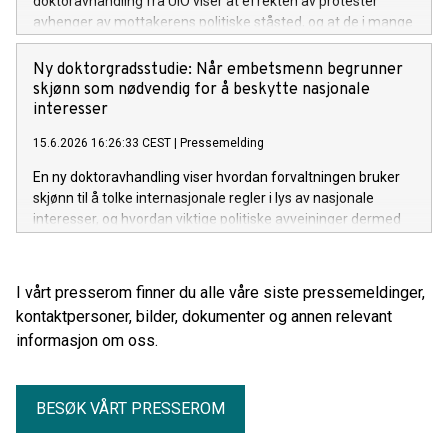
doktoravhandling fra UiO viser at effekten av protester
avhenger av mottakerens politiske ståsted, og at de i mange
tilfeller kan bidra til økt polarisering snarere enn bredere
demokratisk mobilisering.
Ny doktorgradsstudie: Når embetsmenn begrunner
skjønn som nødvendig for å beskytte nasjonale
interesser
15.6.2026 16:26:33 CEST
|
Pressemelding
En ny doktoravhandling viser hvordan forvaltningen bruker
skjønn til å tolke internasjonale regler i lys av nasjonale
interesser, og hvordan viktige politiske avveininger dermed
flyttes fra folkevalgte organer til embetsverket.
I vårt presserom finner du alle våre siste pressemeldinger,
kontaktpersoner, bilder, dokumenter og annen relevant
informasjon om oss.
BESØK VÅRT PRESSEROM