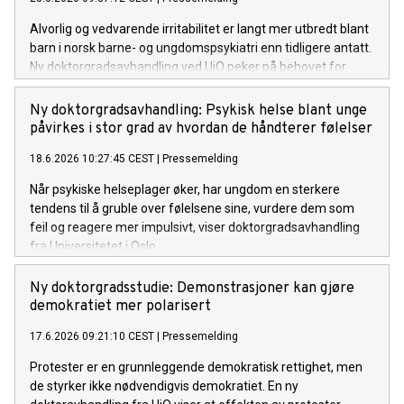
Alvorlig og vedvarende irritabilitet er langt mer utbredt blant
barn i norsk barne- og ungdomspsykiatri enn tidligere antatt.
Ny doktorgradsavhandling ved UiO peker på behovet for
tidlig identifisering samt tiltak som retter seg mot både
barnets reguleringsvansker og foreldrenes belastning.
Ny doktorgradsavhandling: Psykisk helse blant unge
påvirkes i stor grad av hvordan de håndterer følelser
18.6.2026 10:27:45 CEST
|
Pressemelding
Når psykiske helseplager øker, har ungdom en sterkere
tendens til å gruble over følelsene sine, vurdere dem som
feil og reagere mer impulsivt, viser doktorgradsavhandling
fra Universitetet i Oslo.
Ny doktorgradsstudie: Demonstrasjoner kan gjøre
demokratiet mer polarisert
17.6.2026 09:21:10 CEST
|
Pressemelding
Protester er en grunnleggende demokratisk rettighet, men
de styrker ikke nødvendigvis demokratiet. En ny