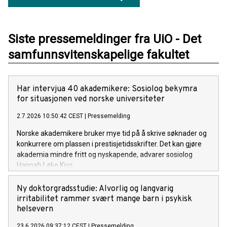
Siste pressemeldinger fra UiO - Det
samfunnsvitenskapelige fakultet
Har intervjua 40 akademikere: Sosiolog bekymra
for situasjonen ved norske universiteter
2.7.2026 10:50:42 CEST
|
Pressemelding
Norske akademikere bruker mye tid på å skrive søknader og
konkurrere om plassen i prestisjetidsskrifter. Det kan gjøre
akademia mindre fritt og nyskapende, advarer sosiolog
Hannah Løke Kjos.
Ny doktorgradsstudie: Alvorlig og langvarig
irritabilitet rammer svært mange barn i psykisk
helsevern
23.6.2026 09:37:12 CEST
|
Pressemelding