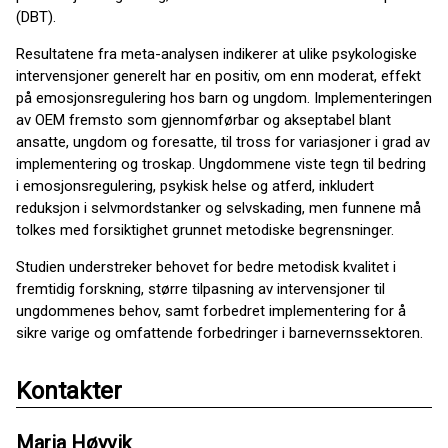
(DBT).
Resultatene fra meta-analysen indikerer at ulike psykologiske
intervensjoner generelt har en positiv, om enn moderat, effekt
på emosjonsregulering hos barn og ungdom. Implementeringen
av OEM fremsto som gjennomførbar og akseptabel blant
ansatte, ungdom og foresatte, til tross for variasjoner i grad av
implementering og troskap. Ungdommene viste tegn til bedring
i emosjonsregulering, psykisk helse og atferd, inkludert
reduksjon i selvmordstanker og selvskading, men funnene må
tolkes med forsiktighet grunnet metodiske begrensninger.
Studien understreker behovet for bedre metodisk kvalitet i
fremtidig forskning, større tilpasning av intervensjoner til
ungdommenes behov, samt forbedret implementering for å
sikre varige og omfattende forbedringer i barnevernssektoren.
Kontakter
Maria Høyvik