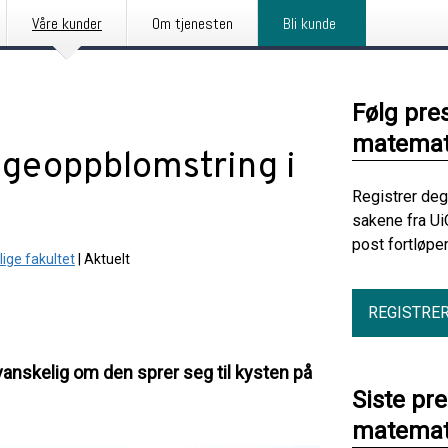
Våre kunder
Om tjenesten
Bli kunde
Følg pre
matemati
lgeoppblomstring i
Registrer deg
sakene fra Ui
post fortløpe
ige fakultet
|
Aktuelt
REGISTRE
 vanskelig om den sprer seg til kysten på
Siste pr
matemati