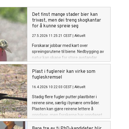
Det finst mange stader bier kan
trivast, men dei treng skogkantar
for å kunne spreie seg
27.5.2026 11:25:21 CEST
|
Aktuelt
Forskarar jobbar med kart over
spreiingsrutene til biene. Nedbygging av
natur kan skape for store avstandar
mellom ulike populasjonar.
Plast i fuglereir kan virke som
fugleskremsel
16.4.2026 10:22:03 CEST
|
Aktuelt
Stadig flere fugler putter plastbiter i
reirene sine, særlig i bynære områder.
Plasten kan gjøre reirene lettere å
oppdage, men forskerne har oppdaget
en annen, mer fordelaktig effekt.
Bare tre av ti PhD-kandidater blir