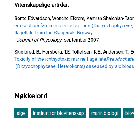
Vitenskapelige artikler:
Bente Edvardsen, Wenche Eikrem, Kamran Shalchian-Tabriz
errucophora farcimen gen. et sp. nov. (Dictyochophyceae,
flagellate from the Skagerrak, Norway
, Journal of Phycology
, september 2007,
Skjelbred, B., Horsberg, T.E, Tollefsen, K.E., Andersen, T.,
Toxicity of the ichthyotoxic marine flagellate
Pseudochatt
(Dictyochophyceae, Heterokonta) assessed by six bioas
Nøkkelord
alge
institutt for biovitenskap
marin biologi
bio