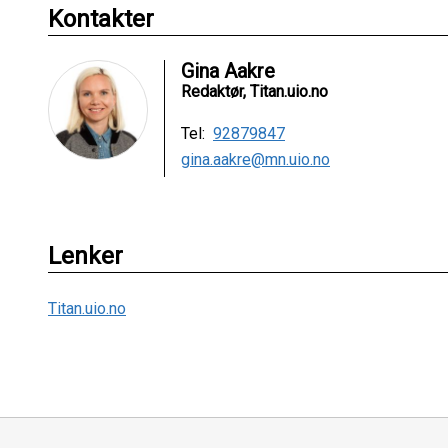
Kontakter
Gina Aakre
Redaktør, Titan.uio.no
Tel:
92879847
gina.aakre@mn.uio.no
Lenker
Titan.uio.no