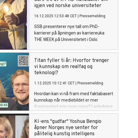
igjen ved norske universiteter
16.12.2025 12:53:48 CET
|
Pressemelding
SSB presenterer nye tall om PhD-
karrierer på åpningen av karriereuka
THE WEEK på Universitetet i Oslo.
Titan fyller ti år: Hvorfor trenger
vi kunnskap om realfag og
teknologi?
1.12.2025 10:12:41 CET
|
Pressemelding
Hvordan kan vi nå fram med faktabasert
kunnskap når mediebildet er mer
fragmentert enn noen gang? I anledning
sitt tiårsjubileum inviterer Titan –
nyhetsavisen for realfag og teknologi
KI-ens "gudfar" Yoshua Bengio
ved Universitetet i Oslo – til en åpen
åpner Norges nye senter for
samtale om forskningsformidlingens
pålitelig kunstig intelligens