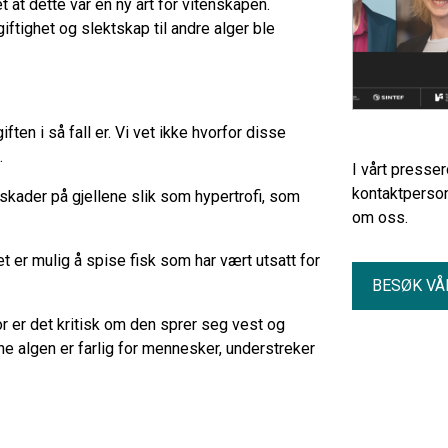
 at dette var en ny art for vitenskapen.
iftighet og slektskap til andre alger ble
ten i så fall er. Vi vet ikke hvorfor disse
.
I vårt presse
kontaktperson
l skader på gjellene slik som hypertrofi, som
om oss.
et er mulig å spise fisk som har vært utsatt for
BESØK VÅ
 er det kritisk om den sprer seg vest og
ne algen er farlig for mennesker, understreker