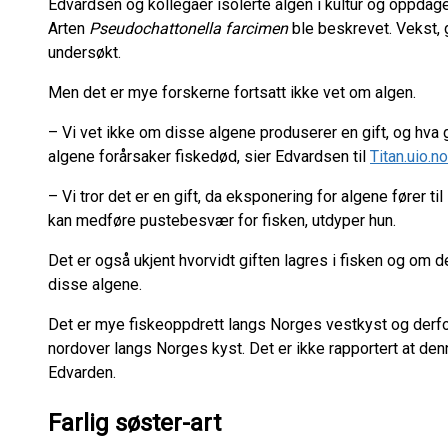
Edvardsen og kollegaer isolerte algen i kultur og oppdaget
Arten
Pseudochattonella farcimen
ble beskrevet. Vekst, g
undersøkt.
Men det er mye forskerne fortsatt ikke vet om algen.
– Vi vet ikke om disse algene produserer en gift, og hva gif
algene forårsaker fiskedød, sier Edvardsen til
Titan.uio.no
– Vi tror det er en gift, da eksponering for algene fører ti
kan medføre pustebesvær for fisken, utdyper hun.
Det er også ukjent hvorvidt giften lagres i fisken og om d
disse algene.
Det er mye fiskeoppdrett langs Norges vestkyst og derfor
nordover langs Norges kyst. Det er ikke rapportert at den
Edvarden.
Farlig søster-art