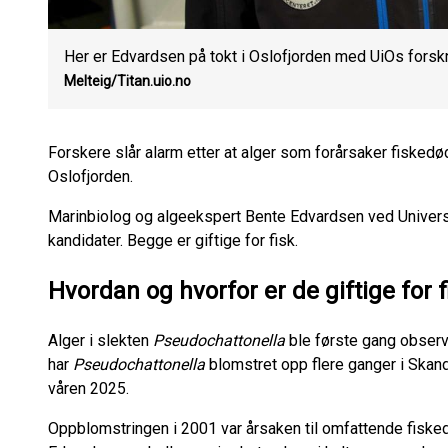
Her er Edvardsen på tokt i Oslofjorden med UiOs forsk
Melteig/Titan.uio.no
Forskere slår alarm etter at alger som forårsaker fisked
Oslofjorden.
Marinbiolog og algeekspert Bente Edvardsen ved Universite
kandidater. Begge er giftige for fisk.
Hvordan og hvorfor er de giftige for f
Alger i slekten
Pseudochattonella
ble første gang observ
har
Pseudochattonella
blomstret opp flere ganger i Skand
våren 2025.
Oppblomstringen i 2001 var årsaken til omfattende fiske