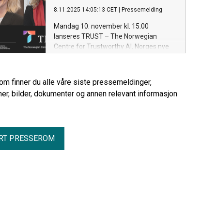
rolle i dagens samfunn.
8.11.2025 14:05:13 CET
|
Pressemelding
Mandag 10. november kl. 15.00
lanseres TRUST – The Norwegian
Centre for Trustworthy AI, Norges nye
nasjonale forskningssenter for pålitelig
kunstig intelligens. Arrangementet
finner sted på Universitet i Oslo og er
rom finner du alle våre siste pressemeldinger,
åpent for alle.
er, bilder, dokumenter og annen relevant informasjon
RT PRESSEROM