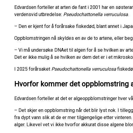
Edvardsen forteller at arten de fant i 2001 har en søstera
verdensvid utbredelse:
Pseudochattonella verruculosa
.
– Den er kjent for å forårsake fiskedød, blant annet i Japan
Oppblomstringen nå skyldes en av de to artene, eller beg
– Vi må undersøke DNAet til algen for å se hvilken av arten
Det er ikke mulig å se hvilken av dem det er i et mikrosko
I 2025 forårsaket
Pseudochattonella verruculosa
fiskedø
Hvorfor kommer det oppblomstring 
Edvardsen forteller at det er algeoppblomstringer hver vår
– Det skjer en oppblomstring når det blir lyst nok. I tille
fra dypt vann slik at de er mer tilgjengelige etter vintere
alger. Likevel vet vi ikke hvorfor akkurat disse algene bl