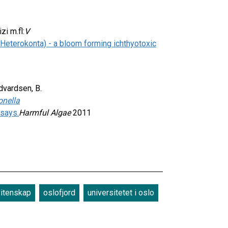
i m.fl:
V
 Heterokonta) - a bloom forming ichthyotoxic
 Edvardsen, B.
onella
says.
Harmful Algae
2011
vitenskap
oslofjord
universitetet i oslo