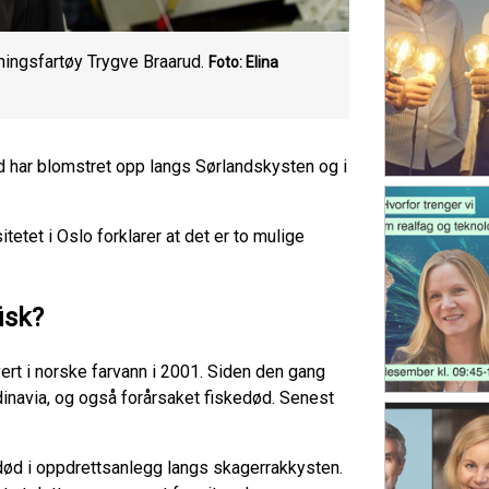
ningsfartøy Trygve Braarud.
Foto: Elina
ød har blomstret opp langs Sørlandskysten og i
tet i Oslo forklarer at det er to mulige
isk?
ert i norske farvann i 2001. Siden den gang
inavia, og også forårsaket fiskedød. Senest
død i oppdrettsanlegg langs skagerrakkysten.